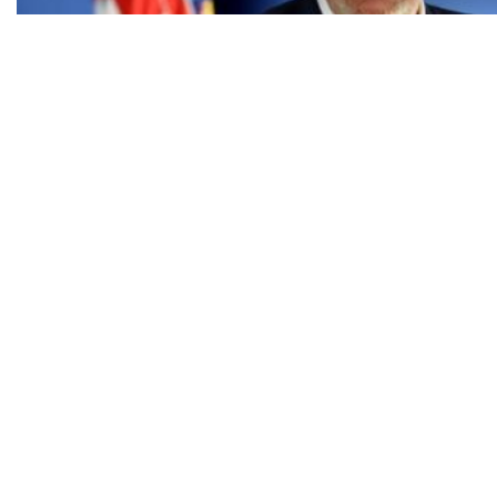
Božinović: Postoje gubici pred kojima čovjek
jednostavno zanijemi