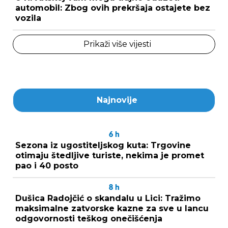
automobil: Zbog ovih prekršaja ostajete bez
vozila
Prikaži više vijesti
Najnovije
6
h
Sezona iz ugostiteljskog kuta: Trgovine
otimaju štedljive turiste, nekima je promet
pao i 40 posto
8
h
Dušica Radojčić o skandalu u Lici: Tražimo
maksimalne zatvorske kazne za sve u lancu
odgovornosti teškog onečišćenja