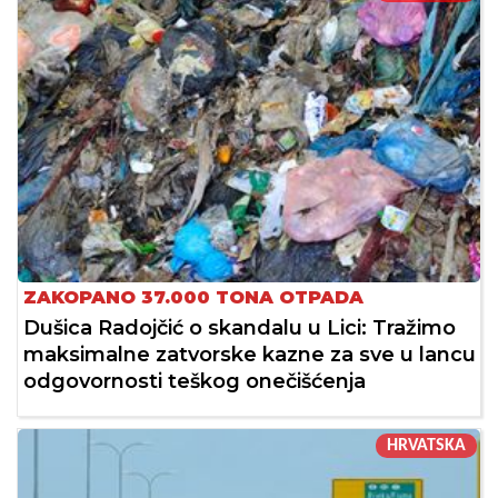
ZAKOPANO 37.000 TONA OTPADA
Dušica Radojčić o skandalu u Lici: Tražimo
maksimalne zatvorske kazne za sve u lancu
odgovornosti teškog onečišćenja
HRVATSKA