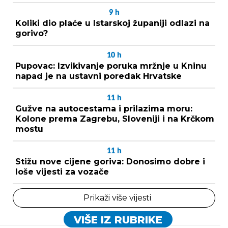
9
h
Koliki dio plaće u Istarskoj županiji odlazi na
gorivo?
10
h
Pupovac: Izvikivanje poruka mržnje u Kninu
napad je na ustavni poredak Hrvatske
11
h
Gužve na autocestama i prilazima moru:
Kolone prema Zagrebu, Sloveniji i na Krčkom
mostu
11
h
Stižu nove cijene goriva: Donosimo dobre i
loše vijesti za vozače
Prikaži više vijesti
VIŠE IZ RUBRIKE