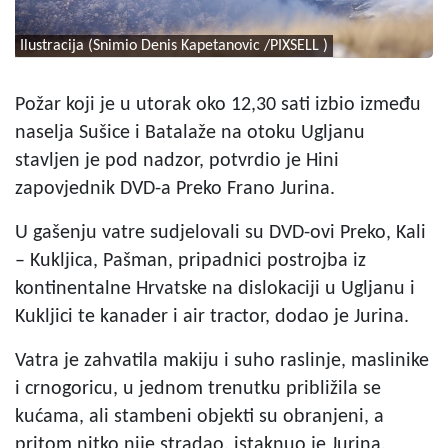
Ilustracija (Snimio Denis Kapetanovic /PIXSELL )
Požar koji je u utorak oko 12,30 sati izbio između
naselja Sušice i Batalaže na otoku Ugljanu
stavljen je pod nadzor, potvrdio je Hini
zapovjednik DVD-a Preko Frano Jurina.
U gašenju vatre sudjelovali su DVD-ovi Preko, Kali
– Kukljica, Pašman, pripadnici postrojba iz
kontinentalne Hrvatske na dislokaciji u Ugljanu i
Kukljici te kanader i air tractor, dodao je Jurina.
Vatra je zahvatila makiju i suho raslinje, maslinike
i crnogoricu, u jednom trenutku približila se
kućama, ali stambeni objekti su obranjeni, a
pritom nitko nije stradao, istaknuo je Jurina.