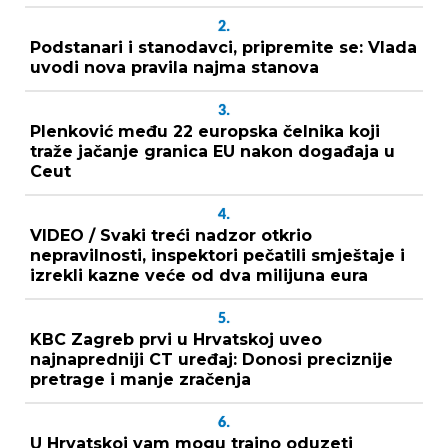
2.
Podstanari i stanodavci, pripremite se: Vlada
uvodi nova pravila najma stanova
3.
Plenković među 22 europska čelnika koji
traže jačanje granica EU nakon događaja u
Ceut
4.
VIDEO / Svaki treći nadzor otkrio
nepravilnosti, inspektori pečatili smještaje i
izrekli kazne veće od dva milijuna eura
5.
KBC Zagreb prvi u Hrvatskoj uveo
najnapredniji CT uređaj: Donosi preciznije
pretrage i manje zračenja
6.
U Hrvatskoj vam mogu trajno oduzeti