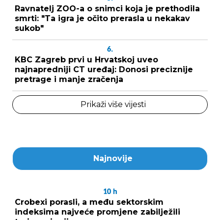
Ravnatelj ZOO-a o snimci koja je prethodila
smrti: "Ta igra je očito prerasla u nekakav
sukob"
6.
KBC Zagreb prvi u Hrvatskoj uveo
najnapredniji CT uređaj: Donosi preciznije
pretrage i manje zračenja
Prikaži više vijesti
Najnovije
10
h
Crobexi porasli, a među sektorskim
indeksima najveće promjene zabilježili