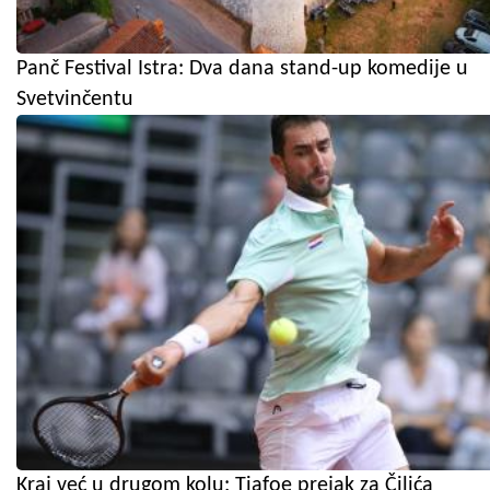
Panč Festival Istra: Dva dana stand-up komedije u
Svetvinčentu
Kraj već u drugom kolu: Tiafoe prejak za Čilića