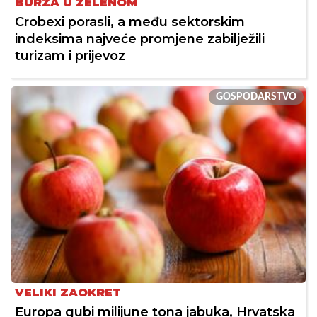
BURZA U ZELENOM
Crobexi porasli, a među sektorskim
indeksima najveće promjene zabilježili
turizam i prijevoz
GOSPODARSTVO
VELIKI ZAOKRET
Europa gubi milijune tona jabuka, Hrvatska