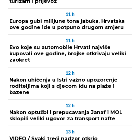
turizam i prijevoz
11
h
Europa gubi milijune tona jabuka, Hrvatska
ove godine ide u potpuno drugom smjeru
11
h
Evo koje su automobile Hrvati najviše
kupovali ove godine, brojke otkrivaju veliki
zaokret
12
h
Nakon uhićenja u Istri važno upozorenje
roditeljima koji s djecom idu na plaže i
bazene
12
h
Nakon optužbi i prepucavanja Janaf i MOL
sklopili veliki ugovor za transport nafte
13
h
VIDEO / Svaki treći nadzor otkrio