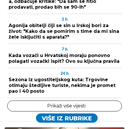
a, odbacuje kritike: "Da sam se htio
prodavati, prodao bih se 90-ih"
3
h
Agonija obitelji čiji se sin u Irskoj bori za
život: "Kako da se pomirim s time da mi sina
žele isključiti s aparata?"
7
h
Kada vozači u Hrvatskoj moraju ponovno
polagati vozački ispit? Ovo su ključna pravila
24
h
Sezona iz ugostiteljskog kuta: Trgovine
otimaju štedljive turiste, nekima je promet
pao i 40 posto
Prikaži više vijesti
VIŠE IZ RUBRIKE