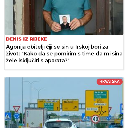
DENIS IZ RIJEKE
Agonija obitelji čiji se sin u Irskoj bori za
život: "Kako da se pomirim s time da mi sina
žele isključiti s aparata?"
HRVATSKA