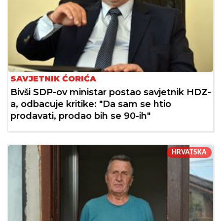
SAVJETNIK ĆORIĆA
Bivši SDP-ov ministar postao savjetnik HDZ-
a, odbacuje kritike: "Da sam se htio
prodavati, prodao bih se 90-ih"
HRVATSKA