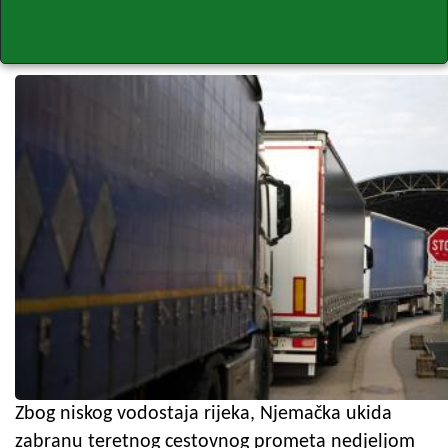
Zbog niskog vodostaja rijeka, Njemačka ukida
zabranu teretnog cestovnog prometa nedjeljom