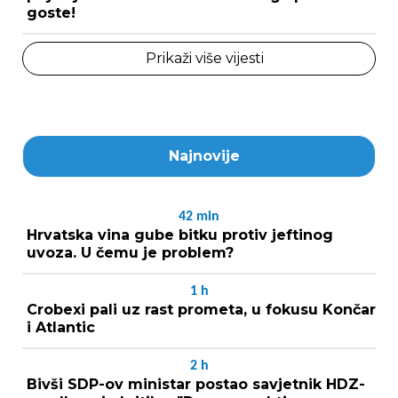
goste!
Prikaži više vijesti
Najnovije
42
min
Hrvatska vina gube bitku protiv jeftinog
uvoza. U čemu je problem?
1
h
Crobexi pali uz rast prometa, u fokusu Končar
i Atlantic
2
h
Bivši SDP-ov ministar postao savjetnik HDZ-