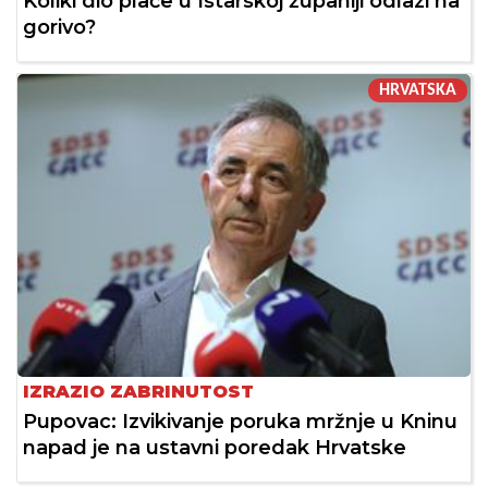
Koliki dio plaće u Istarskoj županiji odlazi na
gorivo?
HRVATSKA
IZRAZIO ZABRINUTOST
Pupovac: Izvikivanje poruka mržnje u Kninu
napad je na ustavni poredak Hrvatske