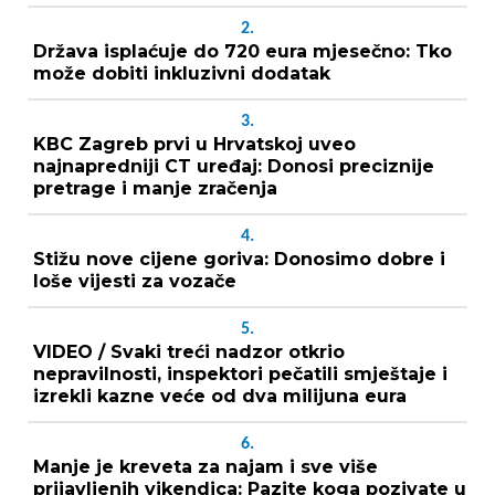
2.
Država isplaćuje do 720 eura mjesečno: Tko
može dobiti inkluzivni dodatak
3.
KBC Zagreb prvi u Hrvatskoj uveo
najnapredniji CT uređaj: Donosi preciznije
pretrage i manje zračenja
4.
Stižu nove cijene goriva: Donosimo dobre i
loše vijesti za vozače
5.
VIDEO / Svaki treći nadzor otkrio
nepravilnosti, inspektori pečatili smještaje i
izrekli kazne veće od dva milijuna eura
6.
Manje je kreveta za najam i sve više
prijavljenih vikendica: Pazite koga pozivate u