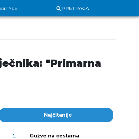
FESTYLE
PRETRAGA
ječnika: "Primarna
Najčitanije
Gužve na cestama
1.