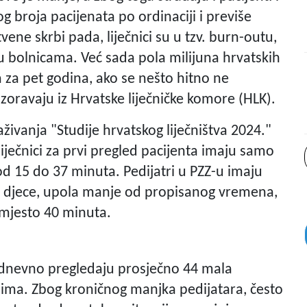
 broja pacijenata po ordinaciji i previše
vene skrbi pada, liječnici su u tzv. burn-outu,
 u bolnicama. Već sada pola milijuna hrvatskih
a za pet godina, ako se nešto hitno ne
zoravaju iz Hrvatske liječničke komore (HLK).
aživanja "Studije hrvatskog liječništva 2024."
iječnici za prvi pregled pacijenta imaju samo
d 15 do 37 minuta. Pedijatri u PZZ-u imaju
i djece, upola manje od propisanog vremena,
umjesto 40 minuta.
i dnevno pregledaju prosječno 44 mala
eljima. Zbog kroničnog manjka pedijatara, često