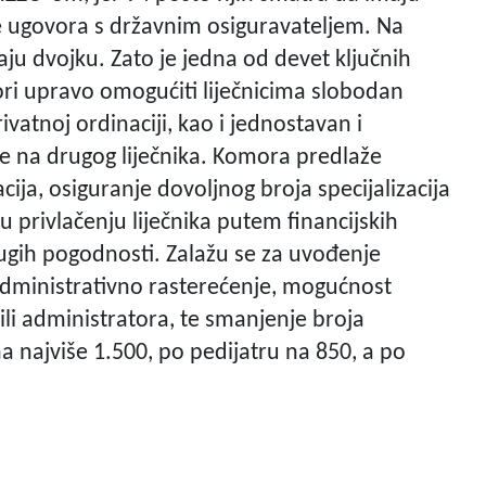
ete ugovora s državnim osiguravateljem. Na
aju dvojku. Zato je jedna od devet ključnih
ri upravo omogućiti liječnicima slobodan
ivatnoj ordinaciji, kao i jednostavan i
je na drugog liječnika. Komora predlaže
ija, osiguranje dovoljnog broja specijalizacija
 privlačenju liječnika putem financijskih
rugih pogodnosti. Zalažu se za uvođenje
 administrativno rasterećenje, mogućnost
li administratora, te smanjenje broja
na najviše 1.500, po pedijatru na 850, a po