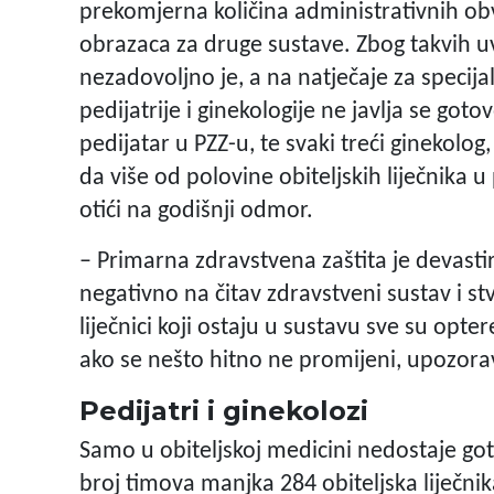
prekomjerna količina administrativnih o
obrazaca za druge sustave. Zbog takvih uv
nezadovoljno je, a na natječaje za specija
pedijatrije i ginekologije ne javlja se gotovo
pedijatar u PZZ-u, te svaki treći ginekolog
da više od polovine obiteljskih liječnika 
otići na godišnji odmor.
– Primarna zdravstvena zaštita je devastir
negativno na čitav zdravstveni sustav i stv
liječnici koji ostaju u sustavu sve su opter
ako se nešto hitno ne promijeni, upozorav
Pedijatri i ginekolozi
Samo u obiteljskoj medicini nedostaje got
broj timova manjka 284 obiteljska liječni