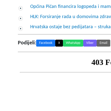
Općina Pićan financira logopeda i mam
HLK: Forsiranje rada u domovima zdravl
Hrvatska ostaje bez pedijatara – struka
Podijeli:
Facebook
X
WhatsApp
Viber
Email