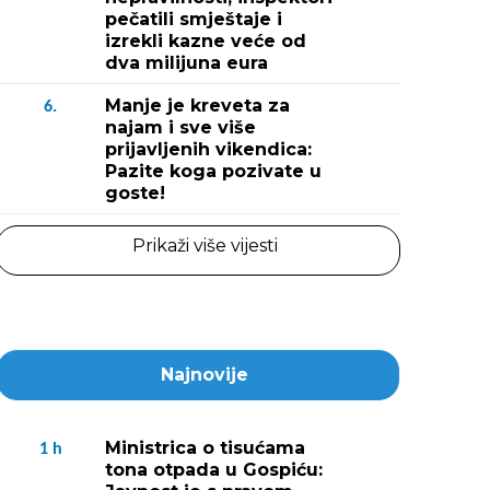
pečatili smještaje i
izrekli kazne veće od
dva milijuna eura
Manje je kreveta za
6.
najam i sve više
prijavljenih vikendica:
Pazite koga pozivate u
goste!
Prikaži više vijesti
Najnovije
Ministrica o tisućama
1
h
tona otpada u Gospiću: