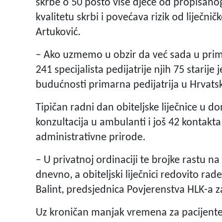
skrbe o 50 posto više djece od propisanog
kvalitetu skrbi i povećava rizik od liječn
Artuković.
– Ako uzmemo u obzir da već sada u primar
241 specijalista pedijatrije njih 75 starije
budućnosti primarna pedijatrija u Hrvatsk
Tipičan radni dan obiteljske liječnice u d
konzultacija u ambulanti i još 42 kontakt
administrativne prirode.
– U privatnoj ordinaciji te brojke rastu na
dnevno, a obiteljski liječnici redovito rad
Balint, predsjednica Povjerenstva HLK-a 
Uz kroničan manjak vremena za pacijente,