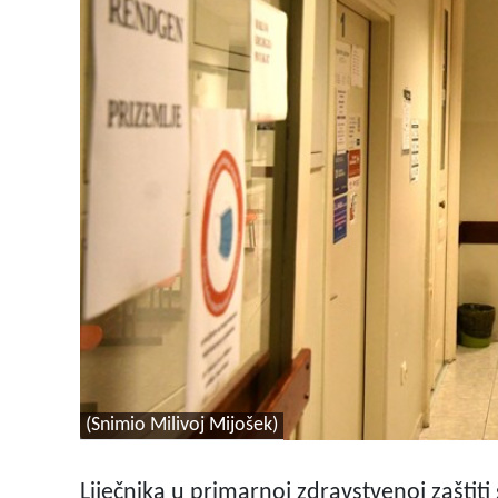
(Snimio Milivoj Mijošek)
Liječnika u primarnoj zdravstvenoj zaštiti 