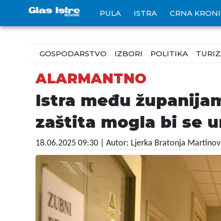
PULA
ISTRA
CRNA KRON
GOSPODARSTVO
IZBORI
POLITIKA
TURI
ALARMANTNO
Istra među županija
zaštita mogla bi se u
18.06.2025 09:30
| Autor: Ljerka Bratonja Martinov