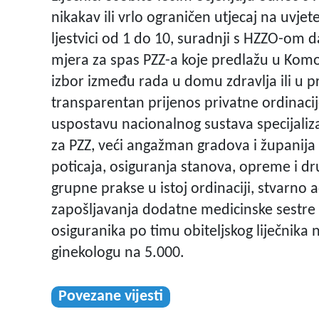
nikakav ili vrlo ograničen utjecaj na uvj
ljestvici od 1 do 10, suradnji s HZZO-om d
mjera za spas PZZ-a koje predlažu u Komo
izbor između rada u domu zdravlja ili u pr
transparentan prijenos privatne ordinaci
uspostavu nacionalnog sustava specijalizac
za PZZ, veći angažman gradova i županija u
poticaja, osiguranja stanova, opreme i d
grupne prakse u istoj ordinaciji, stvarno
zapošljavanja dodatne medicinske sestre i
osiguranika po timu obiteljskog liječnika 
ginekologu na 5.000.
Povezane vijesti