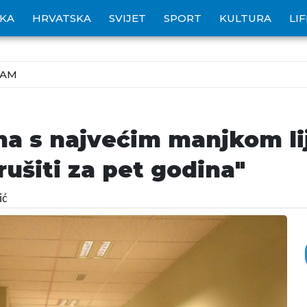
IKA
HRVATSKA
SVIJET
SPORT
KULTURA
LI
ZAM
ma s najvećim manjkom li
rušiti za pet godina"
ić