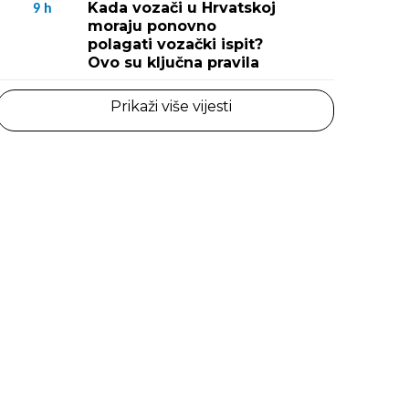
Kada vozači u Hrvatskoj
9
h
moraju ponovno
polagati vozački ispit?
Ovo su ključna pravila
Prikaži više vijesti