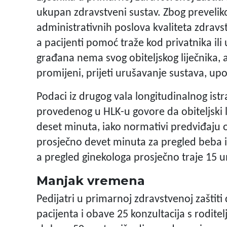
ukupan zdravstveni sustav. Zbog prevelikog
administrativnih poslova kvaliteta zdravst
a pacijenti pomoć traže kod privatnika ili
građana nema svog obiteljskog liječnika, 
promijeni, prijeti urušavanje sustava, upo
Podaci iz drugog vala longitudinalnog istr
provedenog u HLK-u govore da obiteljski l
deset minuta, iako normativi predviđaju o
prosječno devet minuta za pregled beba 
a pregled ginekologa prosječno traje 15 
Manjak vremena
Pedijatri u primarnoj zdravstvenoj zaštit
pacijenta i obave 25 konzultacija s rodit