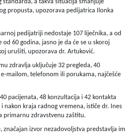
 standarda, a takva situacija smanjuje
ičkog propusta, upozorava pedijatrica Ilonka
noj pedijatriji nedostaje 107 liječnika, a od
 je od 60 godina, jasno je da će se u skoroj
oj urušiti, upozorava dr. Artuković.
omu zdravlja uključuje 32 pregleda, 40
a e-mailom, telefonom ili porukama, najčešće
 40 pacijenata, 48 konzultacija i 42 kontakta
e i nakon kraja radnog vremena, ističe dr. Ines
za primarnu zdravstvenu zaštitu.
 značajan izvor nezadovoljstva predstavlja im