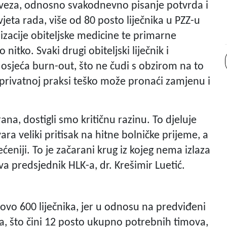
bveza, odnosno svakodnevno pisanje potvrda i
jeta rada, više od 80 posto liječnika u PZZ-u
lizacije obiteljske medicine te primarne
 nitko. Svaki drugi obiteljski liječnik i
, osjeća burn-out, što ne čudi s obzirom na to
u privatnoj praksi teško može pronaći zamjenu i
ana, dostigli smo kritičnu razinu. To djeluje
ara veliki pritisak na hitne bolničke prijeme, a
ećeniji. To je začarani krug iz kojeg nema izlaza
a predsjednik HLK-a, dr. Krešimir Luetić.
ovo 600 liječnika, jer u odnosu na predviđeni
ka, što čini 12 posto ukupno potrebnih timova,