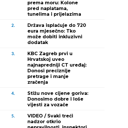
prema moru: Kolone
pred naplatama,
tunelima i prijelazima
Država isplaćuje do 720
2.
eura mjesečno: Tko
može dobiti inkluzivni
dodatak
KBC Zagreb prvi u
3.
Hrvatskoj uveo
najnapredniji CT uređaj:
Donosi preciznije
pretrage i manje
zračenja
Stižu nove cijene goriva:
4.
Donosimo dobre i loše
vijesti za vozače
VIDEO / Svaki treći
5.
nadzor otkrio
nepravilnosti, inspektori