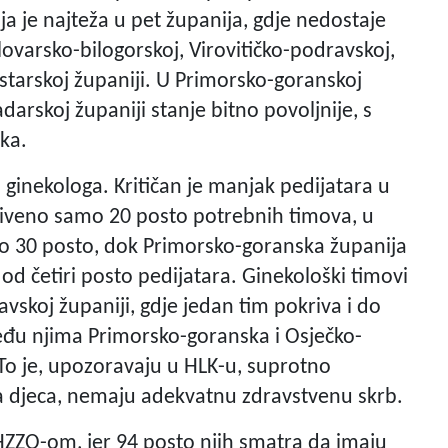
cija je najteža u pet županija, gdje nedostaje
elovarsko-bilogorskoj, Virovitičko-podravskoj,
starskoj županiji. U Primorsko-goranskoj
darskoj županiji stanje bitno povoljnije, s
ika.
 ginekologa. Kritičan je manjak pedijatara u
kriveno samo 20 posto potrebnih timova, u
oko 30 posto, dok Primorsko-goranska županija
 od četiri posto pedijatara. Ginekološki timovi
vskoj županiji, gdje jedan tim pokriva i do
eđu njima Primorsko-goranska i Osječko-
To je, upozoravaju u HLK-u, suprotno
mala djeca, nemaju adekvatnu zdravstvenu skrb.
 HZZO-om, jer 94 posto njih smatra da imaju