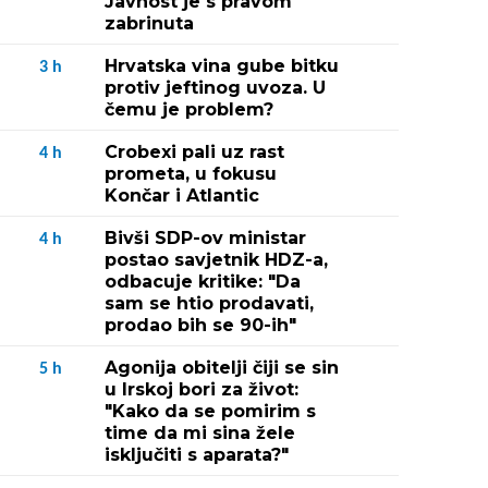
Javnost je s pravom
zabrinuta
Hrvatska vina gube bitku
3
h
protiv jeftinog uvoza. U
čemu je problem?
Crobexi pali uz rast
4
h
prometa, u fokusu
Končar i Atlantic
Bivši SDP-ov ministar
4
h
postao savjetnik HDZ-a,
odbacuje kritike: "Da
sam se htio prodavati,
prodao bih se 90-ih"
Agonija obitelji čiji se sin
5
h
u Irskoj bori za život:
"Kako da se pomirim s
time da mi sina žele
isključiti s aparata?"