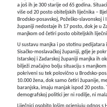
a još ih je 300 starije od 65 godina. Situa
više od 20 posto obiteljskih liječnika – Bj
Brodsko-posavskoj, Požeško-slavonskoj i I
županiji nedostaje ih 17 posto, dok je u Za
manjkom od četiri posto obiteljskih liječn
U sustavu manjka i po stotinu pedijatara i
Sisačko-moslavačkoj županiji, gdje je po
Istarskoj i Zadarskoj županiji manjka ih 
bilježi značajno bolju situaciju s manjkom
pokriveni su tek polovično u Brodsko-posa
10.000 žena, dok samo četiri županije, m
baranjska, imaju manjak ispod 20 posto. 
demografskoj politici jer ni rodilje, ni 
Liječnici osobito lošim ocjenjuju odnos s