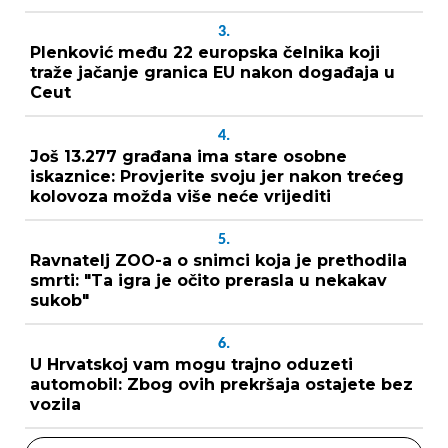
3.
Plenković među 22 europska čelnika koji
traže jačanje granica EU nakon događaja u
Ceut
4.
Još 13.277 građana ima stare osobne
iskaznice: Provjerite svoju jer nakon trećeg
kolovoza možda više neće vrijediti
5.
Ravnatelj ZOO-a o snimci koja je prethodila
smrti: "Ta igra je očito prerasla u nekakav
sukob"
6.
U Hrvatskoj vam mogu trajno oduzeti
automobil: Zbog ovih prekršaja ostajete bez
vozila