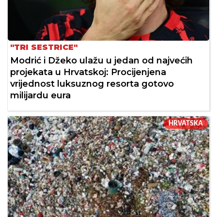
"TRI SESTRICE"
Modrić i Džeko ulažu u jedan od najvećih
projekata u Hrvatskoj: Procijenjena
vrijednost luksuznog resorta gotovo
milijardu eura
HRVATSKA