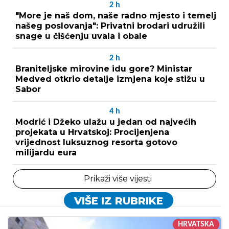
2
h
"More je naš dom, naše radno mjesto i temelj
našeg poslovanja": Privatni brodari udružili
snage u čišćenju uvala i obale
2
h
Braniteljske mirovine idu gore? Ministar
Medved otkrio detalje izmjena koje stižu u
Sabor
4
h
Modrić i Džeko ulažu u jedan od najvećih
projekata u Hrvatskoj: Procijenjena
vrijednost luksuznog resorta gotovo
milijardu eura
Prikaži više vijesti
VIŠE IZ RUBRIKE
HRVATSKA