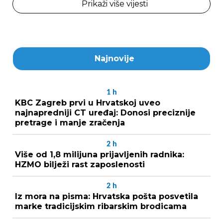
Prikaži više vijesti
Najnovije
1
h
KBC Zagreb prvi u Hrvatskoj uveo
najnapredniji CT uređaj: Donosi preciznije
pretrage i manje zračenja
2
h
Više od 1,8 milijuna prijavljenih radnika:
HZMO bilježi rast zaposlenosti
2
h
Iz mora na pisma: Hrvatska pošta posvetila
marke tradicijskim ribarskim brodicama