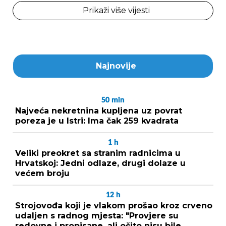
Prikaži više vijesti
Najnovije
50
min
Najveća nekretnina kupljena uz povrat
poreza je u Istri: Ima čak 259 kvadrata
1
h
Veliki preokret sa stranim radnicima u
Hrvatskoj: Jedni odlaze, drugi dolaze u
većem broju
12
h
Strojovođa koji je vlakom prošao kroz crveno
udaljen s radnog mjesta: "Provjere su
redovne i propisane, ali očito nisu bile