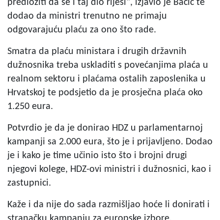
predložiti da se i taj dio riješi", izjavio je Bačić te
dodao da ministri trenutno ne primaju
odgovarajuću plaću za ono što rade.
Smatra da plaću ministara i drugih državnih
dužnosnika treba uskladiti s povećanjima plaća u
realnom sektoru i plaćama ostalih zaposlenika u
Hrvatskoj te podsjetio da je prosječna plaća oko
1.250 eura.
Potvrdio je da je donirao HDZ u parlamentarnoj
kampanji sa 2.000 eura, što je i prijavljeno. Dodao
je i kako je time učinio isto što i brojni drugi
njegovi kolege, HDZ-ovi ministri i dužnosnici, kao i
zastupnici.
Kaže i da nije do sada razmišljao hoće li donirati i
stranačku kampanju za europske izbore.