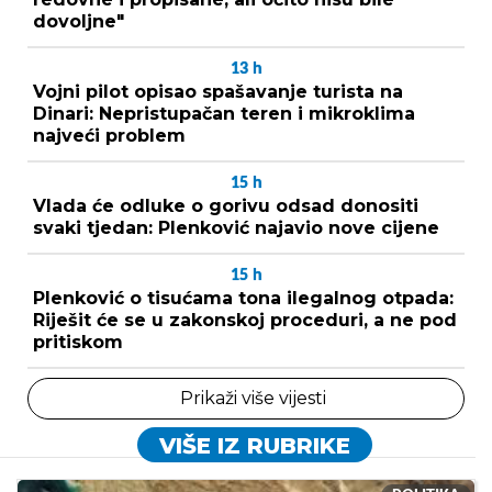
dovoljne"
13
h
Vojni pilot opisao spašavanje turista na
Dinari: Nepristupačan teren i mikroklima
najveći problem
15
h
Vlada će odluke o gorivu odsad donositi
svaki tjedan: Plenković najavio nove cijene
15
h
Plenković o tisućama tona ilegalnog otpada:
Riješit će se u zakonskoj proceduri, a ne pod
pritiskom
Prikaži više vijesti
VIŠE IZ RUBRIKE