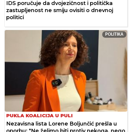
IDS poručuje da dvojezičnost i politička
zastupljenost ne smiju ovisiti o dnevnoj
politici
POLITIKA
PUKLA KOALICIJA U PULI
Nezavisna lista Lorene Boljunčić prešla u
oporbu: "Ne želimo biti protiv nekoga, nego