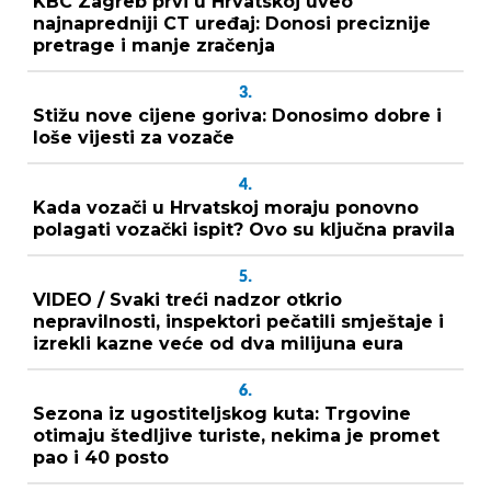
KBC Zagreb prvi u Hrvatskoj uveo
najnapredniji CT uređaj: Donosi preciznije
pretrage i manje zračenja
3.
Stižu nove cijene goriva: Donosimo dobre i
loše vijesti za vozače
4.
Kada vozači u Hrvatskoj moraju ponovno
polagati vozački ispit? Ovo su ključna pravila
5.
VIDEO / Svaki treći nadzor otkrio
nepravilnosti, inspektori pečatili smještaje i
izrekli kazne veće od dva milijuna eura
6.
Sezona iz ugostiteljskog kuta: Trgovine
otimaju štedljive turiste, nekima je promet
pao i 40 posto