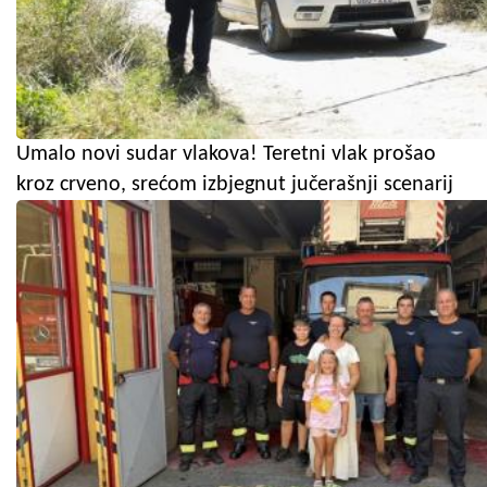
Umalo novi sudar vlakova! Teretni vlak prošao
kroz crveno, srećom izbjegnut jučerašnji scenarij