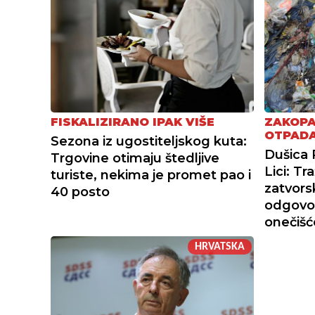
FISKALIZIRANO IPAK VIŠE
ZAKOPA
OTPAD
Sezona iz ugostiteljskog kuta:
Dušica 
Trgovine otimaju štedljive
Lici: T
turiste, nekima je promet pao i
zatvors
40 posto
odgovor
onečišć
HRVATSKA