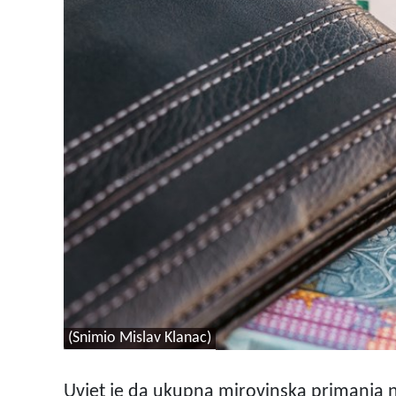
(Snimio Mislav Klanac)
Uvjet je da ukupna mirovinska primanja n