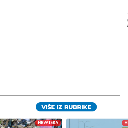
VIŠE IZ RUBRIKE
HRVATSKA
H