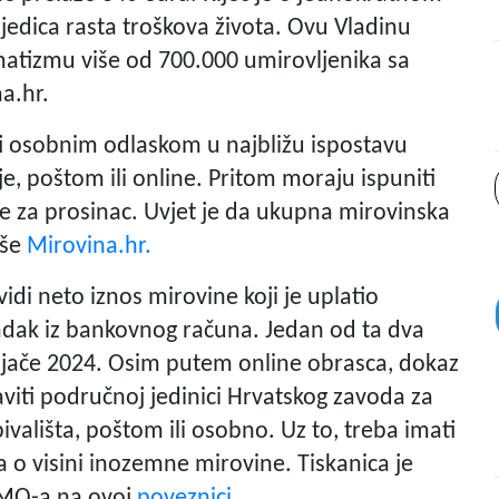
edica rasta troškova života. Ovu Vladinu
matizmu više od 700.000 umirovljenika sa
a.hr.
ti osobnim odlaskom u najbližu ispostavu
, poštom ili online. Pritom moraju ispuniti
ine za prosinac. Uvjet je da ukupna mirovinska
iše
Mirovina.hr.
idi neto iznos mirovine koji je uplatio
zvadak iz bankovnog računa. Jedan od ta dva
ljače 2024. Osim putem online obrasca, dokaz
viti područnoj jedinici Hrvatskog zavoda za
ališta, poštom ili osobno. Uz to, treba imati
o visini inozemne mirovine. Tiskanica je
MO-a na ovoj
poveznici
.