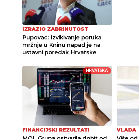
IZRAZIO ZABRINUTOST
Pupovac: Izvikivanje poruka
mržnje u Kninu napad je na
ustavni poredak Hrvatske
HRVATSKA
FINANCIJSKI REZULTATI
VLADA
MOL Grupa ostvarila dobit od
Više od 