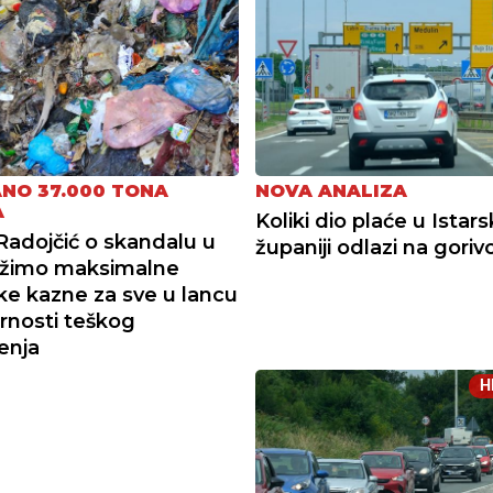
NO 37.000 TONA
NOVA ANALIZA
A
Koliki dio plaće u Istars
Radojčić o skandalu u
županiji odlazi na goriv
ražimo maksimalne
ke kazne za sve u lancu
nosti teškog
enja
H