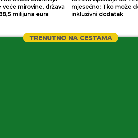
e veće mirovine, država
mjesečno: Tko može do
88,5 milijuna eura
inkluzivni dodatak
TRENUTNO NA CESTAMA