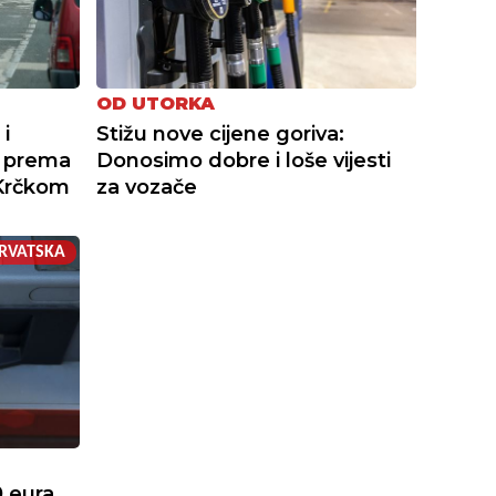
OD UTORKA
i
Stižu nove cijene goriva:
e prema
Donosimo dobre i loše vijesti
 Krčkom
za vozače
RVATSKA
0 eura