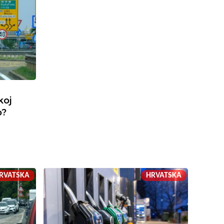
koj
o?
RVATSKA
HRVATSKA