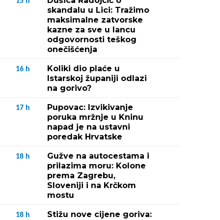
Dušica Radojčić o
15
h
skandalu u Lici: Tražimo
maksimalne zatvorske
kazne za sve u lancu
odgovornosti teškog
onečišćenja
Koliki dio plaće u
16
h
Istarskoj županiji odlazi
na gorivo?
Pupovac: Izvikivanje
17
h
poruka mržnje u Kninu
napad je na ustavni
poredak Hrvatske
Gužve na autocestama i
18
h
prilazima moru: Kolone
prema Zagrebu,
Sloveniji i na Krčkom
mostu
Stižu nove cijene goriva:
18
h