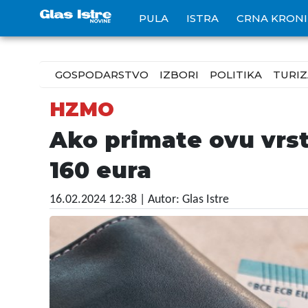
PULA
ISTRA
CRNA KRON
GOSPODARSTVO
IZBORI
POLITIKA
TURI
HZMO
Ako primate ovu vrst
160 eura
16.02.2024 12:38
| Autor: Glas Istre