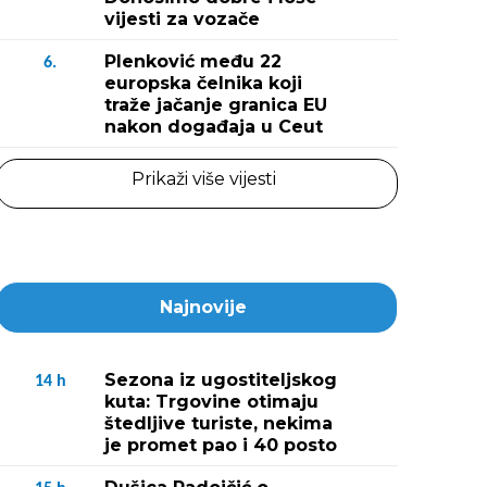
vijesti za vozače
Plenković među 22
6.
europska čelnika koji
traže jačanje granica EU
nakon događaja u Ceut
Prikaži više vijesti
Najnovije
Sezona iz ugostiteljskog
14
h
kuta: Trgovine otimaju
štedljive turiste, nekima
je promet pao i 40 posto