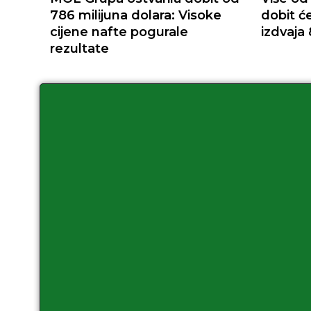
786 milijuna dolara: Visoke
dobit ć
cijene nafte pogurale
izdvaja 
rezultate