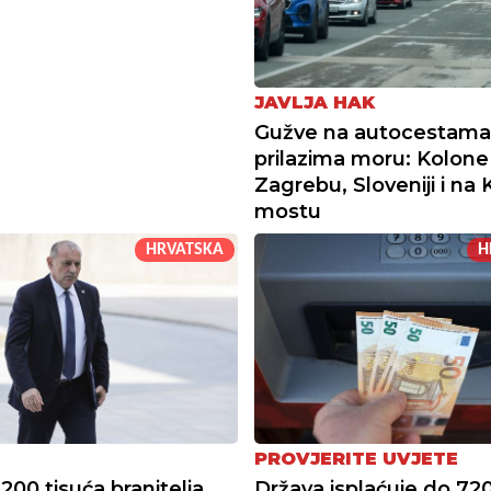
JAVLJA HAK
Gužve na autocestama 
prilazima moru: Kolon
Zagrebu, Sloveniji i na
mostu
HRVATSKA
H
PROVJERITE UVJETE
200 tisuća branitelja
Država isplaćuje do 72