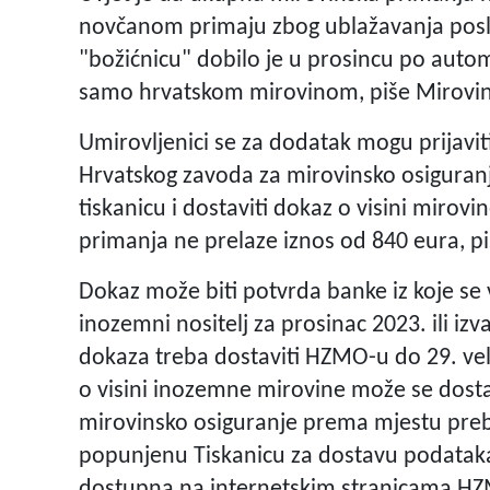
novčanom primaju zbog ublažavanja poslj
"božićnicu" dobilo je u prosincu po auto
samo hrvatskom mirovinom, piše Mirovin
Umirovljenici se za dodatak mogu prijavi
Hrvatskog zavoda za mirovinsko osiguranje
tiskanicu i dostaviti dokaz o visini mirov
primanja ne prelaze iznos od 840 eura, p
Dokaz može biti potvrda banke iz koje se v
inozemni nositelj za prosinac 2023. ili i
dokaza treba dostaviti HZMO-u do 29. ve
o visini inozemne mirovine može se dosta
mirovinsko osiguranje prema mjestu prebiv
popunjenu Tiskanicu za dostavu podataka 
dostupna na internetskim stranicama HZ