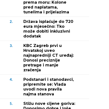
prema moru: Kolone
pred naplatama,
tunelima i prijelazima
Država isplaćuje do 720
2.
eura mjesečno: Tko
može dobiti inkluzivni
dodatak
KBC Zagreb prvi u
3.
Hrvatskoj uveo
najnapredniji CT uređaj:
Donosi preciznije
pretrage i manje
zračenja
Podstanari i stanodavci,
4.
pripremite se: Vlada
uvodi nova pravila
najma stanova
Stižu nove cijene goriva:
5.
Donosimo dobre i loše