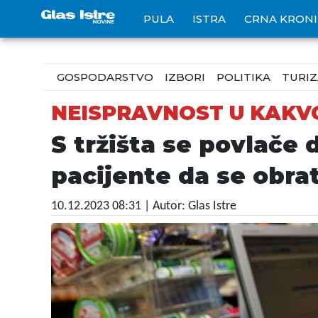
PULA
ISTRA
CRNA KRON
GOSPODARSTVO
IZBORI
POLITIKA
TURI
NEISPRAVNOST U KAKV
S tržišta se povlače
pacijente da se obra
10.12.2023 08:31
| Autor: Glas Istre