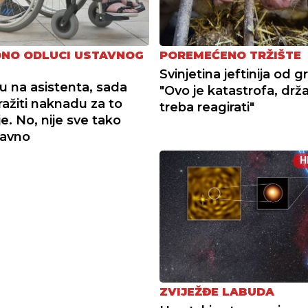
NO ODLUCI USTAVNOG
POREMEĆENO TRŽIŠTE
Svinjetina jeftinija od g
su na asistenta, sada
"Ovo je katastrofa, drž
ažiti naknadu za to
treba reagirati"
e. No, nije sve tako
tavno
H
ZVIJEŽĐE LABUDA