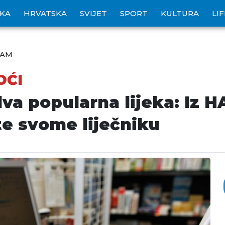
IKA
HRVATSKA
SVIJET
SPORT
KULTURA
LI
ZAM
OĆI
 dva popularna lijeka: Iz
te svome liječniku