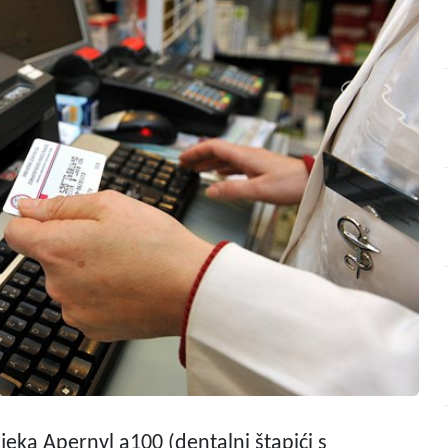
ijeka Apernyl a100 (dentalni štapići s