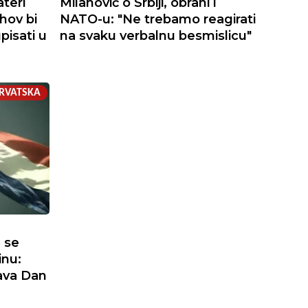
teri
Milanović o Srbiji, obrani i
ihov bi
NATO-u: "Ne trebamo reagirati
isati u
na svaku verbalnu besmislicu"
RVATSKA
a se
inu:
ava Dan