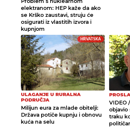
Problem s nuklearnom
elektranom: HEP kaže da ako
se Krško zaustavi, struju će
osigurati iz vlastitih izvora i
kupnjom
HRVATSKA
ULAGANJE U RURALNA
PROSLA
PODRUČJA
VIDEO /
Milijun eura za mlade obitelji:
objavio
Država potiče kupnju i obnovu
traku k
kuća na selu
političa