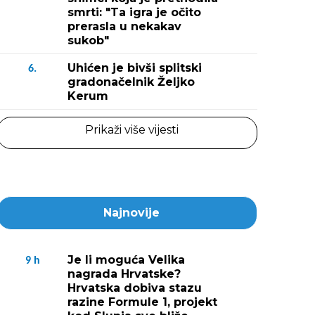
smrti: "Ta igra je očito
prerasla u nekakav
sukob"
Uhićen je bivši splitski
6.
gradonačelnik Željko
Kerum
Prikaži više vijesti
Najnovije
Je li moguća Velika
9
h
nagrada Hrvatske?
Hrvatska dobiva stazu
razine Formule 1, projekt