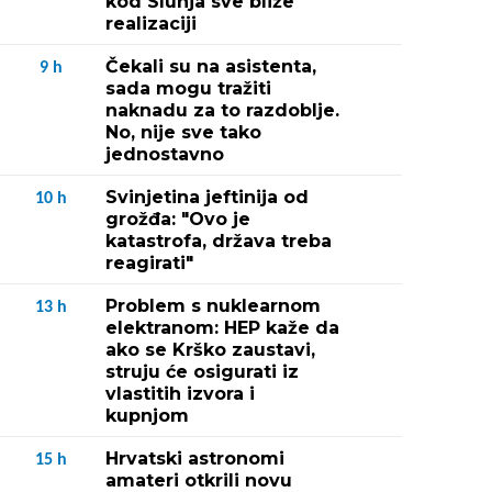
kod Slunja sve bliže
realizaciji
Čekali su na asistenta,
9
h
sada mogu tražiti
naknadu za to razdoblje.
No, nije sve tako
jednostavno
Svinjetina jeftinija od
10
h
grožđa: "Ovo je
katastrofa, država treba
reagirati"
Problem s nuklearnom
13
h
elektranom: HEP kaže da
ako se Krško zaustavi,
struju će osigurati iz
vlastitih izvora i
kupnjom
Hrvatski astronomi
15
h
amateri otkrili novu