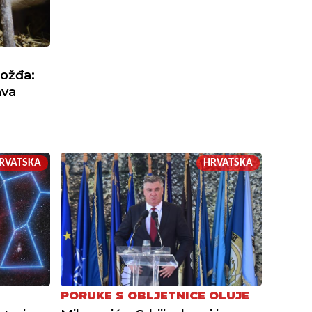
rožđa:
ava
RVATSKA
HRVATSKA
PORUKE S OBLJETNICE OLUJE