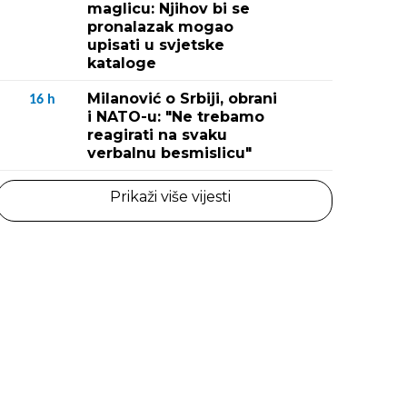
maglicu: Njihov bi se
pronalazak mogao
upisati u svjetske
kataloge
Milanović o Srbiji, obrani
16
h
i NATO-u: "Ne trebamo
reagirati na svaku
verbalnu besmislicu"
Prikaži više vijesti