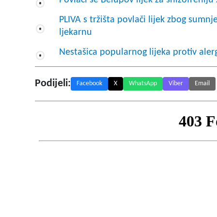
Povlači se Belupov lijek za shizofreniju
PLIVA s tržišta povlači lijek zbog sumnj
ljekarnu
Nestašica popularnog lijeka protiv alerg
Podijeli:
Facebook
X
WhatsApp
Viber
Email