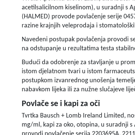
acetilsalicilnom kiselinom), u suradnji s 
(HALMED) provode povlačenje serije 0457
razine krajnjih veleprodaja i stomatološki
Navedeni postupak povlačenja provodi se 
na odstupanje u rezultatima testa stabiln
Budući da odobrenje za stavljanje u prome
istom djelatnom tvari u istom farmaceuts
postupkom izvanrednog unošenja temelje
nabavkom lijeka ili za nužne slučajeve lij
Povlače se i kapi za oči
Tvrtka Bausch + Lomb Ireland Limited, nos
mg/ml, kapi za oko, otopina, u suradnji s
provodi povlačenje serija 2203695A, 221