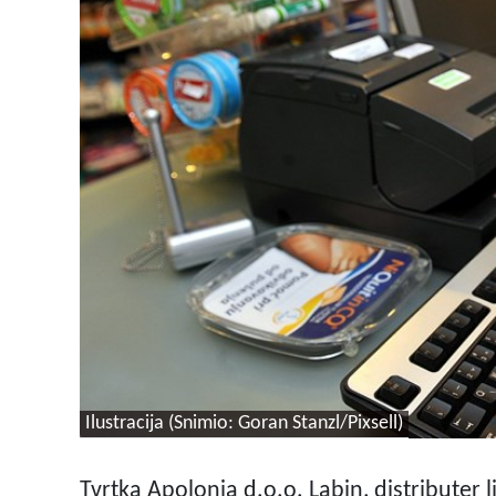
Ilustracija (Snimio: Goran Stanzl/Pixsell)
Tvrtka Apolonia d.o.o. Labin, distributer l