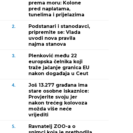
prema moru: Kolone
pred naplatama,
tunelima i prijelazima
Podstanari i stanodavci,
2.
pripremite se: Vlada
uvodi nova pravila
najma stanova
Plenković među 22
3.
europska čelnika koji
traže jačanje granica EU
nakon događaja u Ceut
Još 13.277 građana ima
4.
stare osobne iskaznice:
Provjerite svoju jer
nakon trećeg kolovoza
možda više neće
vrijediti
Ravnatelj ZOO-a o
5.
snimci koja je prethodila