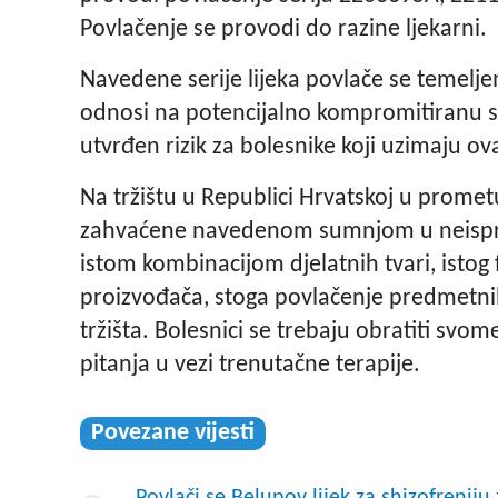
Povlačenje se provodi do razine ljekarni.
Navedene serije lijeka povlače se temelj
odnosi na potencijalno kompromitiranu st
utvrđen rizik za bolesnike koji uzimaju ova
Na tržištu u Republici Hrvatskoj u prometu
zahvaćene navedenom sumnjom u neisprav
istom kombinacijom djelatnih tvari, istog 
proizvođača, stoga povlačenje predmetnih
tržišta. Bolesnici se trebaju obratiti svome 
pitanja u vezi trenutačne terapije.
Povezane vijesti