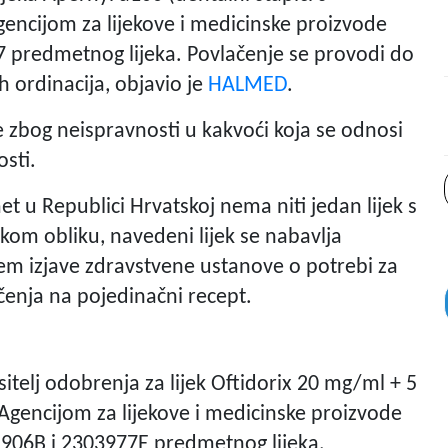
Agencijom za lijekove i medicinske proizvode
 predmetnog lijeka. Povlačenje se provodi do
h ordinacija, objavio je
HALMED
.
zbog neispravnosti u kakvoći koja se odnosi
osti.
t u Republici Hrvatskoj nema niti jedan lijek s
kom obliku, navedeni lijek se nabavlja
m izjave zdravstvene ustanove o potrebi za
ečenja na pojedinačni recept.
itelj odobrenja za lijek Oftidorix 20 mg/ml + 5
 Agencijom za lijekove i medicinske proizvode
1906B i 2303977E predmetnog lijeka.