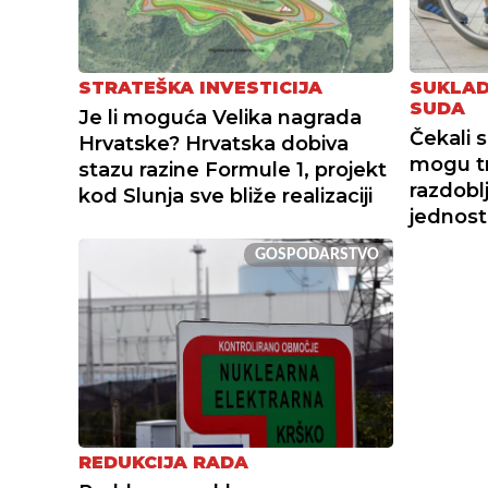
STRATEŠKA INVESTICIJA
SUKLAD
SUDA
Je li moguća Velika nagrada
Čekali 
Hrvatske? Hrvatska dobiva
mogu tr
stazu razine Formule 1, projekt
razdoblj
kod Slunja sve bliže realizaciji
jednos
GOSPODARSTVO
REDUKCIJA RADA