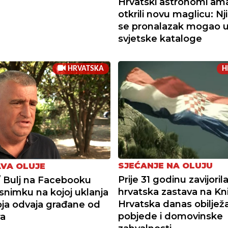
Hrvatski astronomi ama
otkrili novu maglicu: Nj
se pronalazak mogao up
svjetske kataloge
HRVATSKA
H
SJEĆANJE NA OLUJU
VA OLUJE
Prije 31 godinu zavijoril
 Bulj na Facebooku
hrvatska zastava na Kn
 snimku na kojoj uklanja
Hrvatska danas obiljež
oja odvaja građane od
pobjede i domovinske
ra