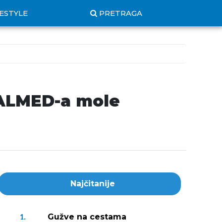
FESTYLE
PRETRAGA
 HALMED-a mole
Najčitanije
Gužve na cestama
1.