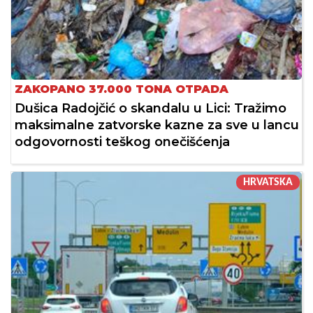
ZAKOPANO 37.000 TONA OTPADA
Dušica Radojčić o skandalu u Lici: Tražimo
maksimalne zatvorske kazne za sve u lancu
odgovornosti teškog onečišćenja
HRVATSKA