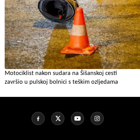
Motociklist nakon sudara na Šišanskoj cesti
završio u pulskoj bolnici s teškim ozljedama