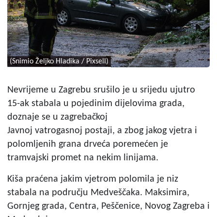
(Snimio Željko Hladika / Pixsell)
Nevrijeme u Zagrebu srušilo je u srijedu ujutro
15-ak stabala u pojedinim dijelovima grada,
doznaje se u zagrebačkoj
Javnoj vatrogasnoj postaji, a zbog jakog vjetra i
polomljenih grana drveća poremećen je
tramvajski promet na nekim linijama.
Kiša praćena jakim vjetrom polomila je niz
stabala na području Medveščaka. Maksimira,
Gornjeg grada, Centra, Peščenice, Novog Zagreba i