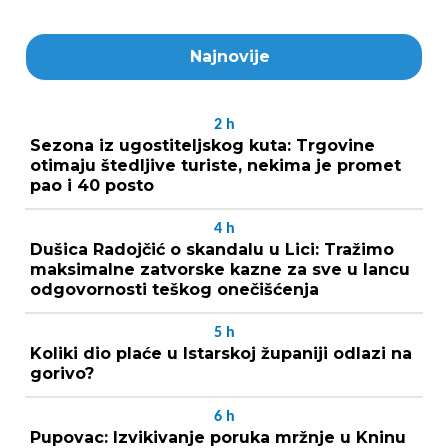
Najnovije
2
h
Sezona iz ugostiteljskog kuta: Trgovine
otimaju štedljive turiste, nekima je promet
pao i 40 posto
4
h
Dušica Radojčić o skandalu u Lici: Tražimo
maksimalne zatvorske kazne za sve u lancu
odgovornosti teškog onečišćenja
5
h
Koliki dio plaće u Istarskoj županiji odlazi na
gorivo?
6
h
Pupovac: Izvikivanje poruka mržnje u Kninu