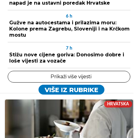
napad je na ustavni poredak Hrvatske
6
h
Gužve na autocestama i prilazima moru:
Kolone prema Zagrebu, Sloveniji i na Krčkom
mostu
7
h
Stižu nove cijene goriva: Donosimo dobre i
loše vijesti za vozače
Prikaži više vijesti
VIŠE IZ RUBRIKE
HRVATSKA