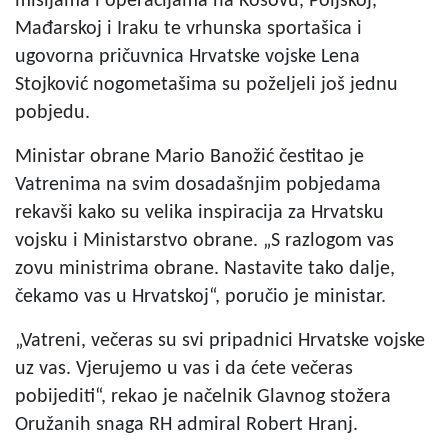
misijama i operacijama na Kosovu, Poljskoj,
Mađarskoj i Iraku te vrhunska sportašica i
ugovorna pričuvnica Hrvatske vojske Lena
Stojković nogometašima su poželjeli još jednu
pobjedu.
Ministar obrane Mario Banožić čestitao je
Vatrenima na svim dosadašnjim pobjedama
rekavši kako su velika inspiracija za Hrvatsku
vojsku i Ministarstvo obrane. „S razlogom vas
zovu ministrima obrane. Nastavite tako dalje,
čekamo vas u Hrvatskoj“, poručio je ministar.
„Vatreni, večeras su svi pripadnici Hrvatske vojske
uz vas. Vjerujemo u vas i da ćete večeras
pobijediti“, rekao je načelnik Glavnog stožera
Oružanih snaga RH admiral Robert Hranj.