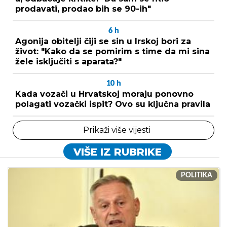
prodavati, prodao bih se 90-ih"
6
h
Agonija obitelji čiji se sin u Irskoj bori za
život: "Kako da se pomirim s time da mi sina
žele isključiti s aparata?"
10
h
Kada vozači u Hrvatskoj moraju ponovno
polagati vozački ispit? Ovo su ključna pravila
Prikaži više vijesti
VIŠE IZ RUBRIKE
POLITIKA