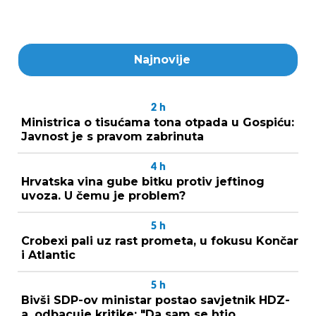
Najnovije
2
h
Ministrica o tisućama tona otpada u Gospiću:
Javnost je s pravom zabrinuta
4
h
Hrvatska vina gube bitku protiv jeftinog
uvoza. U čemu je problem?
5
h
Crobexi pali uz rast prometa, u fokusu Končar
i Atlantic
5
h
Bivši SDP-ov ministar postao savjetnik HDZ-
a, odbacuje kritike: "Da sam se htio