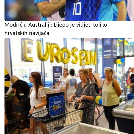
Modrić u Australiji: Lijepo je vidjeti toliko
hrvatskih navijača