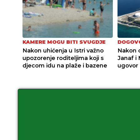
KAMERE MOGU BITI SVUGDJE
DOGOV
Nakon uhićenja u Istri važno
Nakon o
upozorenje roditeljima koji s
Janaf i 
djecom idu na plaže i bazene
ugovor 