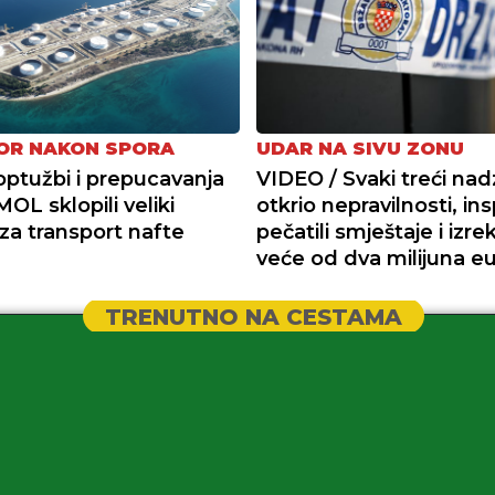
OR NAKON SPORA
UDAR NA SIVU ZONU
ptužbi i prepucavanja
VIDEO / Svaki treći nad
MOL sklopili veliki
otkrio nepravilnosti, in
za transport nafte
pečatili smještaje i izre
veće od dva milijuna eu
TRENUTNO NA CESTAMA