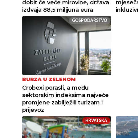
dobit će veće mirovine, država
mjesečn
izdvaja 88,5 milijuna eura
inkluzi
GOSPODARSTVO
BURZA U ZELENOM
Crobexi porasli, a među
sektorskim indeksima najveće
promjene zabilježili turizam i
prijevoz
HRVATSKA