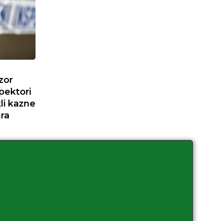
zor
spektori
kli kazne
ra