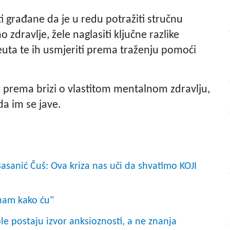
ti građane da je u redu potražiti stručnu
 zdravlje, žele naglasiti ključne razlike
euta te ih usmjeriti prema traženju pomoći
rak prema brizi o vlastitom mentalnom zdravlju,
da im se jave.
asanić Čuš: Ova kriza nas uči da shvatimo KOJI
Znam kako ću"
ole postaju izvor anksioznosti, a ne znanja