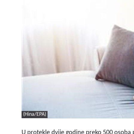
(Hina/EPA)
U protekle dvije godine preko 500 osoba 