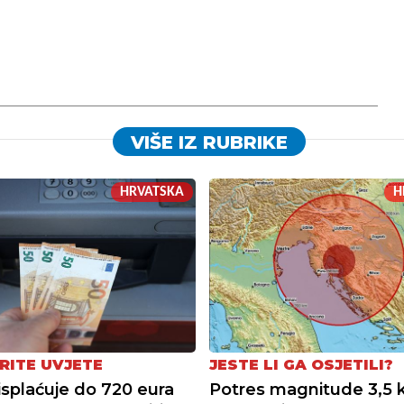
VIŠE IZ RUBRIKE
HRVATSKA
H
RITE UVJETE
JESTE LI GA OSJETILI?
isplaćuje do 720 eura
Potres magnitude 3,5 