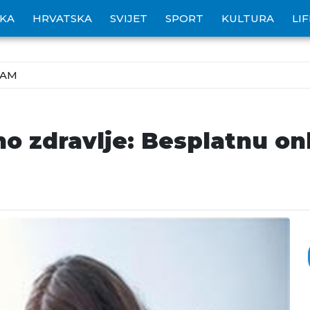
IKA
HRVATSKA
SVIJET
SPORT
KULTURA
LI
ZAM
no zdravlje: Besplatnu on