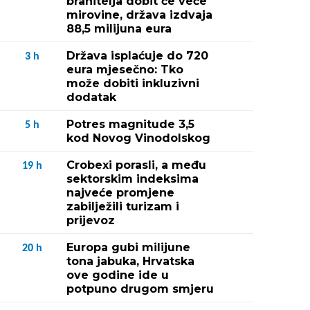
branitelja dobit će veće
mirovine, država izdvaja
88,5 milijuna eura
Država isplaćuje do 720
3
h
eura mjesečno: Tko
može dobiti inkluzivni
dodatak
Potres magnitude 3,5
5
h
kod Novog Vinodolskog
Crobexi porasli, a među
19
h
sektorskim indeksima
najveće promjene
zabilježili turizam i
prijevoz
Europa gubi milijune
20
h
tona jabuka, Hrvatska
ove godine ide u
potpuno drugom smjeru