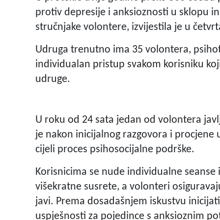
protiv depresije i anksioznosti u sklopu in
stručnjake volontere, izvijestila je u četvr
Udruga trenutno ima 35 volontera, psihot
individualan pristup svakom korisniku koj
udruge.
U roku od 24 sata jedan od volontera javlj
je nakon inicijalnog razgovora i procjene 
cijeli proces psihosocijalne podrške.
Korisnicima se nude individualne seanse 
višekratne susrete, a volonteri osiguravaj
javi. Prema dosadašnjem iskustvu inicijat
uspješnosti za pojedince s anksioznim p