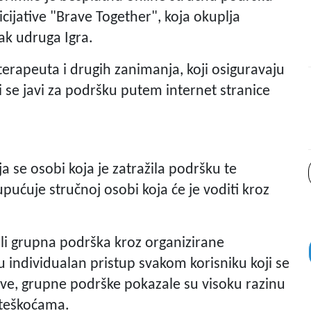
icijative "Brave Together", koja okuplja
tak udruga Igra.
erapeuta i drugih zanimanja, koji osiguravaju
i se javi za podršku putem internet stranice
a se osobi koja je zatražila podršku te
upućuje stručnoj osobi koja će je voditi kroz
ili grupna podrška kroz organizirane
u individualan pristup svakom korisniku koji se
ive, grupne podrške pokazale su visoku razinu
oteškoćama.