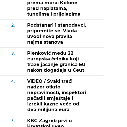
prema moru: Kolone
pred naplatama,
tunelima i prijelazima
Podstanari i stanodavci,
2.
pripremite se: Vlada
uvodi nova pravila
najma stanova
Plenković među 22
3.
europska čelnika koji
traže jačanje granica EU
nakon događaja u Ceut
VIDEO / Svaki treći
4.
nadzor otkrio
nepravilnosti, inspektori
pečatili smještaje i
izrekli kazne veće od
dva milijuna eura
KBC Zagreb prvi u
5.
Hrvatskoj uveo