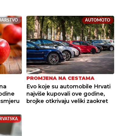
DARSTVO
AUTOMOTO
PROMJENA NA CESTAMA
ona
Evo koje su automobile Hrvati
odine
najviše kupovali ove godine,
 smjeru
brojke otkrivaju veliki zaokret
RVATSKA