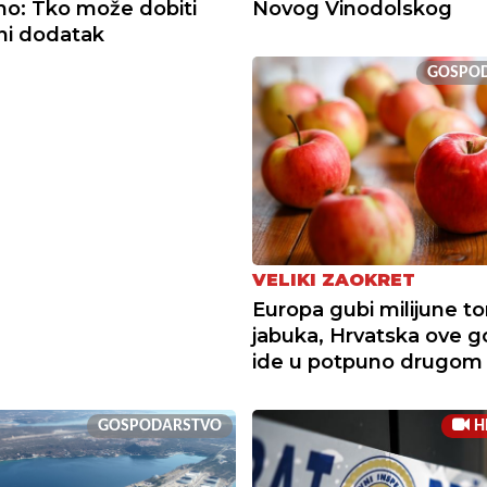
o: Tko može dobiti
Novog Vinodolskog
vni dodatak
GOSPO
VELIKI ZAOKRET
Europa gubi milijune t
jabuka, Hrvatska ove g
ide u potpuno drugom
GOSPODARSTVO
H