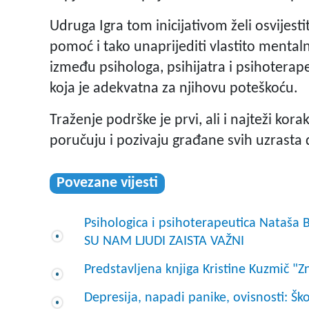
Udruga Igra tom inicijativom želi osvijesti
pomoć i tako unaprijediti vlastito mentalno
između psihologa, psihijatra i psihoterap
koja je adekvatna za njihovu poteškoću.
Traženje podrške je prvi, ali i najteži ko
poručuju i pozivaju građane svih uzrasta 
Povezane vijesti
Psihologica i psihoterapeutica Nataša B
SU NAM LJUDI ZAISTA VAŽNI
Predstavljena knjiga Kristine Kuzmič "
Depresija, napadi panike, ovisnosti: Šk