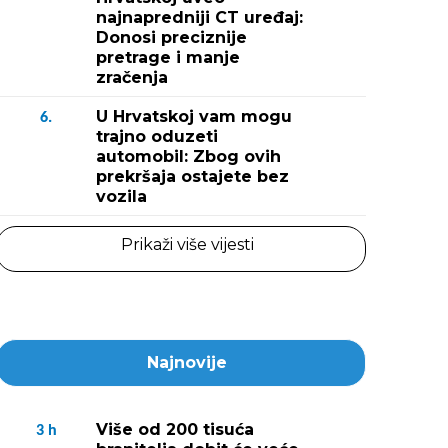
najnapredniji CT uređaj:
Donosi preciznije
pretrage i manje
zračenja
U Hrvatskoj vam mogu
6.
trajno oduzeti
automobil: Zbog ovih
prekršaja ostajete bez
vozila
Prikaži više vijesti
Najnovije
Više od 200 tisuća
3
h