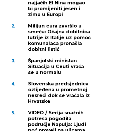
najjačih El Nina mogao
bi promijeniti jesen i
zimu u Europi
Milijun eura završio u
2.
smeću: Očajna dobitnica
lutrije iz Italije uz pomoć
komunalaca pronašla
dobitni listić
Španjolski ministar:
3.
Situacija u Ceuti vraća
se u normalu
Slovenska predsjednica
4.
ozlijeđena u prometnoj
nesreći dok se vraćala iz
Hrvatske
VIDEO / Serija snažnih
5.
potresa pogodila
područje Napulja: Ljudi
noć proveli na ulicama