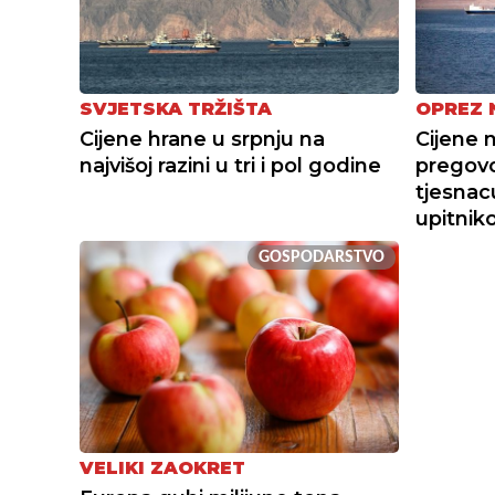
SVJETSKA TRŽIŠTA
OPREZ 
Cijene hrane u srpnju na
Cijene 
najvišoj razini u tri i pol godine
pregov
tjesnac
upitni
GOSPODARSTVO
VELIKI ZAOKRET