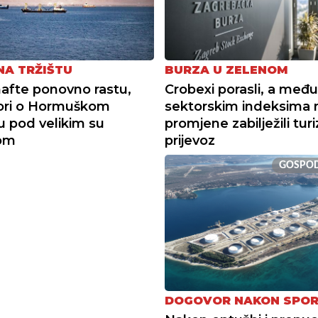
NA TRŽIŠTU
BURZA U ZELENOM
nafte ponovno rastu,
Crobexi porasli, a među
ori o Hormuškom
sektorskim indeksima 
u pod velikim su
promjene zabilježili tur
kom
prijevoz
GOSPO
DOGOVOR NAKON SPO