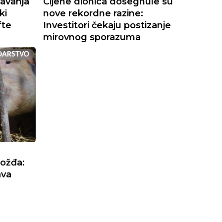
avanja
Cijene dionica dosegnule su
ki
nove rekordne razine:
fte
Investitori čekaju postizanje
mirovnog sporazuma
DARSTVO
rožđa:
ava