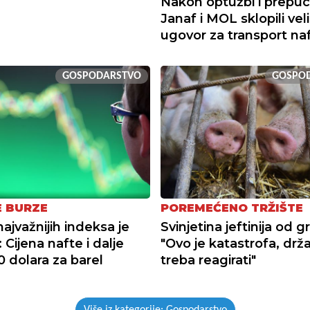
Nakon optužbi i prepuc
Janaf i MOL sklopili veli
ugovor za transport na
GOSPODARSTVO
GOSPO
E BURZE
POREMEĆENO TRŽIŠTE
ajvažnijih indeksa je
Svinjetina jeftinija od g
: Cijena nafte i dalje
"Ovo je katastrofa, drž
0 dolara za barel
treba reagirati"