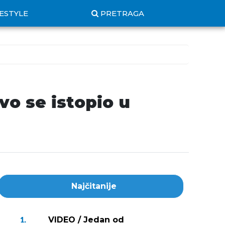
FESTYLE
PRETRAGA
vo se istopio u
Najčitanije
VIDEO / Jedan od
1.