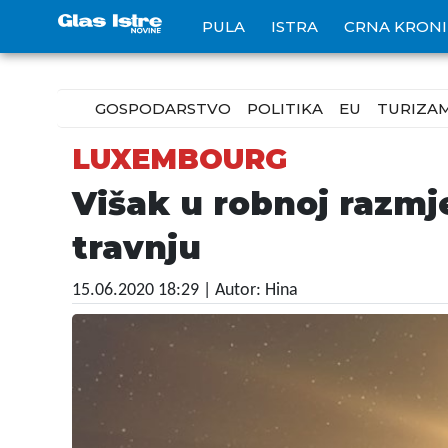
PULA
ISTRA
CRNA KRON
GOSPODARSTVO
POLITIKA
EU
TURIZA
LUXEMBOURG
Višak u robnoj razmj
travnju
15.06.2020 18:29
| Autor: Hina