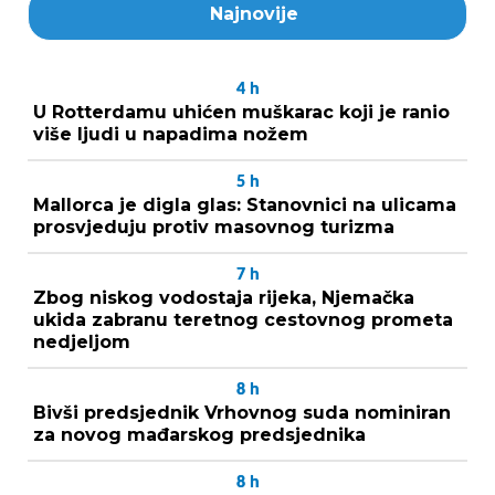
Najnovije
4
h
U Rotterdamu uhićen muškarac koji je ranio
više ljudi u napadima nožem
5
h
Mallorca je digla glas: Stanovnici na ulicama
prosvjeduju protiv masovnog turizma
7
h
Zbog niskog vodostaja rijeka, Njemačka
ukida zabranu teretnog cestovnog prometa
nedjeljom
8
h
Bivši predsjednik Vrhovnog suda nominiran
za novog mađarskog predsjednika
8
h