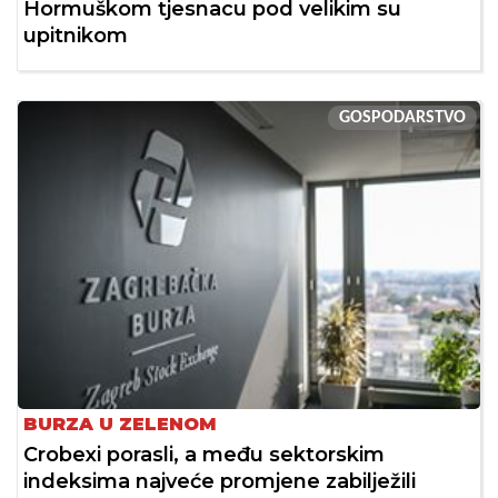
Hormuškom tjesnacu pod velikim su
upitnikom
GOSPODARSTVO
BURZA U ZELENOM
Crobexi porasli, a među sektorskim
indeksima najveće promjene zabilježili