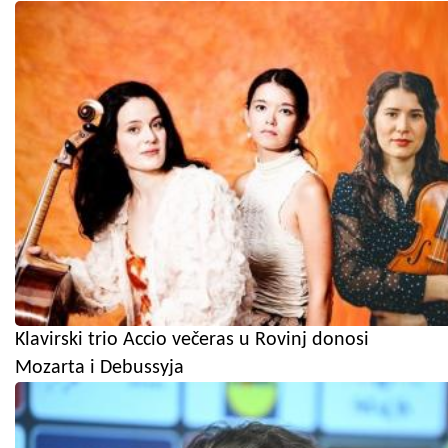
Klavirski trio Accio večeras u Rovinj donosi
Mozarta i Debussyja