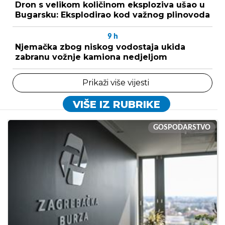
Dron s velikom količinom eksploziva ušao u
Bugarsku: Eksplodirao kod važnog plinovoda
9
h
Njemačka zbog niskog vodostaja ukida
zabranu vožnje kamiona nedjeljom
Prikaži više vijesti
VIŠE IZ RUBRIKE
GOSPODARSTVO