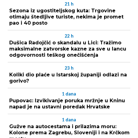
21
h
Sezona iz ugostiteljskog kuta: Trgovine
otimaju štedljive turiste, nekima je promet
pao i 40 posto
22
h
Dušica Radojčić o skandalu u Lici: Tražimo
maksimalne zatvorske kazne za sve u lancu
odgovornosti teškog onečišćenja
23
h
Koliki dio plaće u Istarskoj županiji odlazi na
gorivo?
1
dana
Pupovac: Izvikivanje poruka mržnje u Kninu
napad je na ustavni poredak Hrvatske
1
dana
Gužve na autocestama i prilazima moru:
Kolone prema Zagrebu, Sloveniji i na Krčkom