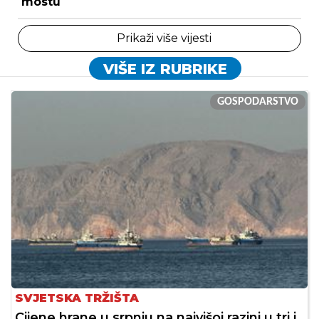
mostu
Prikaži više vijesti
VIŠE IZ RUBRIKE
GOSPODARSTVO
SVJETSKA TRŽIŠTA
Cijene hrane u srpnju na najvišoj razini u tri i