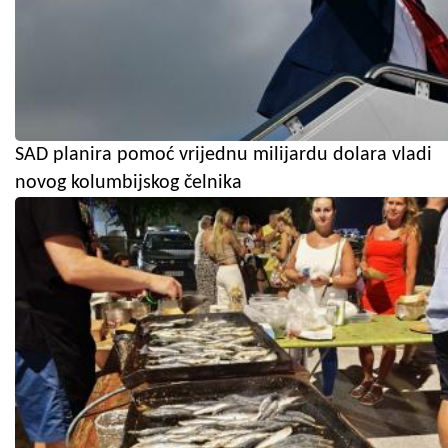
SAD planira pomoć vrijednu milijardu dolara vladi
novog kolumbijskog čelnika