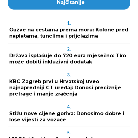
Najčitanije
1.
Gužve na cestama prema moru: Kolone pred
naplatama, tunelima i prijelazima
2.
Država isplaćuje do 720 eura mjesečno: Tko
može dobiti inkluzivni dodatak
3.
KBC Zagreb prvi u Hrvatskoj uveo
najnapredniji CT uređaj: Donosi preciznije
pretrage i manje zračenja
4.
Stižu nove cijene goriva: Donosimo dobre i
loše vijesti za vozače
5.