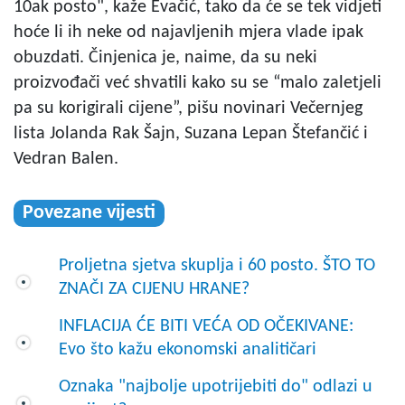
10ak posto", kaže Evačić, tako da će se tek vidjeti
hoće li ih neke od najavljenih mjera vlade ipak
obuzdati. Činjenica je, naime, da su neki
proizvođači već shvatili kako su se “malo zaletjeli
pa su korigirali cijene”, pišu novinari Večernjeg
lista Jolanda Rak Šajn, Suzana Lepan Štefančić i
Vedran Balen.
Povezane vijesti
Proljetna sjetva skuplja i 60 posto. ŠTO TO
ZNAČI ZA CIJENU HRANE?
INFLACIJA ĆE BITI VEĆA OD OČEKIVANE:
Evo što kažu ekonomski analitičari
Oznaka "najbolje upotrijebiti do" odlazi u