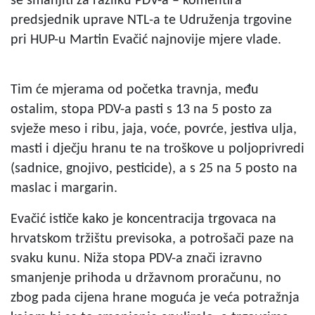
se smanjiti za razliku PDV-a – komentira
predsjednik uprave NTL-a te Udruženja trgovine
pri HUP-u Martin Evačić najnovije mjere vlade.
Tim će mjerama od početka travnja, među
ostalim, stopa PDV-a pasti s 13 na 5 posto za
svježe meso i ribu, jaja, voće, povrće, jestiva ulja,
masti i dječju hranu te na troškove u poljoprivredi
(sadnice, gnojivo, pesticide), a s 25 na 5 posto na
maslac i margarin.
Evačić ističe kako je koncentracija trgovaca na
hrvatskom tržištu previsoka, a potrošači paze na
svaku kunu. Niža stopa PDV-a znači izravno
smanjenje prihoda u državnom proračunu, no
zbog pada cijena hrane moguća je veća potražnja