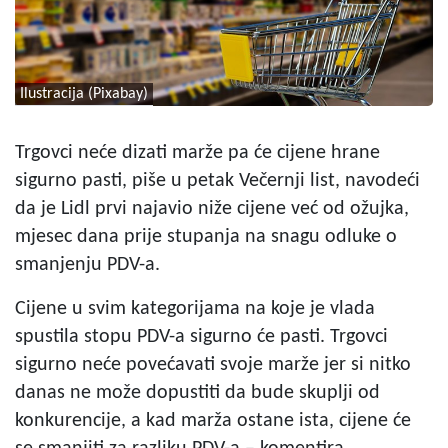
Ilustracija (Pixabay)
Trgovci neće dizati marže pa će cijene hrane
sigurno pasti, piše u petak Večernji list, navodeći
da je Lidl prvi najavio niže cijene već od ožujka,
mjesec dana prije stupanja na snagu odluke o
smanjenju PDV-a.
Cijene u svim kategorijama na koje je vlada
spustila stopu PDV-a sigurno će pasti. Trgovci
sigurno neće povećavati svoje marže jer si nitko
danas ne može dopustiti da bude skuplji od
konkurencije, a kad marža ostane ista, cijene će