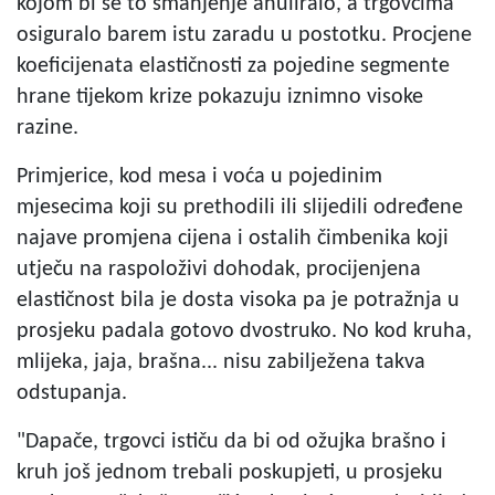
kojom bi se to smanjenje anuliralo, a trgovcima
osiguralo barem istu zaradu u postotku. Procjene
koeficijenata elastičnosti za pojedine segmente
hrane tijekom krize pokazuju iznimno visoke
razine.
Primjerice, kod mesa i voća u pojedinim
mjesecima koji su prethodili ili slijedili određene
najave promjena cijena i ostalih čimbenika koji
utječu na raspoloživi dohodak, procijenjena
elastičnost bila je dosta visoka pa je potražnja u
prosjeku padala gotovo dvostruko. No kod kruha,
mlijeka, jaja, brašna... nisu zabilježena takva
odstupanja.
"Dapače, trgovci ističu da bi od ožujka brašno i
kruh još jednom trebali poskupjeti, u prosjeku