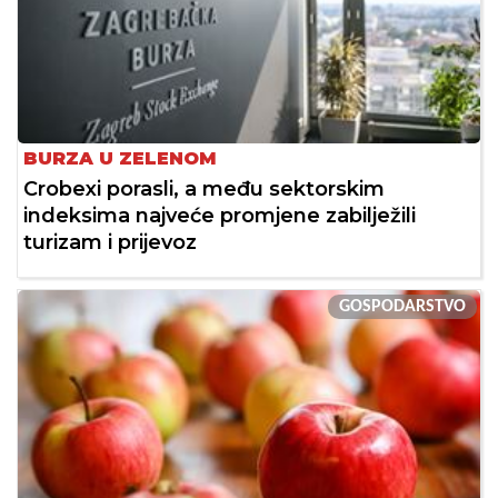
BURZA U ZELENOM
Crobexi porasli, a među sektorskim
indeksima najveće promjene zabilježili
turizam i prijevoz
GOSPODARSTVO