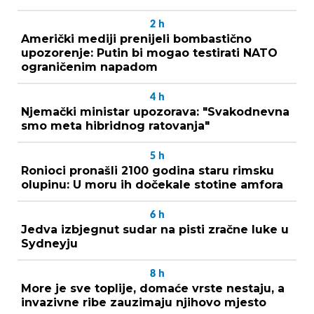
2
h
Američki mediji prenijeli bombastično
upozorenje: Putin bi mogao testirati NATO
ograničenim napadom
4
h
Njemački ministar upozorava: "Svakodnevna
smo meta hibridnog ratovanja"
5
h
Ronioci pronašli 2100 godina staru rimsku
olupinu: U moru ih dočekale stotine amfora
6
h
Jedva izbjegnut sudar na pisti zračne luke u
Sydneyju
8
h
More je sve toplije, domaće vrste nestaju, a
invazivne ribe zauzimaju njihovo mjesto