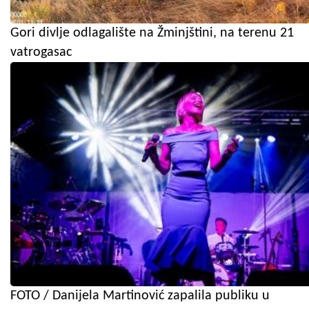
Gori divlje odlagalište na Žminjštini, na terenu 21
vatrogasac
FOTO / Danijela Martinović zapalila publiku u