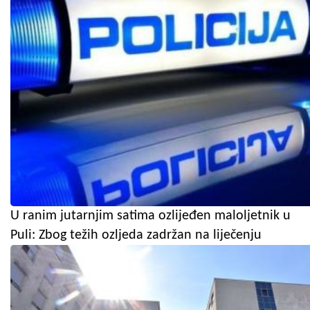
U ranim jutarnjim satima ozlijeđen maloljetnik u
Puli: Zbog težih ozljeda zadržan na liječenju