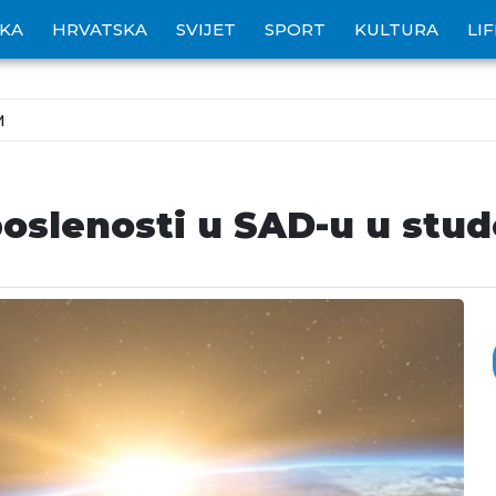
IKA
HRVATSKA
SVIJET
SPORT
KULTURA
LI
M
oslenosti u SAD-u u st