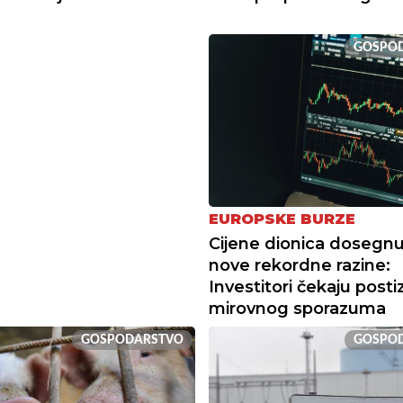
GOSPO
EUROPSKE BURZE
Cijene dionica dosegnu
nove rekordne razine:
Investitori čekaju posti
mirovnog sporazuma
GOSPODARSTVO
GOSPO