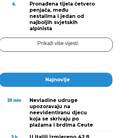
Pronađena tijela četvero
6.
penjača, među
nestalima i jedan od
najboljih svjetskih
alpinista
Prikaži više vijesti
Najnovije
Nevladine udruge
39
min
upozoravaju na
neevidentiranu djecu
koja se skrivaju po
plažama i brdima Ceute
U Italiji izmjereno 42,8
3
h