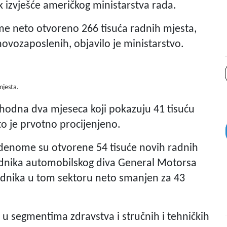
 izvješće američkog ministarstva rada.
e neto otvoreno 266 tisuća radnih mjesta,
novozaposlenih, objavilo je ministarstvo.
mjesta.
thodna dva mjeseca koji pokazuju 41 tisuću
o je prvotno procijenjeno.
enome su otvorene 54 tisuće novih radnih
adnika automobilskog diva General Motorsa
radnika u tom sektoru neto smanjen za 43
 u segmentima zdravstva i stručnih i tehničkih