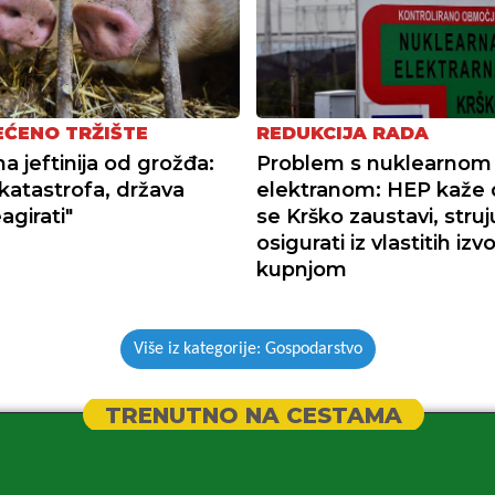
ĆENO TRŽIŠTE
REDUKCIJA RADA
na jeftinija od grožđa:
Problem s nuklearnom
 katastrofa, država
elektranom: HEP kaže 
agirati"
se Krško zaustavi, struj
osigurati iz vlastitih izvo
kupnjom
Više iz kategorije: Gospodarstvo
TRENUTNO NA CESTAMA