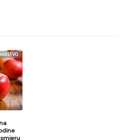
DARSTVO
ona
odine
 smjeru