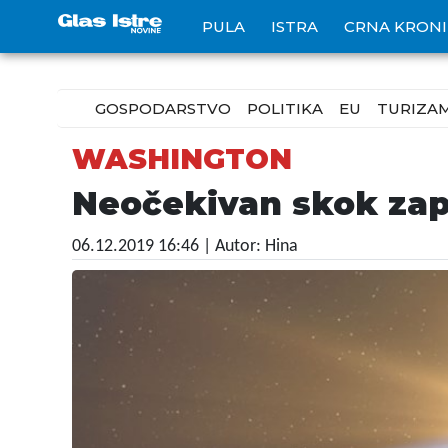
PULA
ISTRA
CRNA KRON
GOSPODARSTVO
POLITIKA
EU
TURIZA
WASHINGTON
Neočekivan skok zap
06.12.2019 16:46
| Autor: Hina