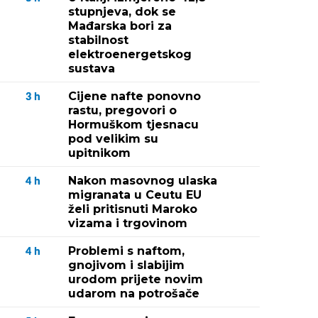
stupnjeva, dok se
Mađarska bori za
stabilnost
elektroenergetskog
sustava
Cijene nafte ponovno
3
h
rastu, pregovori o
Hormuškom tjesnacu
pod velikim su
upitnikom
Nakon masovnog ulaska
4
h
migranata u Ceutu EU
želi pritisnuti Maroko
vizama i trgovinom
Problemi s naftom,
4
h
gnojivom i slabijim
urodom prijete novim
udarom na potrošače