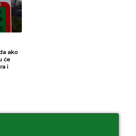
da ako
u će
ra i