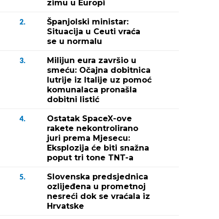
zimu u Europi
Španjolski ministar:
2.
Situacija u Ceuti vraća
se u normalu
Milijun eura završio u
3.
smeću: Očajna dobitnica
lutrije iz Italije uz pomoć
komunalaca pronašla
dobitni listić
Ostatak SpaceX-ove
4.
rakete nekontrolirano
juri prema Mjesecu:
Eksplozija će biti snažna
poput tri tone TNT-a
Slovenska predsjednica
5.
ozlijeđena u prometnoj
nesreći dok se vraćala iz
Hrvatske