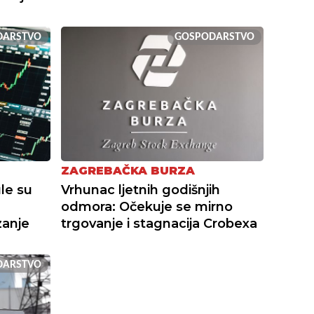
DARSTVO
GOSPODARSTVO
ZAGREBAČKA BURZA
le su
Vrhunac ljetnih godišnjih
odmora: Očekuje se mirno
zanje
trgovanje i stagnacija Crobexa
DARSTVO