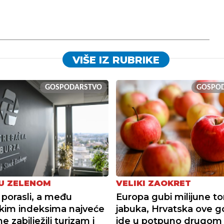
VIŠE IZ RUBRIKE
GOSPODARSTVO
GOSPO
U ZELENOM
VELIKI ZAOKRET
 porasli, a među
Europa gubi milijune t
kim indeksima najveće
jabuka, Hrvatska ove g
 zabilježili turizam i
ide u potpuno drugom