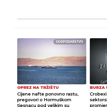
GOSPODARSTVO
OPREZ NA TRŽIŠTU
BURZA 
Cijene nafte ponovno rastu,
Crobexi
pregovori o Hormuškom
sektors
tjesnacu pod velikim su
promjene