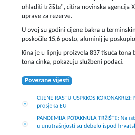
ohladiti tržište", citira novinska agenci
uprave za rezerve.
U ovoj su godini cijene bakra u terminsk
poskočile 15,6 posto, aluminij je poskupio
Kina je u lipnju proizvela 837 tisuća tona 
tona cinka, pokazuju službeni podaci.
Povezane vijesti
CIJENE RASTU USPRKOS KORONAKRIZI: Nek
prosjeka EU
PANDEMIJA POTAKNULA TRŽIŠTE: Na istar
u unutrašnjosti su debelo ispod hrvats