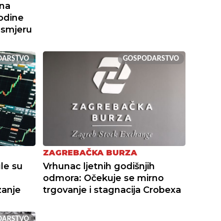
ona
odine
 smjeru
DARSTVO
GOSPODARSTVO
ZAGREBAČKA BURZA
le su
Vrhunac ljetnih godišnjih
odmora: Očekuje se mirno
zanje
trgovanje i stagnacija Crobexa
DARSTVO