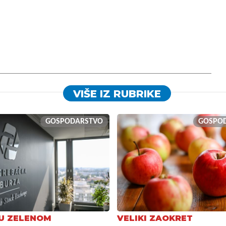
VIŠE IZ RUBRIKE
GOSPODARSTVO
GOSPO
U ZELENOM
VELIKI ZAOKRET