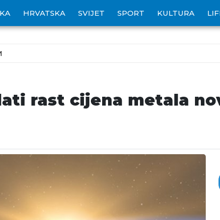
IKA
HRVATSKA
SVIJET
SPORT
KULTURA
LI
M
ati rast cijena metala n