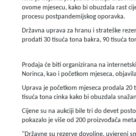
ovome mjesecu, kako bi obuzdala rast ci
procesu postpandemijskog oporavka.
Državna uprava za hranu i strateške rezerv
prodati 30 tisuća tona bakra, 90 tisuća ton
Prodaja će biti organizirana na internet
Norinca, kao i početkom mjeseca, objavila 
Uprava je početkom mjeseca prodala 20 ti
tisuća tona cinka kako bi obuzdala snažan
Cijene su na aukciji bile tri do devet post
pokazalo je više od 200 proizvođača meta
"Državne su rezerve dovoljne, uvjereni sm