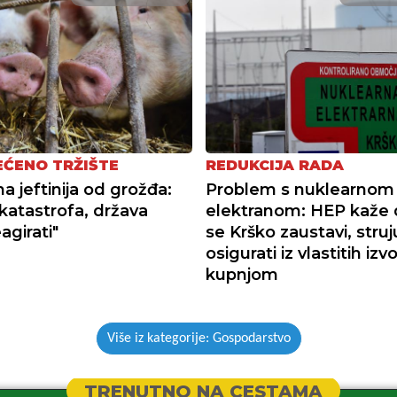
ĆENO TRŽIŠTE
REDUKCIJA RADA
na jeftinija od grožđa:
Problem s nuklearnom
 katastrofa, država
elektranom: HEP kaže 
agirati"
se Krško zaustavi, struj
osigurati iz vlastitih izvo
kupnjom
Više iz kategorije: Gospodarstvo
TRENUTNO NA CESTAMA