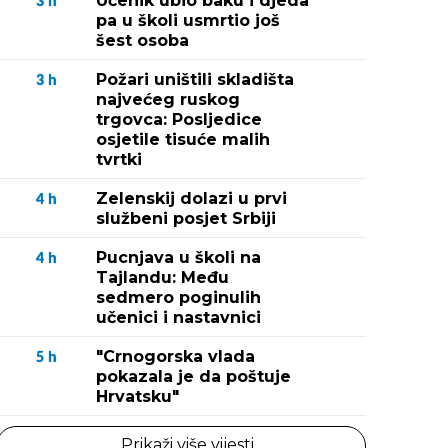
Učenik ubio baku i djeda
3
h
pa u školi usmrtio još
šest osoba
Požari uništili skladišta
3
h
najvećeg ruskog
trgovca: Posljedice
osjetile tisuće malih
tvrtki
Zelenskij dolazi u prvi
4
h
službeni posjet Srbiji
Pucnjava u školi na
4
h
Tajlandu: Među
sedmero poginulih
učenici i nastavnici
"Crnogorska vlada
5
h
pokazala je da poštuje
Hrvatsku"
Prikaži više vijesti