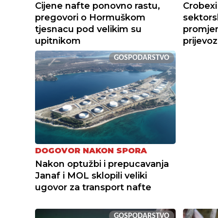
Cijene nafte ponovno rastu,
Crobexi
pregovori o Hormuškom
sektors
tjesnacu pod velikim su
promjene
upitnikom
prijevoz
GOSPODARSTVO
DOGOVOR NAKON SPORA
Nakon optužbi i prepucavanja
Janaf i MOL sklopili veliki
ugovor za transport nafte
GOSPODARSTVO