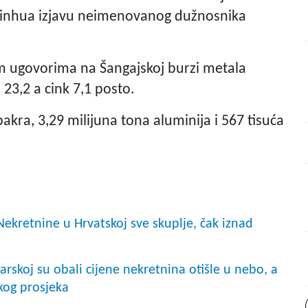
ja Xinhua izjavu neimenovanog dužnosnika
im ugovorima na Šangajskoj burzi metala
 23,2 a cink 7,1 posto.
bakra, 3,29 milijuna tona aluminija i 567 tisuća
retnine u Hrvatskoj sve skuplje, čak iznad
skoj su obali cijene nekretnina otišle u nebo, a
kog prosjeka