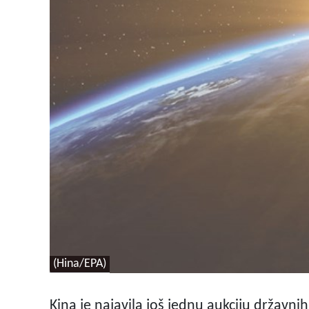
(Hina/EPA)
Kina je najavila još jednu aukciju državnih