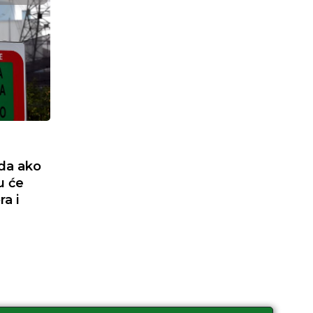
da ako
u će
ra i