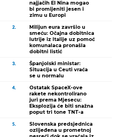
najjačih El Nina mogao
bi promijeniti jesen i
zimu u Europi
Milijun eura završio u
2.
smeću: Očajna dobitnica
lutrije iz Italije uz pomoć
komunalaca pronašla
dobitni listić
Španjolski ministar:
3.
Situacija u Ceuti vraća
se u normalu
Ostatak SpaceX-ove
4.
rakete nekontrolirano
juri prema Mjesecu:
Eksplozija će biti snažna
poput tri tone TNT-a
Slovenska predsjednica
5.
ozlijeđena u prometnoj
nesreći dok se vraćala iz