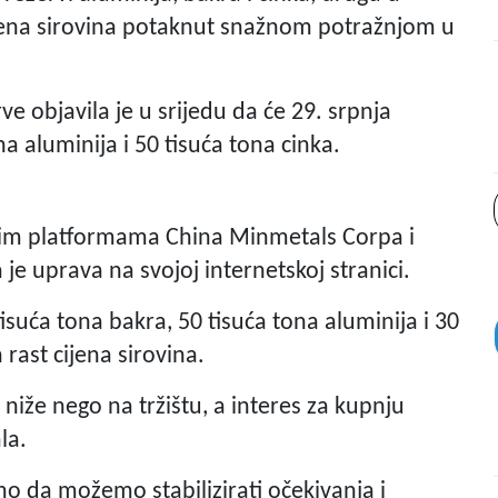
jena sirovina potaknut snažnom potražnjom u
e objavila je u srijedu da će 29. srpnja
a aluminija i 50 tisuća tona cinka.
skim platformama China Minmetals Corpa i
je uprava na svojoj internetskoj stranici.
suća tona bakra, 50 tisuća tona aluminija i 30
 rast cijena sirovina.
o niže nego na tržištu, a interes za kupnju
la.
o da možemo stabilizirati očekivanja i