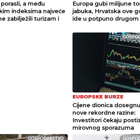
 porasli, a među
Europa gubi milijune t
kim indeksima najveće
jabuka, Hrvatska ove g
 zabilježili turizam i
ide u potpuno drugom
GOSPO
EUROPSKE BURZE
Cijene dionica dosegnu
nove rekordne razine:
Investitori čekaju posti
mirovnog sporazuma
GOSPODARSTVO
GOSPO