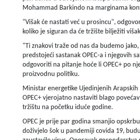
Mohammad Barkindo na marginama konfer
"Višak će nastati već u prosincu", odgovor
koliko je siguran da će tržište bilježiti viš
"Ti znakovi traže od nas da budemo jako, j
predstojeći sastanak OPEC-a i njegovih sav
odgovoriti na pitanje hoće li OPEC+ po nj
proizvodnu politiku.
Ministar energetike Ujedinjenih Arapskih
OPEC+ vjerojatno nastaviti blago poveća
tržištu na početku iduće godine.
OPEC je prije par godina smanjio opskrbu k
doživjelo šok u pandemiji covida 19, budu