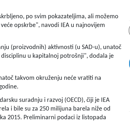
 opskrbljeno, po svim pokazateljima, ali možemo
e veće opskrbe", navodi IEA u najnovijem
nju (proizvodnih) aktivnosti (u SAD-u), unatoč
isciplinu u kapitalnoj potrošnji", dodala je
natoč takvom okruženju neće vratiti na
godine.
darsku suradnju i razvoj (OECD), čiji je IEA
rela i bile su za 250 milijuna barela niže od
ka 2015. Preliminarni podaci iz listopada