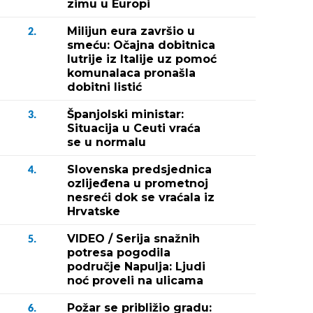
zimu u Europi
Milijun eura završio u
2.
smeću: Očajna dobitnica
lutrije iz Italije uz pomoć
komunalaca pronašla
dobitni listić
Španjolski ministar:
3.
Situacija u Ceuti vraća
se u normalu
Slovenska predsjednica
4.
ozlijeđena u prometnoj
nesreći dok se vraćala iz
Hrvatske
VIDEO / Serija snažnih
5.
potresa pogodila
područje Napulja: Ljudi
noć proveli na ulicama
Požar se približio gradu:
6.