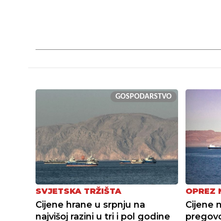
GOSPODARSTVO
SVJETSKA TRŽIŠTA
OPREZ 
Cijene hrane u srpnju na
Cijene 
najvišoj razini u tri i pol godine
pregov