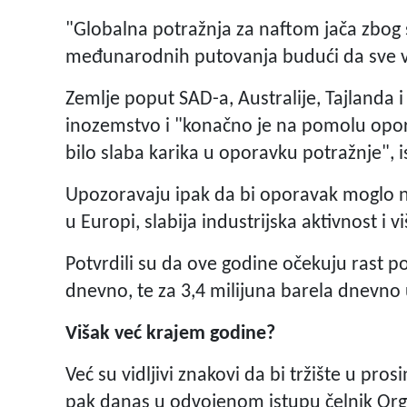
"Globalna potražnja za naftom jača zbog 
međunarodnih putovanja budući da sve viš
Zemlje poput SAD-a, Australije, Tajlanda 
inozemstvo i "konačno je na pomolu opor
bilo slaba karika u oporavku potražnje", is
Upozoravaju ipak da bi oporavak moglo n
u Europi, slabija industrijska aktivnost i v
Potvrdili su da ove godine očekuju rast p
dnevno, te za 3,4 milijuna barela dnevno
Višak već krajem godine?
Već su vidljivi znakovi da bi tržište u pros
pak danas u odvojenom istupu čelnik Orga