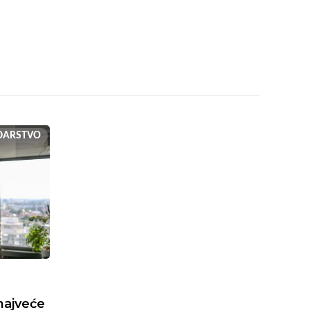
DARSTVO
najveće