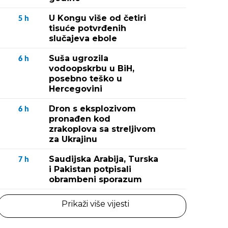
U Kongu više od četiri
5
h
tisuće potvrđenih
slučajeva ebole
Suša ugrozila
6
h
vodoopskrbu u BiH,
posebno teško u
Hercegovini
Dron s eksplozivom
6
h
pronađen kod
zrakoplova sa streljivom
za Ukrajinu
Saudijska Arabija, Turska
7
h
i Pakistan potpisali
obrambeni sporazum
Prikaži više vijesti