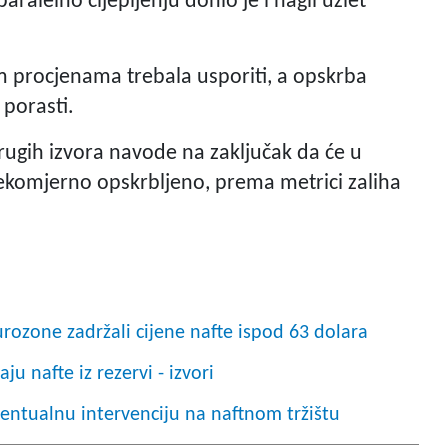
ralelno cijepljenju donio je i nagli uzlet
m procjenama trebala usporiti, a opskrba
porasti.
rugih izvora navode na zaključak da će u
rekomjerno opskrbljeno, prema metrici zaliha
eurozone zadržali cijene nafte ispod 63 dolara
ju nafte iz rezervi - izvori
ventualnu intervenciju na naftnom tržištu