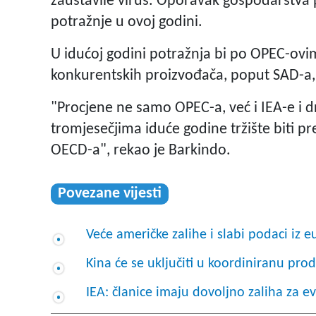
zaustavile virus. Oporavak gospodarstva pa
potražnje u ovoj godini.
U idućoj godini potražnja bi po OPEC-ovi
konkurentskih proizvođača, poput SAD-a, 
"Procjene ne samo OPEC-a, već i IEA-e i d
tromjesečjima iduće godine tržište biti p
OECD-a", rekao je Barkindo.
Povezane vijesti
Veće američke zalihe i slabi podaci iz 
Kina će se uključiti u koordiniranu proda
IEA: članice imaju dovoljno zaliha za e