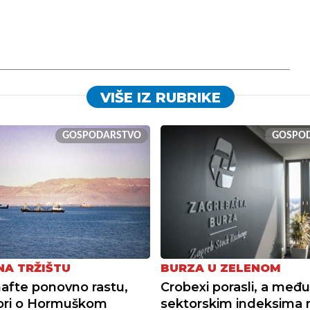
VIŠE IZ RUBRIKE
GOSPODARSTVO
GOSPO
NA TRŽIŠTU
BURZA U ZELENOM
nafte ponovno rastu,
Crobexi porasli, a među
ori o Hormuškom
sektorskim indeksima 