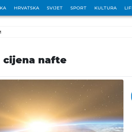
IKA
HRVATSKA
SVIJET
SPORT
KULTURA
LI
M
 cijena nafte