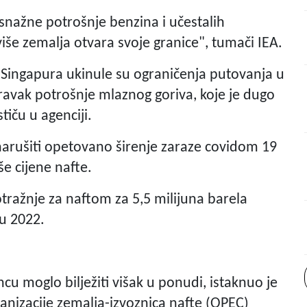
snažne potrošnje benzina i učestalih
e zemalja otvara svoje granice", tumači IEA.
i Singapura ukinule su ograničenja putovanja u
avak potrošnje mlaznog goriva, koje je dugo
tiču u agenciji.
arušiti opetovano širenje zaraze covidom 19
iše cijene nafte.
otražnje za naftom za 5,5 milijuna barela
 u 2022.
incu moglo bilježiti višak u ponudi, istaknuo je
nizacije zemalja-izvoznica nafte (OPEC)