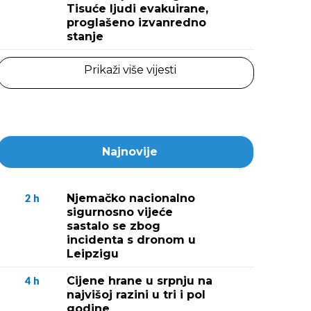
Tisuće ljudi evakuirane,
proglašeno izvanredno
stanje
Prikaži više vijesti
Najnovije
Njemačko nacionalno
2
h
sigurnosno vijeće
sastalo se zbog
incidenta s dronom u
Leipzigu
Cijene hrane u srpnju na
4
h
najvišoj razini u tri i pol
godine