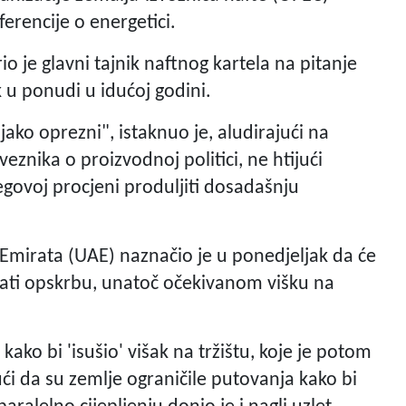
encije o energetici.
io je glavni tajnik naftnog kartela na pitanje
ak u ponudi u idućoj godini.
ako oprezni", istaknuo je, aludirajući na
eznika o proizvodnoj politici, ne htijući
egovoj procjeni produljiti dosadašnju
 Emirata (UAE) naznačio je u ponedjeljak da će
vati opskrbu, unatoč očekivanom višku na
ako bi 'isušio' višak na tržištu, koje je potom
ći da su zemlje ograničile putovanja kako bi