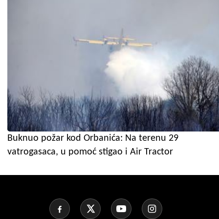
Buknuo požar kod Orbanića: Na terenu 29
vatrogasaca, u pomoć stigao i Air Tractor