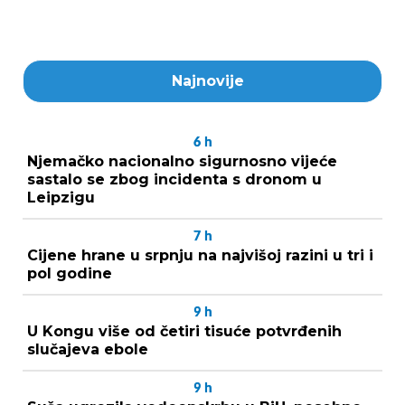
Najnovije
6
h
Njemačko nacionalno sigurnosno vijeće
sastalo se zbog incidenta s dronom u
Leipzigu
7
h
Cijene hrane u srpnju na najvišoj razini u tri i
pol godine
9
h
U Kongu više od četiri tisuće potvrđenih
slučajeva ebole
9
h