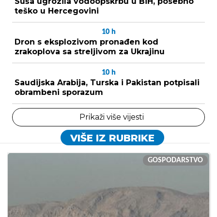
Suša ugrozila vodoopskrbu u BiH, posebno
teško u Hercegovini
10
h
Dron s eksplozivom pronađen kod
zrakoplova sa streljivom za Ukrajinu
10
h
Saudijska Arabija, Turska i Pakistan potpisali
obrambeni sporazum
Prikaži više vijesti
VIŠE IZ RUBRIKE
GOSPODARSTVO