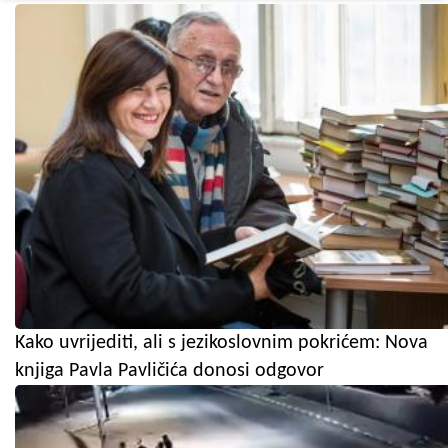
Kako uvrijediti, ali s jezikoslovnim pokrićem: Nova
knjiga Pavla Pavličića donosi odgovor