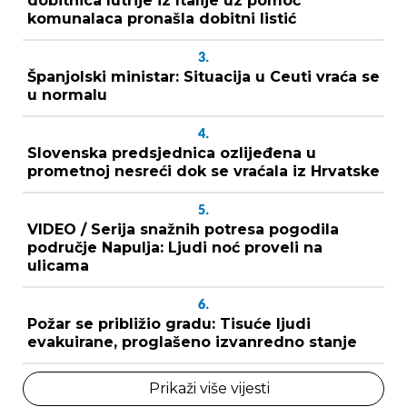
dobitnica lutrije iz Italije uz pomoć
komunalaca pronašla dobitni listić
3.
Španjolski ministar: Situacija u Ceuti vraća se
u normalu
4.
Slovenska predsjednica ozlijeđena u
prometnoj nesreći dok se vraćala iz Hrvatske
5.
VIDEO / Serija snažnih potresa pogodila
područje Napulja: Ljudi noć proveli na
ulicama
6.
Požar se približio gradu: Tisuće ljudi
evakuirane, proglašeno izvanredno stanje
Prikaži više vijesti