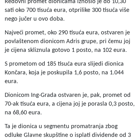
Redovni promet dionicama iznosio je do 10,30
sati oko 700 tisuća eura, otprilike 300 tisuća više
nego jučer u ovo doba.
Najveći promet, oko 290 tisuća eura, ostvaren je
povlaštenom dionicom Adris grupe, pri čemu joj
je cijena skliznula gotovo 1 posto, na 102 eura.
S prometom od 185 tisuća eura slijedi dionica
Končara, koja je poskupila 1,6 posto, na 1.044
eura.
Dionicom Ing-Grada ostvaren je, pak, promet od
70-ak tisuća eura, a cijena joj je porasla 0,3 posto,
na 68,60 eura.
Ta je dionica u segmentu promatranja zbog
odluke Glavne skupštine o isplati dividende od 3