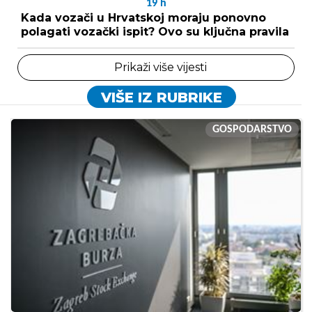
19
h
Kada vozači u Hrvatskoj moraju ponovno
polagati vozački ispit? Ovo su ključna pravila
Prikaži više vijesti
VIŠE IZ RUBRIKE
GOSPODARSTVO