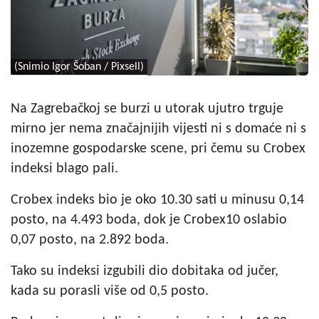
(Snimio Igor Šoban / Pixsell)
Na Zagrebačkoj se burzi u utorak ujutro trguje
mirno jer nema značajnijih vijesti ni s domaće ni s
inozemne gospodarske scene, pri čemu su Crobex
indeksi blago pali.
Crobex indeks bio je oko 10.30 sati u minusu 0,14
posto, na 4.493 boda, dok je Crobex10 oslabio
0,07 posto, na 2.892 boda.
Tako su indeksi izgubili dio dobitaka od jučer,
kada su porasli više od 0,5 posto.