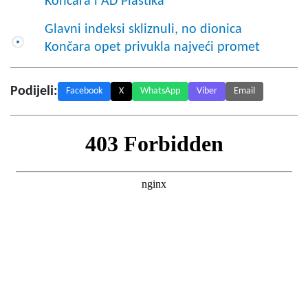
Končara i AD Plastika
Glavni indeksi skliznuli, no dionica
Končara opet privukla najveći promet
Podijeli:
Facebook
X
WhatsApp
Viber
Email