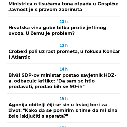
Ministrica o tisućama tona otpada u Gospiću:
Javnost je s pravom zabrinuta
13
h
Hrvatska vina gube bitku protiv jeftinog
uvoza. U čemu je problem?
13
h
Crobexi pali uz rast prometa, u fokusu Končar
i Atlantic
14
h
Bivši SDP-ov ministar postao savjetnik HDZ-
a, odbacuje kritike: "Da sam se htio
prodavati, prodao bih se 90-ih"
15
h
Agonija obitelji čiji se sin u Irskoj bori za
život: "Kako da se pomirim s time da mi sina
žele isključiti s aparata?"