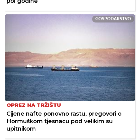
pol godine
GOSPODARSTVO
OPREZ NA TRŽIŠTU
Cijene nafte ponovno rastu, pregovori o
Hormuškom tjesnacu pod velikim su
upitnikom