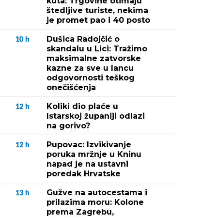
kuta: Trgovine otimaju
štedljive turiste, nekima
je promet pao i 40 posto
Dušica Radojčić o
10
h
skandalu u Lici: Tražimo
maksimalne zatvorske
kazne za sve u lancu
odgovornosti teškog
onečišćenja
Koliki dio plaće u
12
h
Istarskoj županiji odlazi
na gorivo?
Pupovac: Izvikivanje
12
h
poruka mržnje u Kninu
napad je na ustavni
poredak Hrvatske
Gužve na autocestama i
13
h
prilazima moru: Kolone
prema Zagrebu,