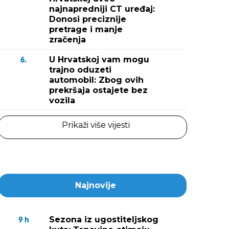
najnapredniji CT uređaj:
Donosi preciznije
pretrage i manje
zračenja
U Hrvatskoj vam mogu
6.
trajno oduzeti
automobil: Zbog ovih
prekršaja ostajete bez
vozila
Prikaži više vijesti
Najnovije
Sezona iz ugostiteljskog
9
h