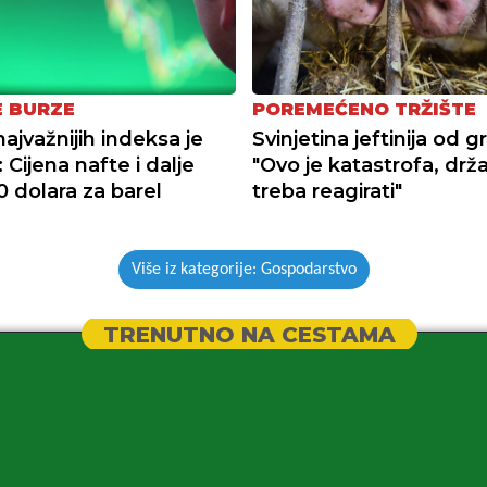
E BURZE
POREMEĆENO TRŽIŠTE
ajvažnijih indeksa je
Svinjetina jeftinija od g
: Cijena nafte i dalje
"Ovo je katastrofa, drž
0 dolara za barel
treba reagirati"
Više iz kategorije: Gospodarstvo
TRENUTNO NA CESTAMA