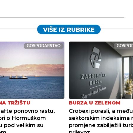
VIŠE IZ RUBRIKE
GOSPODARSTVO
GOSPO
NA TRŽIŠTU
BURZA U ZELENOM
nafte ponovno rastu,
Crobexi porasli, a među
ori o Hormuškom
sektorskim indeksima 
u pod velikim su
promjene zabilježili tur
kom
prijevoz