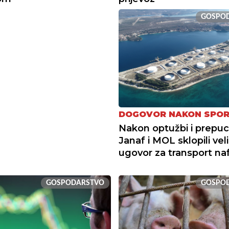
GOSPO
DOGOVOR NAKON SPO
Nakon optužbi i prepuc
Janaf i MOL sklopili veli
ugovor za transport na
GOSPODARSTVO
GOSPO