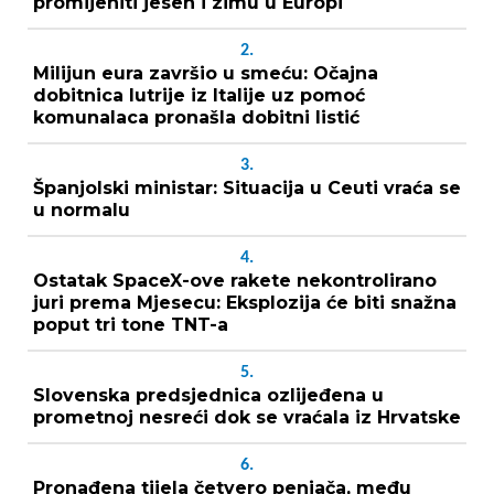
promijeniti jesen i zimu u Europi
2.
Milijun eura završio u smeću: Očajna
dobitnica lutrije iz Italije uz pomoć
komunalaca pronašla dobitni listić
3.
Španjolski ministar: Situacija u Ceuti vraća se
u normalu
4.
Ostatak SpaceX-ove rakete nekontrolirano
juri prema Mjesecu: Eksplozija će biti snažna
poput tri tone TNT-a
5.
Slovenska predsjednica ozlijeđena u
prometnoj nesreći dok se vraćala iz Hrvatske
6.
Pronađena tijela četvero penjača, među