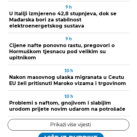
9
h
U Italiji izmjereno 42,8 stupnjeva, dok se
Mađarska bori za stabilnost
elektroenergetskog sustava
9
h
Cijene nafte ponovno rastu, pregovori o
Hormuškom tjesnacu pod velikim su
upitnikom
10
h
Nakon masovnog ulaska migranata u Ceutu
EU želi pritisnuti Maroko vizama i trgovinom
10
h
Problemi s naftom, gnojivom i slabijim
urodom prijete novim udarom na potrošače
Prikaži više vijesti