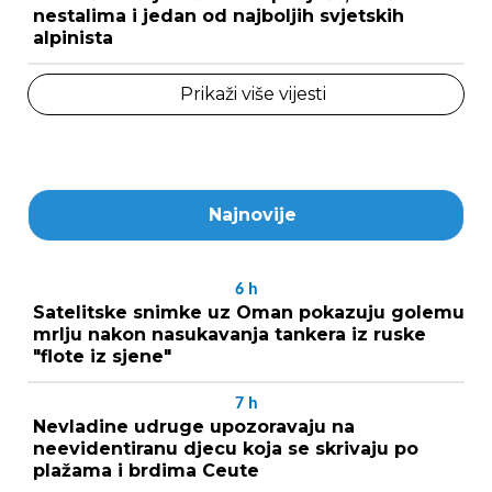
nestalima i jedan od najboljih svjetskih
alpinista
Prikaži više vijesti
Najnovije
6
h
Satelitske snimke uz Oman pokazuju golemu
mrlju nakon nasukavanja tankera iz ruske
"flote iz sjene"
7
h
Nevladine udruge upozoravaju na
neevidentiranu djecu koja se skrivaju po
plažama i brdima Ceute