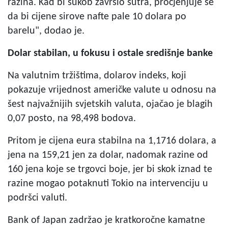
razina. Kad bi sukob završio sutra, procjenjuje se
da bi cijene sirove nafte pale 10 dolara po
barelu", dodao je.
Dolar stabilan, u fokusu i ostale središnje banke
Na valutnim tržištima, dolarov indeks, koji
pokazuje vrijednost američke valute u odnosu na
šest najvažnijih svjetskih valuta, ojačao je blagih
0,07 posto, na 98,498 bodova.
Pritom je cijena eura stabilna na 1,1716 dolara, a
jena na 159,21 jen za dolar, nadomak razine od
160 jena koje se trgovci boje, jer bi skok iznad te
razine mogao potaknuti Tokio na intervenciju u
podršci valuti.
Bank of Japan zadržao je kratkoročne kamatne