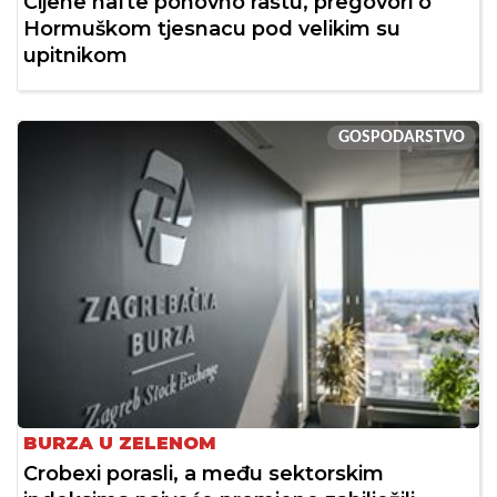
Cijene nafte ponovno rastu, pregovori o
Hormuškom tjesnacu pod velikim su
upitnikom
GOSPODARSTVO
BURZA U ZELENOM
Crobexi porasli, a među sektorskim