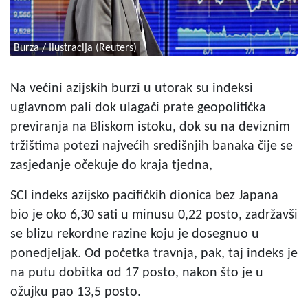
Burza / Ilustracija (Reuters)
Na većini azijskih burzi u utorak su indeksi
uglavnom pali dok ulagači prate geopolitička
previranja na Bliskom istoku, dok su na deviznim
tržištima potezi najvećih središnjih banaka čije se
zasjedanje očekuje do kraja tjedna,
SCI indeks azijsko pacifičkih dionica bez Japana
bio je oko 6,30 sati u minusu 0,22 posto, zadržavši
se blizu rekordne razine koju je dosegnuo u
ponedjeljak. Od početka travnja, pak, taj indeks je
na putu dobitka od 17 posto, nakon što je u
ožujku pao 13,5 posto.