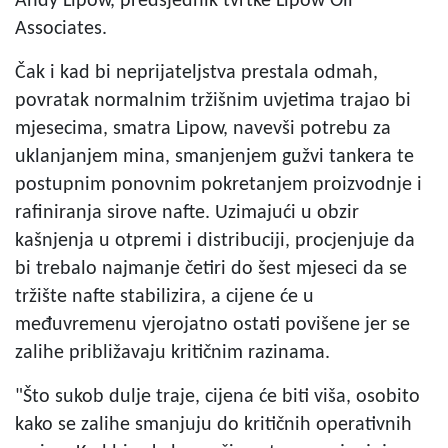
Andy Lipow, predsjednik tvrtke Lipow Oil
Associates.
Čak i kad bi neprijateljstva prestala odmah,
povratak normalnim tržišnim uvjetima trajao bi
mjesecima, smatra Lipow, navevši potrebu za
uklanjanjem mina, smanjenjem gužvi tankera te
postupnim ponovnim pokretanjem proizvodnje i
rafiniranja sirove nafte. Uzimajući u obzir
kašnjenja u otpremi i distribuciji, procjenjuje da
bi trebalo najmanje četiri do šest mjeseci da se
tržište nafte stabilizira, a cijene će u
međuvremenu vjerojatno ostati povišene jer se
zalihe približavaju kritičnim razinama.
"Što sukob dulje traje, cijena će biti viša, osobito
kako se zalihe smanjuju do kritičnih operativnih