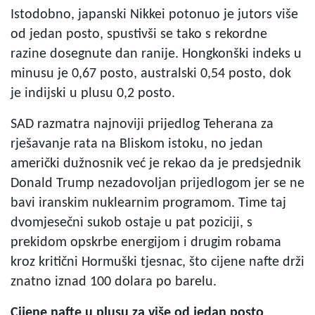
Istodobno, japanski Nikkei potonuo je jutors više
od jedan posto, spustivši se tako s rekordne
razine dosegnute dan ranije. Hongkonški indeks u
minusu je 0,67 posto, australski 0,54 posto, dok
je indijski u plusu 0,2 posto.
SAD razmatra najnoviji prijedlog Teherana za
rješavanje rata na Bliskom istoku, no jedan
američki dužnosnik već je rekao da je predsjednik
Donald Trump nezadovoljan prijedlogom jer se ne
bavi iranskim nuklearnim programom. Time taj
dvomjesečni sukob ostaje u pat poziciji, s
prekidom opskrbe energijom i drugim robama
kroz kritični Hormuški tjesnac, što cijene nafte drži
znatno iznad 100 dolara po barelu.
Cijene nafte u plusu za više od jedan posto