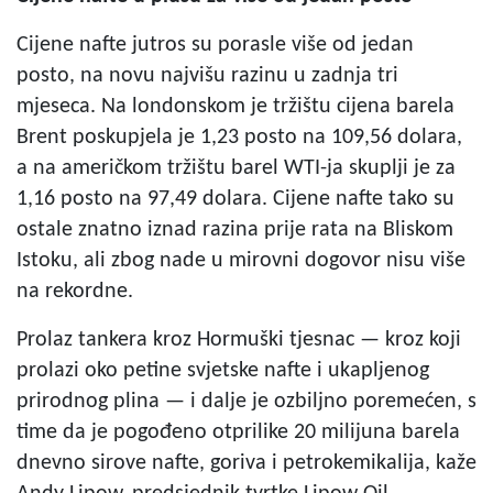
Cijene nafte jutros su porasle više od jedan
posto, na novu najvišu razinu u zadnja tri
mjeseca. Na londonskom je tržištu cijena barela
Brent poskupjela je 1,23 posto na 109,56 dolara,
a na američkom tržištu barel WTI-ja skuplji je za
1,16 posto na 97,49 dolara. Cijene nafte tako su
ostale znatno iznad razina prije rata na Bliskom
Istoku, ali zbog nade u mirovni dogovor nisu više
na rekordne.
Prolaz tankera kroz Hormuški tjesnac — kroz koji
prolazi oko petine svjetske nafte i ukapljenog
prirodnog plina — i dalje je ozbiljno poremećen, s
time da je pogođeno otprilike 20 milijuna barela
dnevno sirove nafte, goriva i petrokemikalija, kaže