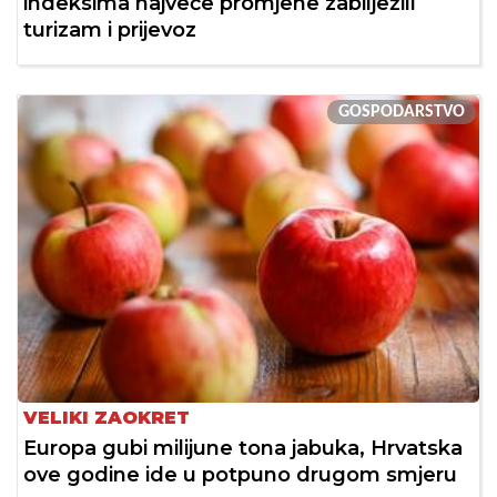
indeksima najveće promjene zabilježili
turizam i prijevoz
GOSPODARSTVO
VELIKI ZAOKRET
Europa gubi milijune tona jabuka, Hrvatska
ove godine ide u potpuno drugom smjeru