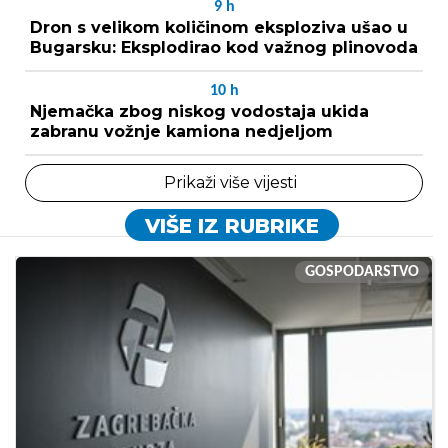
9
h
Dron s velikom količinom eksploziva ušao u
Bugarsku: Eksplodirao kod važnog plinovoda
10
h
Njemačka zbog niskog vodostaja ukida
zabranu vožnje kamiona nedjeljom
Prikaži više vijesti
VIŠE IZ RUBRIKE
GOSPODARSTVO