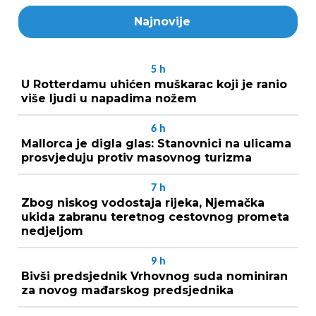
Najnovije
5
h
U Rotterdamu uhićen muškarac koji je ranio
više ljudi u napadima nožem
6
h
Mallorca je digla glas: Stanovnici na ulicama
prosvjeduju protiv masovnog turizma
7
h
Zbog niskog vodostaja rijeka, Njemačka
ukida zabranu teretnog cestovnog prometa
nedjeljom
9
h
Bivši predsjednik Vrhovnog suda nominiran
za novog mađarskog predsjednika