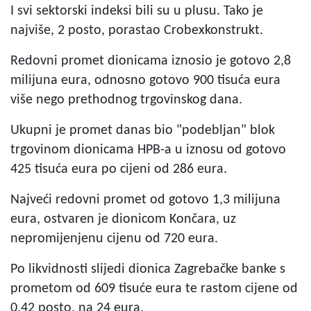
I svi sektorski indeksi bili su u plusu. Tako je
najviše, 2 posto, porastao Crobexkonstrukt.
Redovni promet dionicama iznosio je gotovo 2,8
milijuna eura, odnosno gotovo 900 tisuća eura
više nego prethodnog trgovinskog dana.
Ukupni je promet danas bio "podebljan" blok
trgovinom dionicama HPB-a u iznosu od gotovo
425 tisuća eura po cijeni od 286 eura.
Najveći redovni promet od gotovo 1,3 milijuna
eura, ostvaren je dionicom Končara, uz
nepromijenjenu cijenu od 720 eura.
Po likvidnosti slijedi dionica Zagrebačke banke s
prometom od 609 tisuće eura te rastom cijene od
0,42 posto, na 24 eura.