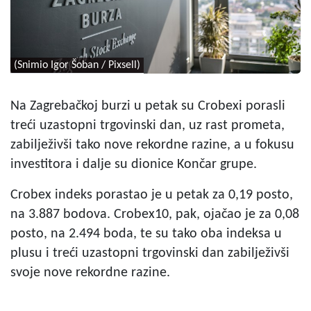
(Snimio Igor Šoban / Pixsell)
Na Zagrebačkoj burzi u petak su Crobexi porasli
treći uzastopni trgovinski dan, uz rast prometa,
zabilježivši tako nove rekordne razine, a u fokusu
investitora i dalje su dionice Končar grupe.
Crobex indeks porastao je u petak za 0,19 posto,
na 3.887 bodova. Crobex10, pak, ojačao je za 0,08
posto, na 2.494 boda, te su tako oba indeksa u
plusu i treći uzastopni trgovinski dan zabilježivši
svoje nove rekordne razine.