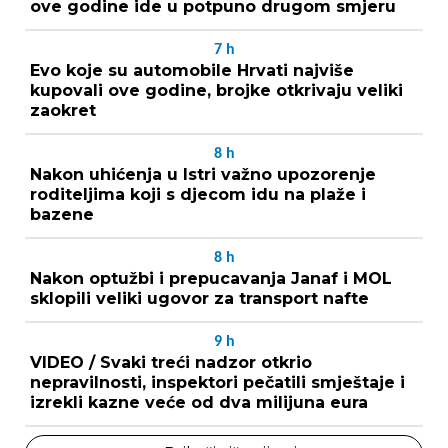
ove godine ide u potpuno drugom smjeru
7
h
Evo koje su automobile Hrvati najviše
kupovali ove godine, brojke otkrivaju veliki
zaokret
8
h
Nakon uhićenja u Istri važno upozorenje
roditeljima koji s djecom idu na plaže i
bazene
8
h
Nakon optužbi i prepucavanja Janaf i MOL
sklopili veliki ugovor za transport nafte
9
h
VIDEO / Svaki treći nadzor otkrio
nepravilnosti, inspektori pečatili smještaje i
izrekli kazne veće od dva milijuna eura