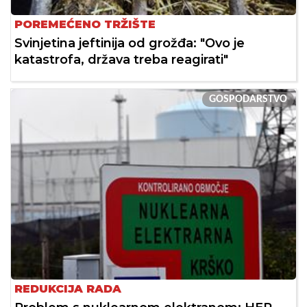
POREMEĆENO TRŽIŠTE
Svinjetina jeftinija od grožđa: "Ovo je
katastrofa, država treba reagirati"
GOSPODARSTVO
REDUKCIJA RADA