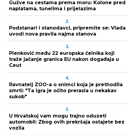
Gužve na cestama prema moru: Kolone pred
naplatama, tunelima i prijelazima
2.
Podstanari i stanodavci, pripremite se: Vlada
uvodi nova pravila najma stanova
3.
Plenković među 22 europska čelnika koji
traže jačanje granica EU nakon događaja u
Ceut
4.
Ravnatelj ZOO-a o snimci koja je prethodila
smrti: "Ta igra je očito prerasla u nekakav
sukob"
5.
U Hrvatskoj vam mogu trajno oduzeti
automobil: Zbog ovih prekršaja ostajete bez
vozila