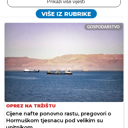
Prikaži više vijesti
VIŠE IZ RUBRIKE
GOSPODARSTVO
OPREZ NA TRŽIŠTU
Cijene nafte ponovno rastu, pregovori o
Hormuškom tjesnacu pod velikim su
upitnikom