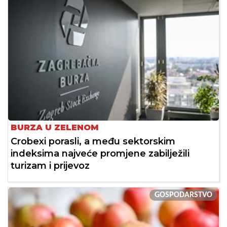
BURZA U ZELENOM
Crobexi porasli, a među sektorskim
indeksima najveće promjene zabilježili
turizam i prijevoz
GOSPODARSTVO