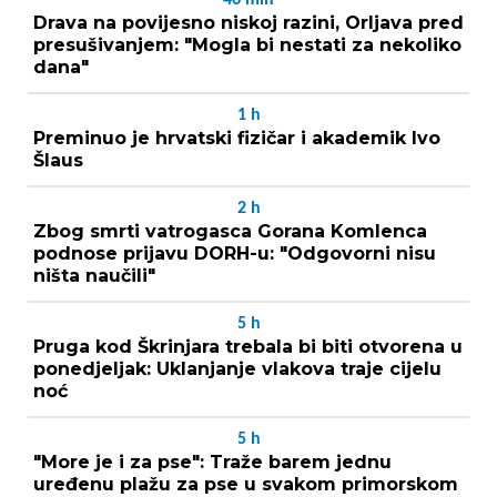
Drava na povijesno niskoj razini, Orljava pred
presušivanjem: "Mogla bi nestati za nekoliko
dana"
1
h
Preminuo je hrvatski fizičar i akademik Ivo
Šlaus
2
h
Zbog smrti vatrogasca Gorana Komlenca
podnose prijavu DORH-u: "Odgovorni nisu
ništa naučili"
5
h
Pruga kod Škrinjara trebala bi biti otvorena u
ponedjeljak: Uklanjanje vlakova traje cijelu
noć
5
h
"More je i za pse": Traže barem jednu
uređenu plažu za pse u svakom primorskom