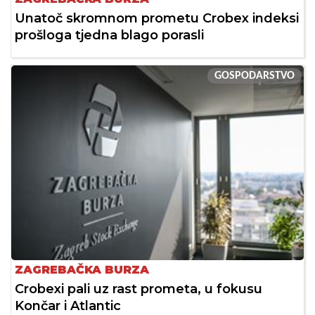
Unatoč skromnom prometu Crobex indeksi
prošloga tjedna blago porasli
GOSPODARSTVO
ZAGREBAČKA BURZA
Crobexi pali uz rast prometa, u fokusu
Končar i Atlantic