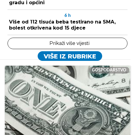
gradu i općini
6
h
Više od 112 tisuća beba testirano na SMA,
bolest otkrivena kod 15 djece
Prikaži više vijesti
VIŠE IZ RUBRIKE
GOSPODARSTVO