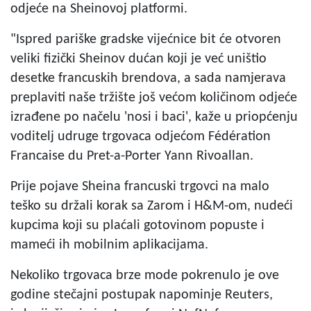
odjeće na Sheinovoj platformi.
"Ispred pariške gradske vijećnice bit će otvoren
veliki fizički Sheinov dućan koji je već uništio
desetke francuskih brendova, a sada namjerava
preplaviti naše tržište još većom količinom odjeće
izrađene po načelu 'nosi i baci', kaže u priopćenju
voditelj udruge trgovaca odjećom Fédération
Francaise du Pret-a-Porter Yann Rivoallan.
Prije pojave Sheina francuski trgovci na malo
teško su držali korak sa Zarom i H&M-om, nudeći
kupcima koji su plaćali gotovinom popuste i
mameći ih mobilnim aplikacijama.
Nekoliko trgovaca brze mode pokrenulo je ove
godine stečajni postupak napominje Reuters,