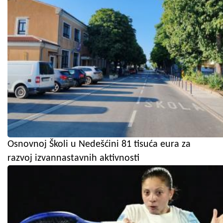
Osnovnoj Školi u Nedešćini 81 tisuća eura za
razvoj izvannastavnih aktivnosti