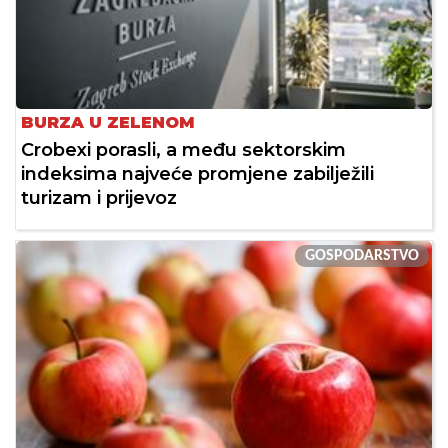
BURZA U ZELENOM
Crobexi porasli, a među sektorskim
indeksima najveće promjene zabilježili
turizam i prijevoz
GOSPODARSTVO