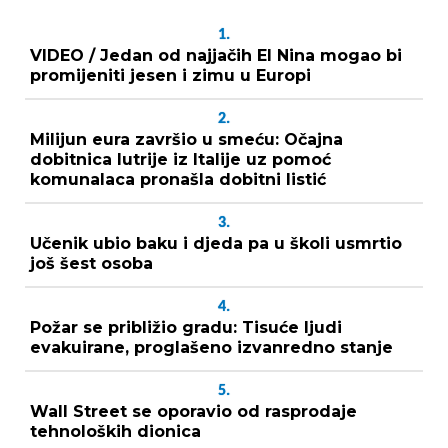
1.
VIDEO / Jedan od najjačih El Nina mogao bi
promijeniti jesen i zimu u Europi
2.
Milijun eura završio u smeću: Očajna
dobitnica lutrije iz Italije uz pomoć
komunalaca pronašla dobitni listić
3.
Učenik ubio baku i djeda pa u školi usmrtio
još šest osoba
4.
Požar se približio gradu: Tisuće ljudi
evakuirane, proglašeno izvanredno stanje
5.
Wall Street se oporavio od rasprodaje
tehnoloških dionica