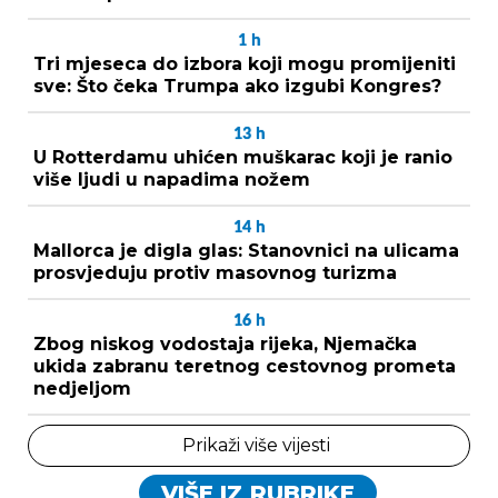
1
h
Tri mjeseca do izbora koji mogu promijeniti
sve: Što čeka Trumpa ako izgubi Kongres?
13
h
U Rotterdamu uhićen muškarac koji je ranio
više ljudi u napadima nožem
14
h
Mallorca je digla glas: Stanovnici na ulicama
prosvjeduju protiv masovnog turizma
16
h
Zbog niskog vodostaja rijeka, Njemačka
ukida zabranu teretnog cestovnog prometa
nedjeljom
Prikaži više vijesti
VIŠE IZ RUBRIKE