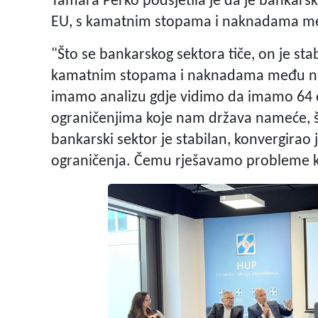
Tamara Perko podsjetila je da je bankars
EU, s kamatnim stopama i naknadama me
"Što se bankarskog sektora tiče, on je st
kamatnim stopama i naknadama među naj
imamo analizu gdje vidimo da imamo 64 
ograničenjima koje nam država nameće, što
bankarski sektor je stabilan, konvergirao 
ograničenja. Čemu rješavamo probleme koj