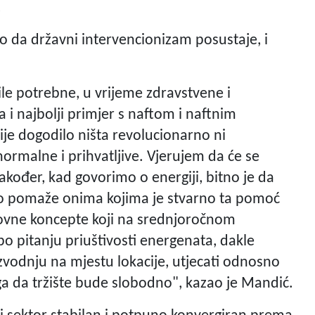
.
vo da državni intervencionizam posustaje, i
bile potrebne, u vrijeme zdravstvene i
i najbolji primjer s naftom i naftnim
ije dogodilo ništa revolucionarno ni
normalne i prihvatljive. Vjerujem da će se
akođer, kad govorimo o energiji, bitno je da
ljano pomaže onima kojima je stvarno ta pomoć
lovne koncepte koji na srednjoročnom
o pitanju priuštivosti energenata, dakle
oizvodnju na mjestu lokacije, utjecati odnosno
oga da tržište bude slobodno", kazao je Mandić.