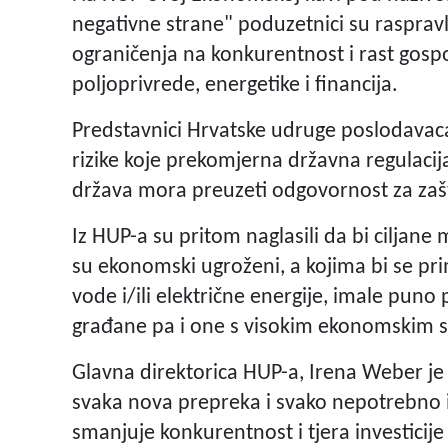
negativne strane" poduzetnici su raspravlja
ograničenja na konkurentnost i rast gosp
poljoprivrede, energetike i financija.
Predstavnici Hrvatske udruge poslodavaca
rizike koje prekomjerna državna regulacija
država mora preuzeti odgovornost za zašti
Iz HUP-a su pritom naglasili da bi ciljan
su ekonomski ugroženi, a kojima bi se primj
vode i/ili električne energije, imale puno 
građane pa i one s visokim ekonomskim
Glavna direktorica HUP-a, Irena Weber je 
svaka nova prepreka i svako nepotrebno i
smanjuje konkurentnost i tjera investicije