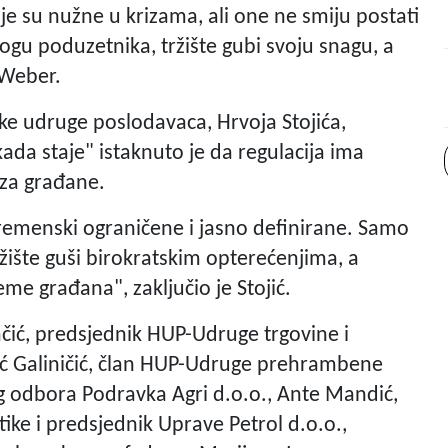
ncije su nužne u krizama, ali one ne smiju postati
ogu poduzetnika, tržište gubi svoju snagu, a
 Weber.
ke udruge poslodavaca, Hrvoja Stojića,
ada staje" istaknuto je da regulacija ima
 za građane.
 vremenski ograničene i jasno definirane. Samo
ržište guši birokratskim opterećenjima, a
e građana", zaključio je Stojić.
ačić, predsjednik HUP-Udruge trgovine i
ić Galiničić, član HUP-Udruge prehrambene
og odbora Podravka Agri d.o.o., Ante Mandić,
ke i predsjednik Uprave Petrol d.o.o.,