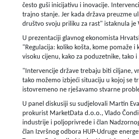
često guši inicijativu i inovacije. Interve
trajno stanje. Jer kada država preuzme ul
društvo svoju priliku za rast" istaknula je
U prezentaciji glavnog ekonomista Hrvats
"Regulacija: koliko košta, kome pomaže i k
visoku cijenu, kako za poduzetnike, tako i
"Intervencije države trebaju biti ciljane,
tako možemo izbjeći situaciju u kojoj se t
istovremeno ne rješavamo stvarne problem
U panel diskusiji su sudjelovali Martin Ev
prokurist MarketData d.o.o., Vlado Čond
industrije i poljoprivrede i član Nadzorn
član Izvršnog odbora HUP-Udruge energeti