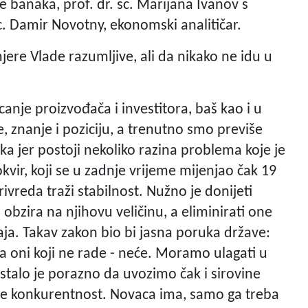
 banaka, prof. dr. sc. Marijana Ivanov s
. Damir Novotny, ekonomski analitičar.
mjere Vlade razumljive, ali da nikako ne idu u
anje proizvođača i investitora, baš kao i u
, znanje i poziciju, a trenutno smo previše
a jer postoji nekoliko razina problema koje je
 okvir, koji se u zadnje vrijeme mijenjao čak 19
ivreda traži stabilnost. Nužno je donijeti
 obzira na njihovu veličinu, a eliminirati one
caja. Takav zakon bio bi jasna poruka države:
 a oni koji ne rade - neće. Moramo ulagati u
postalo je porazno da uvozimo čak i sirovine
 je konkurentnost. Novaca ima, samo ga treba