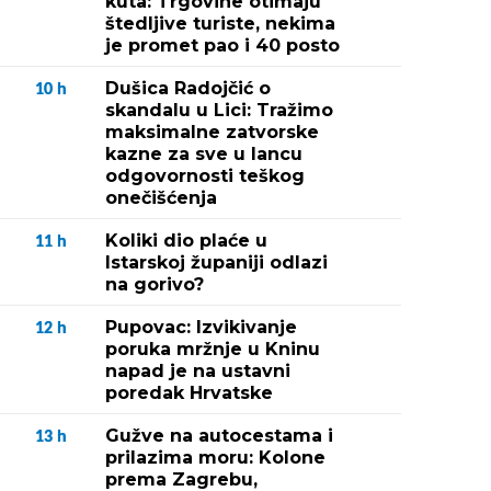
kuta: Trgovine otimaju
štedljive turiste, nekima
je promet pao i 40 posto
Dušica Radojčić o
10
h
skandalu u Lici: Tražimo
maksimalne zatvorske
kazne za sve u lancu
odgovornosti teškog
onečišćenja
Koliki dio plaće u
11
h
Istarskoj županiji odlazi
na gorivo?
Pupovac: Izvikivanje
12
h
poruka mržnje u Kninu
napad je na ustavni
poredak Hrvatske
Gužve na autocestama i
13
h
prilazima moru: Kolone
prema Zagrebu,