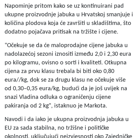
Napominje pritom kako se uz kontinuirani pad
ukupne proizvodnje jabuka u Hrvatskoj smanjuje i
količina plodova koja će završiti u skladištima, što
dodatno pojačava pritisak na tržište i cijene.
"Očekuje se da će maloprodajne cijene jabuka u
nadolazećoj sezoni iznositi između 2,0 i 2,30 eura
po kilogramu, ovisno o sorti i kvaliteti. Otkupna
cijena za prvu klasu trebala bi biti oko 0,80
eura//kg, dok se za drugu klasu ne očekuje više
od 0,30–0,35 eura/kg, budući da je još uvijek na
snazi Vladina odluka o ograničenju cijene
pakiranja od 2 kg", istaknuo je Markota.
Navodi i da iako je ukupna proizvodnja jabuka u
EU za sada stabilna, no tržišne i političke
okolnosti, uključujući neizvjesnosti oko Zajedničke