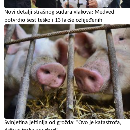
Novi detalji strašnog sudara vlakova: Medved
potvrdio šest teško i 13 lakše ozlijeđenih
Svinjetina jeftinija od grožđa: "Ovo je katastrofa,