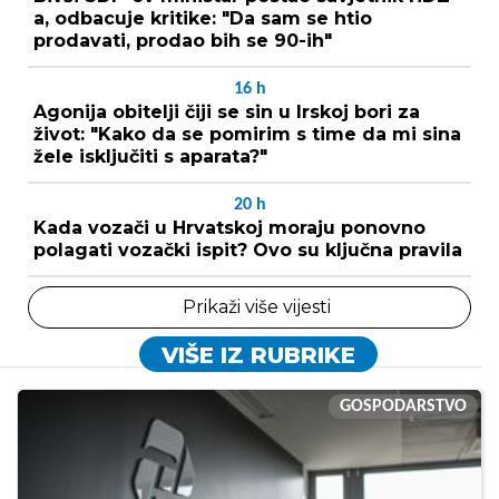
a, odbacuje kritike: "Da sam se htio
prodavati, prodao bih se 90-ih"
16
h
Agonija obitelji čiji se sin u Irskoj bori za
život: "Kako da se pomirim s time da mi sina
žele isključiti s aparata?"
20
h
Kada vozači u Hrvatskoj moraju ponovno
polagati vozački ispit? Ovo su ključna pravila
Prikaži više vijesti
VIŠE IZ RUBRIKE
GOSPODARSTVO