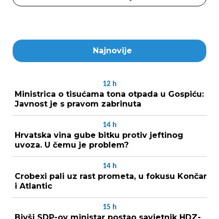
Najnovije
12
h
Ministrica o tisućama tona otpada u Gospiću:
Javnost je s pravom zabrinuta
14
h
Hrvatska vina gube bitku protiv jeftinog
uvoza. U čemu je problem?
14
h
Crobexi pali uz rast prometa, u fokusu Končar
i Atlantic
15
h
Bivši SDP-ov ministar postao savjetnik HDZ-