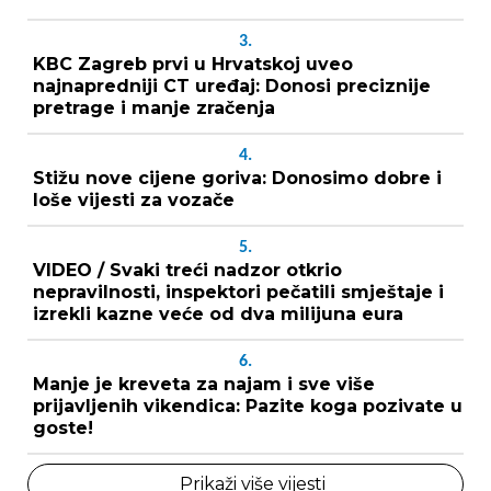
3.
KBC Zagreb prvi u Hrvatskoj uveo
najnapredniji CT uređaj: Donosi preciznije
pretrage i manje zračenja
4.
Stižu nove cijene goriva: Donosimo dobre i
loše vijesti za vozače
5.
VIDEO / Svaki treći nadzor otkrio
nepravilnosti, inspektori pečatili smještaje i
izrekli kazne veće od dva milijuna eura
6.
Manje je kreveta za najam i sve više
prijavljenih vikendica: Pazite koga pozivate u
goste!
Prikaži više vijesti