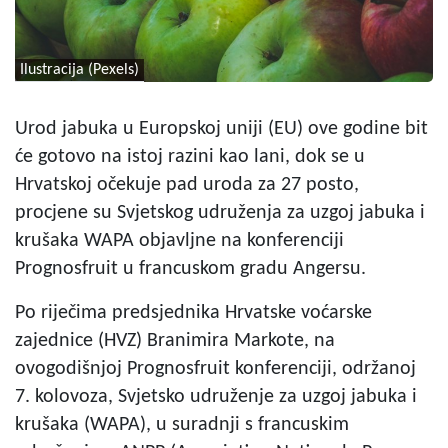
Ilustracija (Pexels)
Urod jabuka u Europskoj uniji (EU) ove godine bit
će gotovo na istoj razini kao lani, dok se u
Hrvatskoj očekuje pad uroda za 27 posto,
procjene su Svjetskog udruženja za uzgoj jabuka i
krušaka WAPA objavljne na konferenciji
Prognosfruit u francuskom gradu Angersu.
Po riječima predsjednika Hrvatske voćarske
zajednice (HVZ) Branimira Markote, na
ovogodišnjoj Prognosfruit konferenciji, održanoj
7. kolovoza, Svjetsko udruženje za uzgoj jabuka i
krušaka (WAPA), u suradnji s francuskim