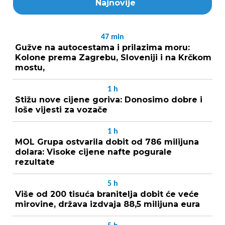
Najnovije
47
min
Gužve na autocestama i prilazima moru:
Kolone prema Zagrebu, Sloveniji i na Krčkom
mostu,
1
h
Stižu nove cijene goriva: Donosimo dobre i
loše vijesti za vozače
1
h
MOL Grupa ostvarila dobit od 786 milijuna
dolara: Visoke cijene nafte pogurale
rezultate
5
h
Više od 200 tisuća branitelja dobit će veće
mirovine, država izdvaja 88,5 milijuna eura