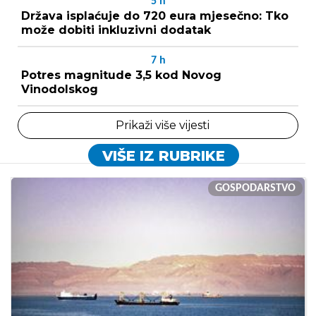
5
h
Država isplaćuje do 720 eura mjesečno: Tko
može dobiti inkluzivni dodatak
7
h
Potres magnitude 3,5 kod Novog
Vinodolskog
Prikaži više vijesti
VIŠE IZ RUBRIKE
GOSPODARSTVO