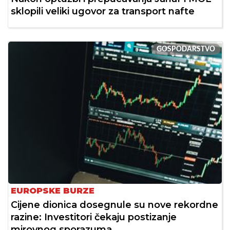
sklopili veliki ugovor za transport nafte
GOSPODARSTVO
EUROPSKE BURZE
Cijene dionica dosegnule su nove rekordne
razine: Investitori čekaju postizanje
mirovnog sporazuma