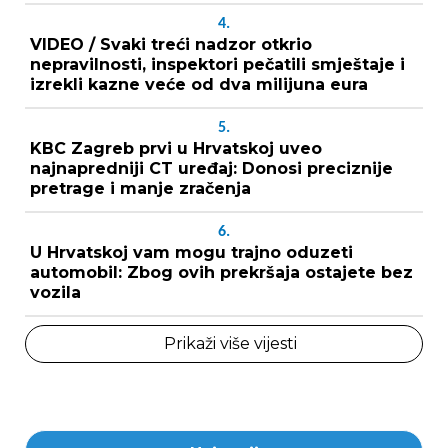
4.
VIDEO / Svaki treći nadzor otkrio
nepravilnosti, inspektori pečatili smještaje i
izrekli kazne veće od dva milijuna eura
5.
KBC Zagreb prvi u Hrvatskoj uveo
najnapredniji CT uređaj: Donosi preciznije
pretrage i manje zračenja
6.
U Hrvatskoj vam mogu trajno oduzeti
automobil: Zbog ovih prekršaja ostajete bez
vozila
Prikaži više vijesti