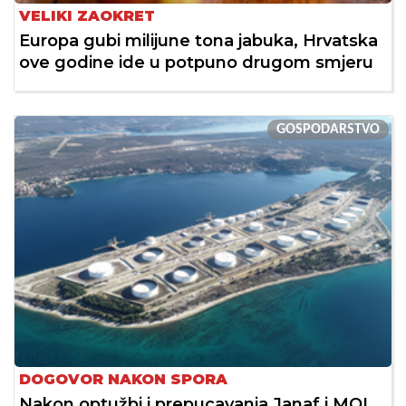
VELIKI ZAOKRET
Europa gubi milijune tona jabuka, Hrvatska
ove godine ide u potpuno drugom smjeru
GOSPODARSTVO
DOGOVOR NAKON SPORA
Nakon optužbi i prepucavanja Janaf i MOL