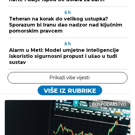
6
h
Teheran na korak do velikog ustupka?
Sporazum bi Iranu dao nadzor nad ključnim
pomorskim pravcem
6
h
Alarm u Meti: Model umjetne inteligencije
iskoristio sigurnosni propust i ušao u tuđi
sustav
Prikaži više vijesti
VIŠE IZ RUBRIKE
GOSPODARSTVO