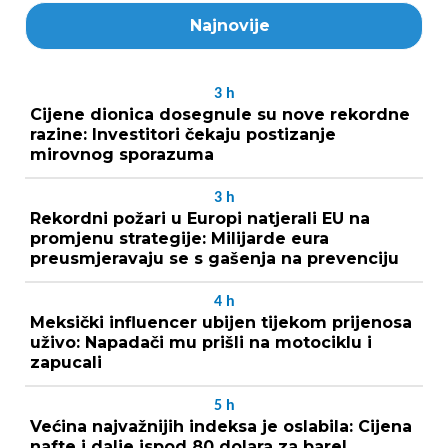
Najnovije
3
h
Cijene dionica dosegnule su nove rekordne
razine: Investitori čekaju postizanje
mirovnog sporazuma
3
h
Rekordni požari u Europi natjerali EU na
promjenu strategije: Milijarde eura
preusmjeravaju se s gašenja na prevenciju
4
h
Meksički influencer ubijen tijekom prijenosa
uživo: Napadači mu prišli na motociklu i
zapucali
5
h
Većina najvažnijih indeksa je oslabila: Cijena
nafte i dalje ispod 80 dolara za barel