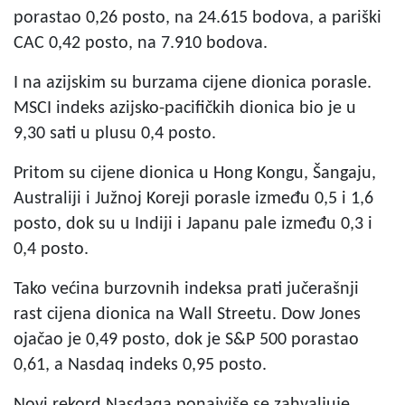
porastao 0,26 posto, na 24.615 bodova, a pariški
CAC 0,42 posto, na 7.910 bodova.
I na azijskim su burzama cijene dionica porasle.
MSCI indeks azijsko-pacifičkih dionica bio je u
9,30 sati u plusu 0,4 posto.
Pritom su cijene dionica u Hong Kongu, Šangaju,
Australiji i Južnoj Koreji porasle između 0,5 i 1,6
posto, dok su u Indiji i Japanu pale između 0,3 i
0,4 posto.
Tako većina burzovnih indeksa prati jučerašnji
rast cijena dionica na Wall Streetu. Dow Jones
ojačao je 0,49 posto, dok je S&P 500 porastao
0,61, a Nasdaq indeks 0,95 posto.
Novi rekord Nasdaqa ponajviše se zahvaljuje