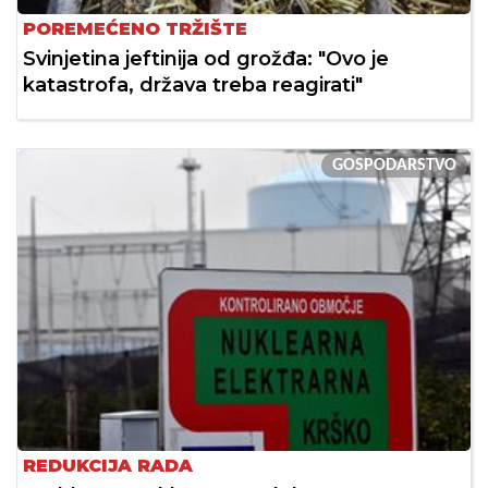
POREMEĆENO TRŽIŠTE
Svinjetina jeftinija od grožđa: "Ovo je
katastrofa, država treba reagirati"
GOSPODARSTVO
REDUKCIJA RADA