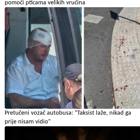
pomoći pticama velikih vrućina
Pretučeni vozač autobusa: "Taksist laže, nikad ga
prije nisam vidio"