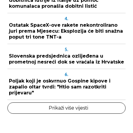
dobitnica lutrije iz Italije uz pomoć
komunalaca pronašla dobitni listić
4.
Ostatak SpaceX-ove rakete nekontrolirano
juri prema Mjesecu: Eksplozija će biti snažna
poput tri tone TNT-a
5.
Slovenska predsjednica ozlijeđena u
prometnoj nesreći dok se vraćala iz Hrvatske
6.
Poljak koji je oskvrnuo Gospine kipove i
zapalio oltar tvrdi: "Htio sam razotkriti
prijevaru"
Prikaži više vijesti