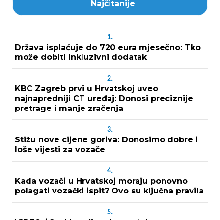
Najčitanije
1.
Država isplaćuje do 720 eura mjesečno: Tko
može dobiti inkluzivni dodatak
2.
KBC Zagreb prvi u Hrvatskoj uveo
najnapredniji CT uređaj: Donosi preciznije
pretrage i manje zračenja
3.
Stižu nove cijene goriva: Donosimo dobre i
loše vijesti za vozače
4.
Kada vozači u Hrvatskoj moraju ponovno
polagati vozački ispit? Ovo su ključna pravila
5.