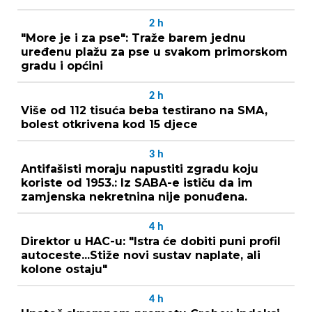
2
h
"More je i za pse": Traže barem jednu
uređenu plažu za pse u svakom primorskom
gradu i općini
2
h
Više od 112 tisuća beba testirano na SMA,
bolest otkrivena kod 15 djece
3
h
Antifašisti moraju napustiti zgradu koju
koriste od 1953.: Iz SABA-e ističu da im
zamjenska nekretnina nije ponuđena.
4
h
Direktor u HAC-u: "Istra će dobiti puni profil
autoceste...Stiže novi sustav naplate, ali
kolone ostaju"
4
h