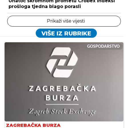
Unatoč skromnom prometu Crobex indeksi
prošloga tjedna blago porasli
Prikaži više vijesti
VIŠE IZ RUBRIKE
GOSPODARSTVO
ZAGREBAČKA BURZA