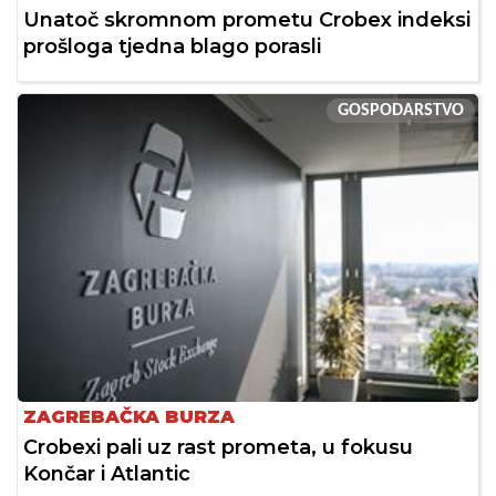
Unatoč skromnom prometu Crobex indeksi
prošloga tjedna blago porasli
GOSPODARSTVO
ZAGREBAČKA BURZA
Crobexi pali uz rast prometa, u fokusu
Končar i Atlantic