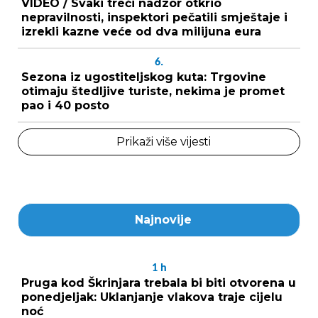
VIDEO / Svaki treći nadzor otkrio
nepravilnosti, inspektori pečatili smještaje i
izrekli kazne veće od dva milijuna eura
6.
Sezona iz ugostiteljskog kuta: Trgovine
otimaju štedljive turiste, nekima je promet
pao i 40 posto
Prikaži više vijesti
Najnovije
1
h
Pruga kod Škrinjara trebala bi biti otvorena u
ponedjeljak: Uklanjanje vlakova traje cijelu
noć