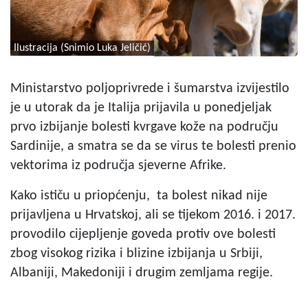
Ilustracija (Snimio Luka Jeličić)
Ministarstvo poljoprivrede i šumarstva izvijestilo
je u utorak da je Italija prijavila u ponedjeljak
prvo izbijanje bolesti kvrgave kože na području
Sardinije, a smatra se da se virus te bolesti prenio
vektorima iz područja sjeverne Afrike.
Kako ističu u priopćenju, ta bolest nikad nije
prijavljena u Hrvatskoj, ali se tijekom 2016. i 2017.
provodilo cijepljenje goveda protiv ove bolesti
zbog visokog rizika i blizine izbijanja u Srbiji,
Albaniji, Makedoniji i drugim zemljama regije.