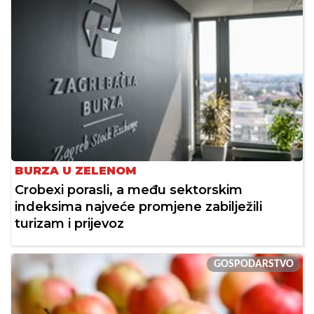
BURZA U ZELENOM
Crobexi porasli, a među sektorskim
indeksima najveće promjene zabilježili
turizam i prijevoz
GOSPODARSTVO