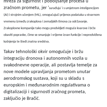
mreža za sigurnost i poboljšanje procesa u
zračnom prometu, jer '
surađuju' i s umjetnom inteligencijom
(AI) i strojnim učenjem (ML), omogućujući prijenos podataka u stvarnom
vremenu između zrakoplova i zemaljskih timova za održavanje.
Zrakoplovne kompanije tako mogu predvidjeti moguće kvarove i brže
obaviti popravke, čime se smanjuje i vrijeme izvan funkcije i nepredviđena
kašnjenja te štedi znatna sredstva.
Takav tehnološki okvir omogućuje i bržu
integraciju dronova i autonomnih vozila u
svakodnevne operacije, ali postavlja temelje za
nove modele upravljanja prometom unutar
aerodromskog sustava, koji su u skladu s
europskim i međunarodnim regulativama o
digitalizaciji i sigurnosti zračnog prometa,
zaključio je Bračić.