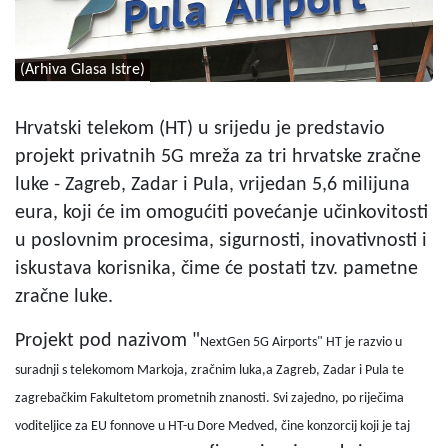
(Arhiva Glasa Istre)
Hrvatski telekom (HT) u srijedu je predstavio
projekt privatnih 5G mreža za tri hrvatske zračne
luke - Zagreb, Zadar i Pula, vrijedan 5,6 milijuna
eura, koji će im omogućiti povećanje učinkovitosti
u poslovnim procesima, sigurnosti, inovativnosti i
iskustava korisnika, čime će postati tzv. pametne
zračne luke.
Projekt pod nazivom "
NextGen 5G Airports" HT je razvio u
suradnji s telekomom Markoja, zračnim luka,a Zagreb, Zadar i Pula te
zagrebačkim Fakultetom prometnih znanosti. Svi zajedno, po riječima
voditeljice za EU fonnove u HT-u Dore Medved, čine konzorcij koji je taj