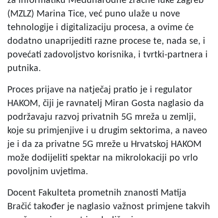
za informatiku Međunarodne zračne luke Zagreb
(MZLZ) Marina Tice, već puno ulaže u nove
tehnologije i digitalizaciju procesa, a ovime će
dodatno unaprijediti razne procese te, nada se, i
povećati zadovoljstvo korisnika, i tvrtki-partnera i
putnika.
Proces prijave na natječaj pratio je i regulator
HAKOM, čiji je ravnatelj Miran Gosta naglasio da
podržavaju razvoj privatnih 5G mreža u zemlji,
koje su primjenjive i u drugim sektorima, a naveo
je i da za privatne 5G mreže u Hrvatskoj HAKOM
može dodijeliti spektar na mikrolokaciji po vrlo
povoljnim uvjetima.
Docent Fakulteta prometnih znanosti Matija
Bračić također je naglasio važnost primjene takvih