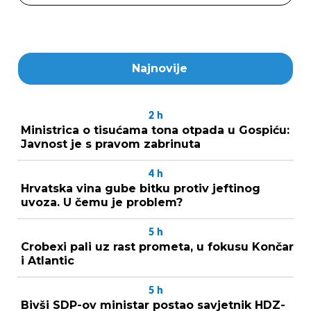
Najnovije
2
h
Ministrica o tisućama tona otpada u Gospiću:
Javnost je s pravom zabrinuta
4
h
Hrvatska vina gube bitku protiv jeftinog
uvoza. U čemu je problem?
5
h
Crobexi pali uz rast prometa, u fokusu Končar
i Atlantic
5
h
Bivši SDP-ov ministar postao savjetnik HDZ-