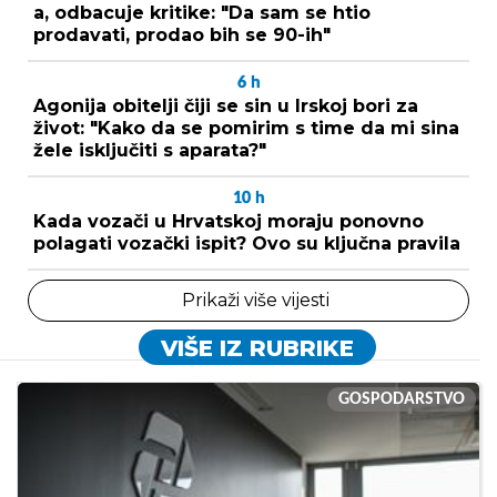
a, odbacuje kritike: "Da sam se htio
prodavati, prodao bih se 90-ih"
6
h
Agonija obitelji čiji se sin u Irskoj bori za
život: "Kako da se pomirim s time da mi sina
žele isključiti s aparata?"
10
h
Kada vozači u Hrvatskoj moraju ponovno
polagati vozački ispit? Ovo su ključna pravila
Prikaži više vijesti
VIŠE IZ RUBRIKE
GOSPODARSTVO