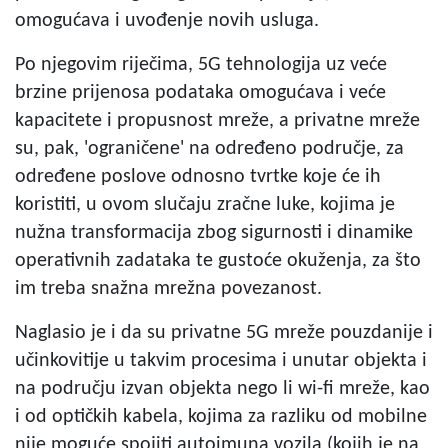
omogućava i uvođenje novih usluga.
Po njegovim riječima, 5G tehnologija uz veće
brzine prijenosa podataka omogućava i veće
kapacitete i propusnost mreže, a privatne mreže
su, pak, 'ograničene' na određeno područje, za
određene poslove odnosno tvrtke koje će ih
koristiti, u ovom slučaju zračne luke, kojima je
nužna transformacija zbog sigurnosti i dinamike
operativnih zadataka te gustoće okuženja, za što
im treba snažna mrežna povezanost.
Naglasio je i da su privatne 5G mreže pouzdanije i
učinkovitije u takvim procesima i unutar objekta i
na području izvan objekta nego li wi-fi mreže, kao
i od optičkih kabela, kojima za razliku od mobilne
nije moguće spojiti autoimuna vozila (kojih je na