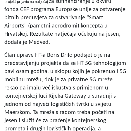
za sufinanciranje u okviru
projekt prijavio na natječaj
fonda CEF programa Europske unije za ostvarenje
bitnih preduvjeta za ostvarivanje "Smart
Airports" (pametni aerodromi) koncepta u
Hrvatskoj. Rezultate natječaja očekuju na jesen,
dodala je Medved.
Član uprave HT-a Boris Drilo podsjetio je na
predstavljanju projekta da se HT 5G tehnologijom
bavi osam godina, u sklopu kojih je pokrenuo i 5G
mobilnu mrežu, dok je za privatne 5G mreže
rekao da imaju već iskustva s primjenom u
kontejnerskoj luci Rijeka Gateway u suradnji s
jednom od najveći logističkih tvrtki u svijetu
Maerskom. Ta mreža s radom treba početi na
jesen i služit će za praćenje kontejnerskog
prometa i drugih logističkih operacija, a