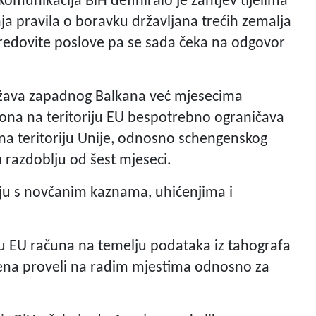
komunikacija BiH definiralo je zahtjev tijelima
a pravila o boravku državljana trećih zemalja
e redovite poslove pa se sada čeka na odgovor
 država zapadnog Balkana već mjesecima
ona na teritoriju EU bespotrebno ograničava
ji na teritoriju Unije, odnosno schengenskog
 razdoblju od šest mjeseci.
aju s novčanim kaznama, uhićenjima i
ju EU računa na temelju podataka iz tahografa
emena proveli na radim mjestima odnosno za