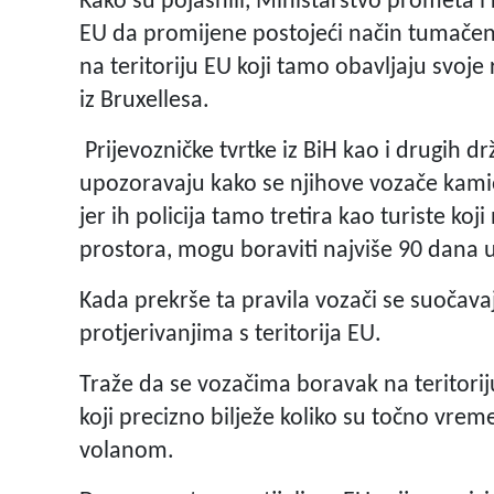
Kako su pojasnili, Ministarstvo prometa i 
EU da promijene postojeći način tumačenj
na teritoriju EU koji tamo obavljaju svoj
iz Bruxellesa.
Prijevozničke tvrtke iz BiH kao i drugih
upozoravaju kako se njihove vozače kami
jer ih policija tamo tretira kao turiste ko
prostora, mogu boraviti najviše 90 dana u
Kada prekrše ta pravila vozači se suočav
protjerivanjima s teritorija EU.
Traže da se vozačima boravak na teritori
koji precizno bilježe koliko su točno vr
volanom.