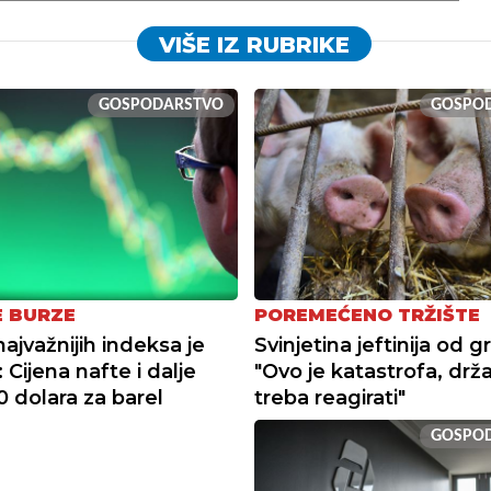
VIŠE IZ RUBRIKE
GOSPODARSTVO
GOSPO
E BURZE
POREMEĆENO TRŽIŠTE
ajvažnijih indeksa je
Svinjetina jeftinija od g
: Cijena nafte i dalje
"Ovo je katastrofa, drž
0 dolara za barel
treba reagirati"
GOSPO