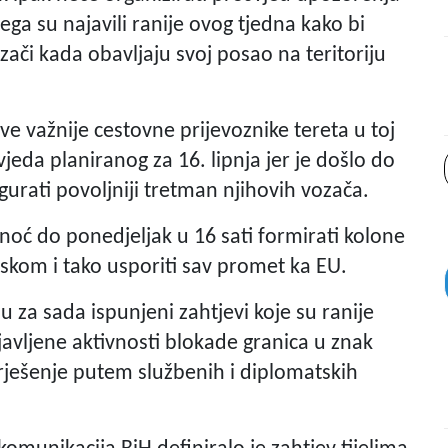
ga su najavili ranije ovog tjedna kako bi
zači kada obavljaju svoj posao na teritoriju
 sve važnije cestovne prijevoznike tereta u toj
vjeda planiranog za 16. lipnja jer je došlo do
gurati povoljniji tretman njihovih vozača.
onoć do ponedjeljak u 16 sati formirati kolone
skom i tako usporiti sav promet ka EU.
 za sada ispunjeni zahtjevi koje su ranije
javljene aktivnosti blokade granica u znak
 rješenje putem službenih i diplomatskih