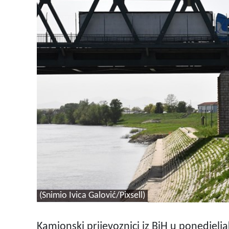
(Snimio Ivica Galović/Pixsell)
Kamionski prijevoznici iz BiH u ponedjelj