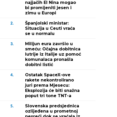
najjačih El Nina mogao
bi promijeniti jesen i
zimu u Europi
Španjolski ministar:
2.
Situacija u Ceuti vraća
se u normalu
Milijun eura završio u
3.
smeću: Očajna dobitnica
lutrije iz Italije uz pomoć
komunalaca pronašla
dobitni listić
Ostatak SpaceX-ove
4.
rakete nekontrolirano
juri prema Mjesecu:
Eksplozija će biti snažna
poput tri tone TNT-a
Slovenska predsjednica
5.
ozlijeđena u prometnoj
nesreći dok se vraćala iz