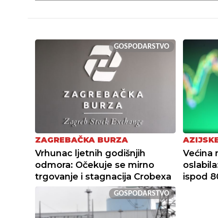
GOSPODARSTVO
ZAGREBAČKA BURZA
AZIJSK
Vrhunac ljetnih godišnjih
Većina n
odmora: Očekuje se mirno
oslabila
trgovanje i stagnacija Crobexa
ispod 8
GOSPODARSTVO