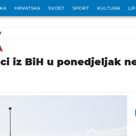
IKA
HRVATSKA
SVIJET
SPORT
KULTURA
LI
M
A
i iz BiH u ponedjeljak ne