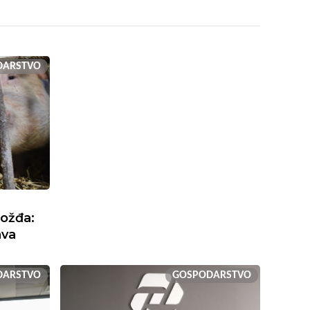
DARSTVO
rožđa:
ava
DARSTVO
GOSPODARSTVO