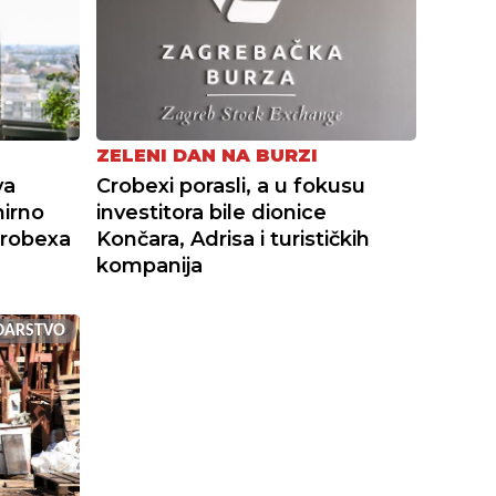
ZELENI DAN NA BURZI
va
Crobexi porasli, a u fokusu
mirno
investitora bile dionice
Crobexa
Končara, Adrisa i turističkih
kompanija
DARSTVO