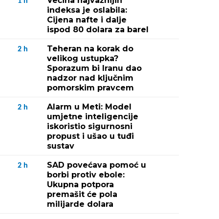
Većina najvažnijih
1
h
indeksa je oslabila:
Cijena nafte i dalje
ispod 80 dolara za barel
Teheran na korak do
2
h
velikog ustupka?
Sporazum bi Iranu dao
nadzor nad ključnim
pomorskim pravcem
Alarm u Meti: Model
2
h
umjetne inteligencije
iskoristio sigurnosni
propust i ušao u tuđi
sustav
SAD povećava pomoć u
2
h
borbi protiv ebole:
Ukupna potpora
premašit će pola
milijarde dolara