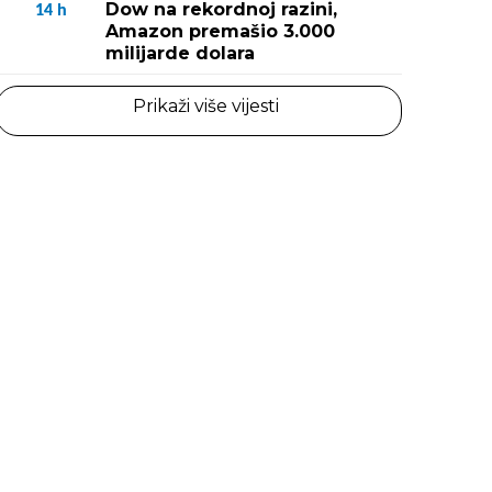
Dow na rekordnoj razini,
14
h
Amazon premašio 3.000
milijarde dolara
Prikaži više vijesti