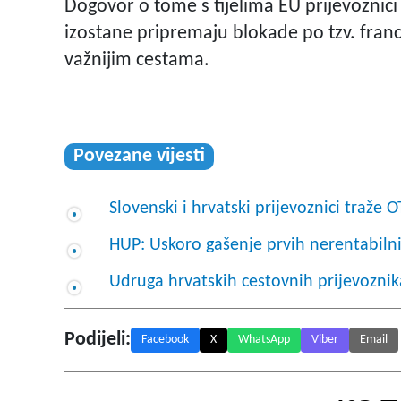
Dogovor o tome s tijelima EU prijevoznici 
izostane pripremaju blokade po tzv. fr
važnijim cestama.
Povezane vijesti
Slovenski i hrvatski prijevoznici tra
HUP: Uskoro gašenje prvih nerentabilni
Udruga hrvatskih cestovnih prijevozni
Podijeli:
Facebook
X
WhatsApp
Viber
Email