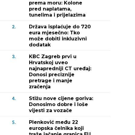
prema moru: Kolone
pred naplatama,
tunelima i prijelazima
Država isplaćuje do 720
2.
eura mjesečno: Tko
može dobiti inkluzivni
dodatak
KBC Zagreb prvi u
3.
Hrvatskoj uveo
najnapredniji CT uređaj:
Donosi preciznije
pretrage i manje
zračenja
Stižu nove cijene goriva:
4.
Donosimo dobre i loše
vijesti za vozače
Plenković među 22
5.
europska čelnika koji
traže jačanje granica EU