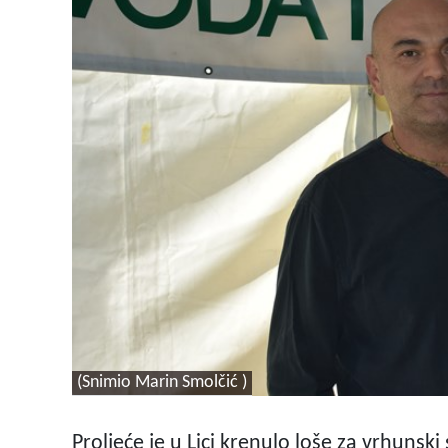
(Snimio Marin Smolčić )
Proljeće je u Lici krenulo loše za vrhunski 