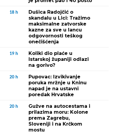
je promet pao i 40 posto
Dušica Radojčić o
18
h
skandalu u Lici: Tražimo
maksimalne zatvorske
kazne za sve u lancu
odgovornosti teškog
onečišćenja
Koliki dio plaće u
19
h
Istarskoj županiji odlazi
na gorivo?
Pupovac: Izvikivanje
20
h
poruka mržnje u Kninu
napad je na ustavni
poredak Hrvatske
Gužve na autocestama i
20
h
prilazima moru: Kolone
prema Zagrebu,
Sloveniji i na Krčkom
mostu