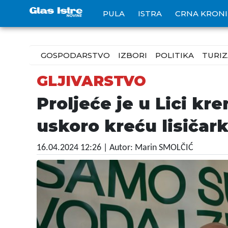
PULA
ISTRA
CRNA KRON
GOSPODARSTVO
IZBORI
POLITIKA
TURI
GLJIVARSTVO
Proljeće je u Lici kr
uskoro kreću lisičark
16.04.2024 12:26
| Autor: Marin SMOLČIĆ