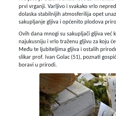
prvi vrganji. Varljivo i svakako vrlo nepr
dolaska stabilnijih atmosferilija opet unaza
sakupljanje gljiva i općenito plodova prir
Ovih dana mnogi su sakupljači gljiva već 
najukusniju i vrlo traženu gljivu za koju
Među te ljubiteljima gljiva i ostalih prir
slikar prof. Ivan Golac (51), poznati gospić
boravi u prirodi.