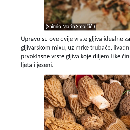
(Snimio Marin Smolčić )
Upravo su ove dvije vrste gljiva idealne z
gljivarskom mixu, uz mrke trubače, livadn
prvoklasne vrste gljiva koje diljem Like či
ljeta i jeseni.