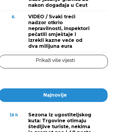
nakon događaja u Ceut
VIDEO / Svaki treći
6.
nadzor otkrio
nepravilnosti, inspektori
pečatili smještaje i
izrekli kazne veće od
dva milijuna eura
Prikaži više vijesti
Najnovije
Sezona iz ugostiteljskog
16
h
kuta: Trgovine otimaju
štedljive turiste, nekima