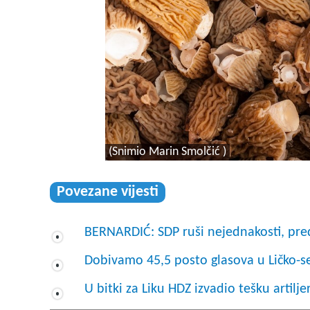
(Snimio Marin Smolčić )
Povezane vijesti
BERNARDIĆ: SDP ruši nejednakosti, pre
Dobivamo 45,5 posto glasova u Ličko-sen
U bitki za Liku HDZ izvadio tešku artilj