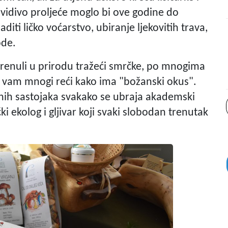
edvidivo proljeće moglo bi ove godine do
diti ličko voćarstvo, ubiranje ljekovitih trava,
ode.
krenuli u prirodu tražeći smrčke, po mnogima
 će vam mnogi reći kako ima "božanski okus".
odnih sastojaka svakako se ubraja akademski
ki ekolog i gljivar koji svaki slobodan trenutak