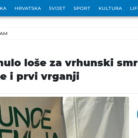
IKA
HRVATSKA
SVIJET
SPORT
KULTURA
LI
ZAM
enulo loše za vrhunski smr
e i prvi vrganji