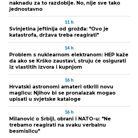
naknadu za to razdoblje. No, nije sve tako
jednostavno
11
h
Svinjetina jeftinija od grožđa: "Ovo je
katastrofa, država treba reagirati"
14
h
Problem s nuklearnom elektranom: HEP kaže
da ako se Krško zaustavi, struju će osigurati
iz vlastitih izvora i kupnjom
16
h
Hrvatski astronomi amateri otkrili novu
maglicu: Njihov bi se pronalazak mogao
upisati u svjetske kataloge
16
h
Milanović o Srbiji, obrani i NATO-u: "Ne
trebamo reagirati na svaku verbalnu
besmislicu"