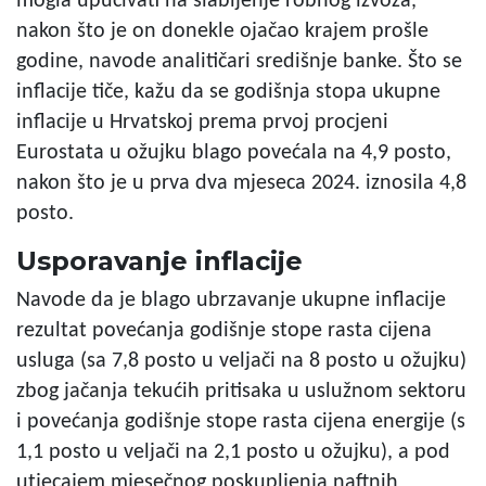
mogla upućivati na slabljenje robnog izvoza,
nakon što je on donekle ojačao krajem prošle
godine, navode analitičari središnje banke. Što se
inflacije tiče, kažu da se godišnja stopa ukupne
inflacije u Hrvatskoj prema prvoj procjeni
Eurostata u ožujku blago povećala na 4,9 posto,
nakon što je u prva dva mjeseca 2024. iznosila 4,8
posto.
Usporavanje inflacije
Navode da je blago ubrzavanje ukupne inflacije
rezultat povećanja godišnje stope rasta cijena
usluga (sa 7,8 posto u veljači na 8 posto u ožujku)
zbog jačanja tekućih pritisaka u uslužnom sektoru
i povećanja godišnje stope rasta cijena energije (s
1,1 posto u veljači na 2,1 posto u ožujku), a pod
utjecajem mjesečnog poskupljenja naftnih