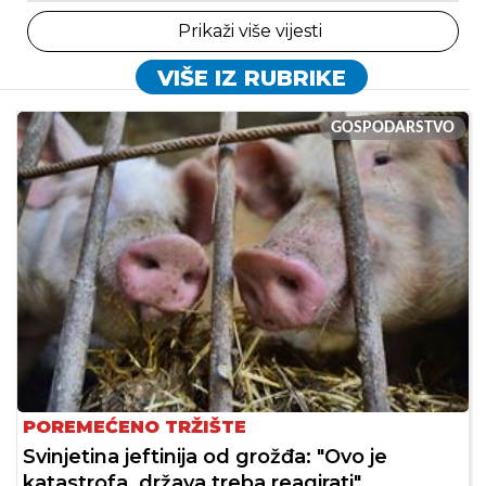
Prikaži više vijesti
VIŠE IZ RUBRIKE
GOSPODARSTVO
POREMEĆENO TRŽIŠTE
Svinjetina jeftinija od grožđa: "Ovo je
katastrofa, država treba reagirati"