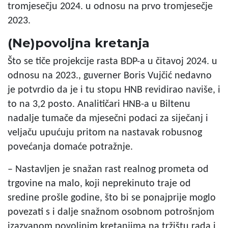
tromjesečju 2024. u odnosu na prvo tromjesečje
2023.
(Ne)povoljna kretanja
Što se tiče projekcije rasta BDP-a u čitavoj 2024. u
odnosu na 2023., guverner Boris Vujčić nedavno
je potvrdio da je i tu stopu HNB revidirao naviše, i
to na 3,2 posto. Analitičari HNB-a u Biltenu
nadalje tumače da mjesečni podaci za siječanj i
veljaču upućuju pritom na nastavak robusnog
povećanja domaće potražnje.
– Nastavljen je snažan rast realnog prometa od
trgovine na malo, koji neprekinuto traje od
sredine prošle godine, što bi se ponajprije moglo
povezati s i dalje snažnom osobnom potrošnjom
izazvanom povoljnim kretanjima na tržištu rada i