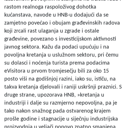
rastom realnoga raspoloživog dohotka
kućanstava, navode u HNB-u dodajući da se
zamjetno povećao i obujam građevinskih radova
koji zrcali rast ulaganja u zgrade i ostale
građevine, povezano s investicijskom aktivnosti
javnog sektora. Kažu da podaci upućuju i na
povoljna kretanja u uslužnom sektoru, pri čemu
su dolasci i noćenja turista prema podacima
eVisitora u prvom tromjesečju bili za oko 15
posto viši na godišnjoj razini, iako su, ističu, na
takva kretanja djelovali i raniji uskršnji praznici. S
druge strane, upozorava HNB, »kretanja u
industriji i dalje su razmjerno nepovoljna, pa je
tako nakon snažnog pada ostvarenog krajem
prošle godine i stagnacije u siječnju industrijska
proizvodnja u veljači ponovo znatno smanjena,