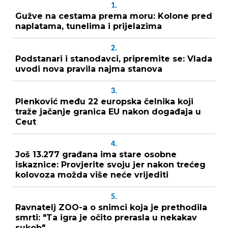
1.
Gužve na cestama prema moru: Kolone pred
naplatama, tunelima i prijelazima
2.
Podstanari i stanodavci, pripremite se: Vlada
uvodi nova pravila najma stanova
3.
Plenković među 22 europska čelnika koji
traže jačanje granica EU nakon događaja u
Ceut
4.
Još 13.277 građana ima stare osobne
iskaznice: Provjerite svoju jer nakon trećeg
kolovoza možda više neće vrijediti
5.
Ravnatelj ZOO-a o snimci koja je prethodila
smrti: "Ta igra je očito prerasla u nekakav
sukob"