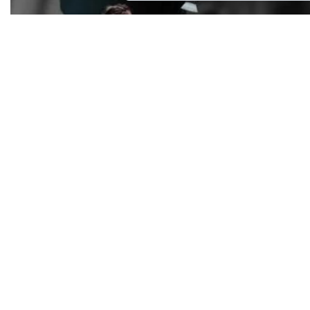
Nova predstava u sastavu programa Kazališta
Ulysses: "Zakopana čuda" Monike Herceg