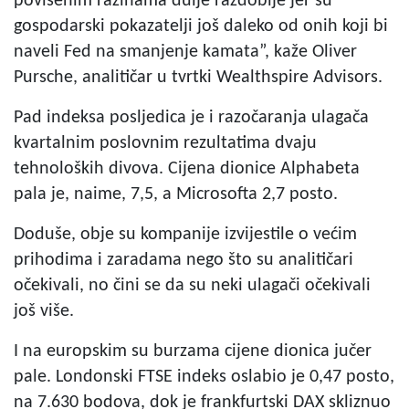
povišenim razinama dulje razdoblje jer su
gospodarski pokazatelji još daleko od onih koji bi
naveli Fed na smanjenje kamata”, kaže Oliver
Pursche, analitičar u tvrtki Wealthspire Advisors.
Pad indeksa posljedica je i razočaranja ulagača
kvartalnim poslovnim rezultatima dvaju
tehnoloških divova. Cijena dionice Alphabeta
pala je, naime, 7,5, a Microsofta 2,7 posto.
Doduše, obje su kompanije izvijestile o većim
prihodima i zaradama nego što su analitičari
očekivali, no čini se da su neki ulagači očekivali
još više.
I na europskim su burzama cijene dionica jučer
pale. Londonski FTSE indeks oslabio je 0,47 posto,
na 7.630 bodova, dok je frankfurtski DAX skliznuo