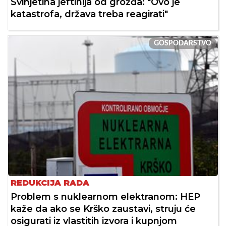
Svinjetina jeftinija od grožđa: "Ovo je
katastrofa, država treba reagirati"
GOSPODARSTVO
REDUKCIJA RADA
Problem s nuklearnom elektranom: HEP
kaže da ako se Krško zaustavi, struju će
osigurati iz vlastitih izvora i kupnjom