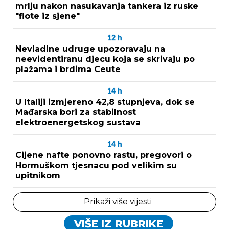
mrlju nakon nasukavanja tankera iz ruske
"flote iz sjene"
12
h
Nevladine udruge upozoravaju na
neevidentiranu djecu koja se skrivaju po
plažama i brdima Ceute
14
h
U Italiji izmjereno 42,8 stupnjeva, dok se
Mađarska bori za stabilnost
elektroenergetskog sustava
14
h
Cijene nafte ponovno rastu, pregovori o
Hormuškom tjesnacu pod velikim su
upitnikom
Prikaži više vijesti
VIŠE IZ RUBRIKE