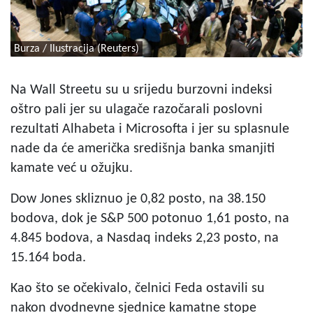
Burza / Ilustracija (Reuters)
Na Wall Streetu su u srijedu burzovni indeksi
oštro pali jer su ulagače razočarali poslovni
rezultati Alhabeta i Microsofta i jer su splasnule
nade da će američka središnja banka smanjiti
kamate već u ožujku.
Dow Jones skliznuo je 0,82 posto, na 38.150
bodova, dok je S&P 500 potonuo 1,61 posto, na
4.845 bodova, a Nasdaq indeks 2,23 posto, na
15.164 boda.
Kao što se očekivalo, čelnici Feda ostavili su
nakon dvodnevne sjednice kamatne stope