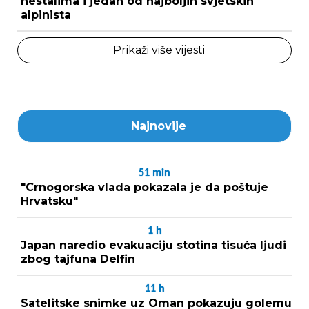
nestalima i jedan od najboljih svjetskih
alpinista
Prikaži više vijesti
Najnovije
51
min
"Crnogorska vlada pokazala je da poštuje
Hrvatsku"
1
h
Japan naredio evakuaciju stotina tisuća ljudi
zbog tajfuna Delfin
11
h
Satelitske snimke uz Oman pokazuju golemu