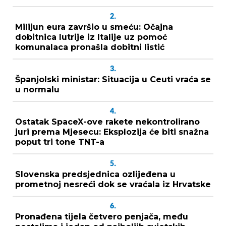
2.
Milijun eura završio u smeću: Očajna
dobitnica lutrije iz Italije uz pomoć
komunalaca pronašla dobitni listić
3.
Španjolski ministar: Situacija u Ceuti vraća se
u normalu
4.
Ostatak SpaceX-ove rakete nekontrolirano
juri prema Mjesecu: Eksplozija će biti snažna
poput tri tone TNT-a
5.
Slovenska predsjednica ozlijeđena u
prometnoj nesreći dok se vraćala iz Hrvatske
6.
Pronađena tijela četvero penjača, među