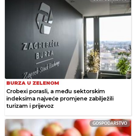
BURZA U ZELENOM
Crobexi porasli, a među sektorskim
indeksima najveće promjene zabilježili
turizam i prijevoz
GOSPODARSTVO