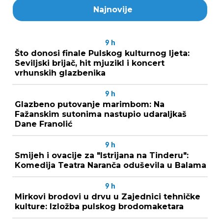
Najnovije
9
h
Što donosi finale Pulskog kulturnog ljeta:
Seviljski brijač, hit mjuzikl i koncert
vrhunskih glazbenika
9
h
Glazbeno putovanje marimbom: Na
Fažanskim sutonima nastupio udaraljkaš
Dane Franolić
9
h
Smijeh i ovacije za "Istrijana na Tinderu":
Komedija Teatra Naranča oduševila u Balama
9
h
Mirkovi brodovi u drvu u Zajednici tehničke
kulture: Izložba pulskog brodomaketara