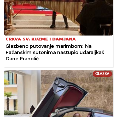
CRKVA SV. KUZME I DAMJANA
Glazbeno putovanje marimbom: Na
Fažanskim sutonima nastupio udaraljkaš
Dane Franolić
GLAZBA