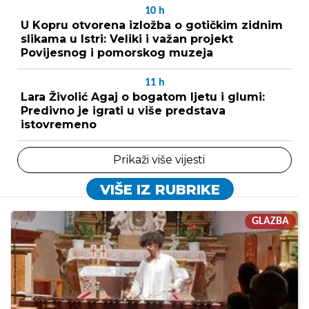
10
h
U Kopru otvorena izložba o gotičkim zidnim
slikama u Istri: Veliki i važan projekt
Povijesnog i pomorskog muzeja
11
h
Lara Živolić Agaj o bogatom ljetu i glumi:
Predivno je igrati u više predstava
istovremeno
Prikaži više vijesti
VIŠE IZ RUBRIKE
GLAZBA