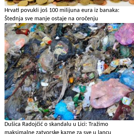
Hrvati povukli još 100 milijuna eura iz banaka:
Štednja sve manje ostaje na oročenju
Dušica Radojčić o skandalu u Lici: Tražimo
maksimalne zatvorske kazne za sve u lancu