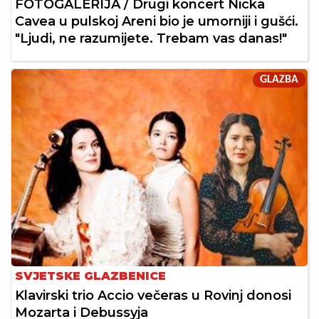
FOTOGALERIJA / Drugi koncert Nicka
Cavea u pulskoj Areni bio je umorniji i gušći.
"Ljudi, ne razumijete. Trebam vas danas!"
GLAZBA
SVJETSKE GLAZBENICE
Klavirski trio Accio večeras u Rovinj donosi
Mozarta i Debussyja