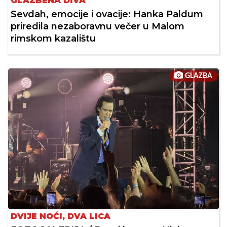
GLAZBENA DIVA
Sevdah, emocije i ovacije: Hanka Paldum
priredila nezaboravnu večer u Malom
rimskom kazalištu
GLAZBA
DVIJE NOĆI, DVA LICA