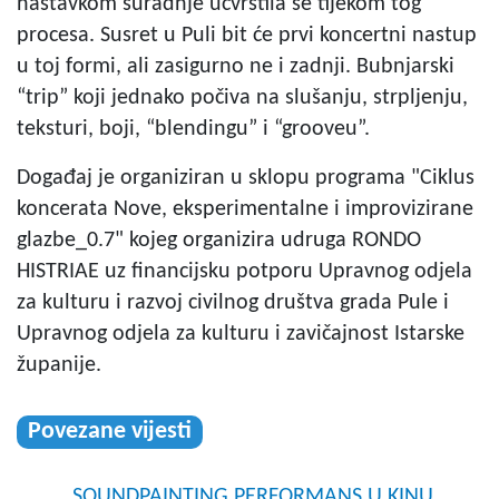
nastavkom suradnje učvrstila se tijekom tog
procesa. Susret u Puli bit će prvi koncertni nastup
u toj formi, ali zasigurno ne i zadnji. Bubnjarski
“trip” koji jednako počiva na slušanju, strpljenju,
teksturi, boji, “blendingu” i “grooveu”.
Događaj je organiziran u sklopu programa "Ciklus
koncerata Nove, eksperimentalne i improvizirane
glazbe_0.7" kojeg organizira udruga RONDO
HISTRIAE uz financijsku potporu Upravnog odjela
za kulturu i razvoj civilnog društva grada Pule i
Upravnog odjela za kulturu i zavičajnost Istarske
županije.
Povezane vijesti
SOUNDPAINTING PERFORMANS U KINU