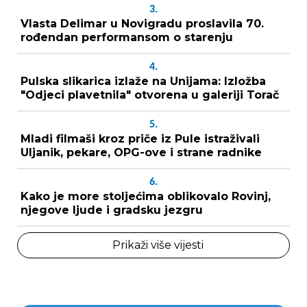
3.
Vlasta Delimar u Novigradu proslavila 70.
rođendan performansom o starenju
4.
Pulska slikarica izlaže na Unijama: Izložba
"Odjeci plavetnila" otvorena u galeriji Torač
5.
Mladi filmaši kroz priče iz Pule istraživali
Uljanik, pekare, OPG-ove i strane radnike
6.
Kako je more stoljećima oblikovalo Rovinj,
njegove ljude i gradsku jezgru
Prikaži više vijesti