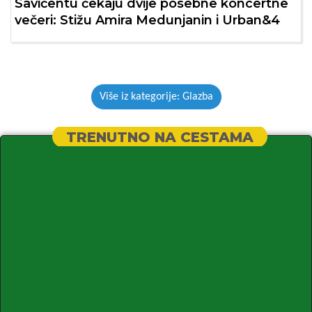
Savičentu čekaju dvije posebne koncertne
večeri: Stižu Amira Medunjanin i Urban&4
Više iz kategorije: Glazba
TRENUTNO NA CESTAMA