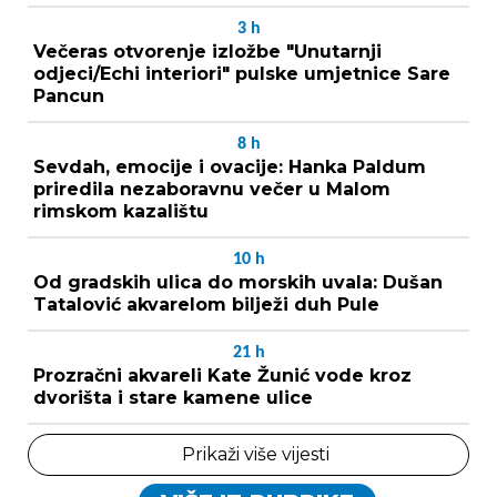
3
h
Večeras otvorenje izložbe "Unutarnji
odjeci/Echi interiori" pulske umjetnice Sare
Pancun
8
h
Sevdah, emocije i ovacije: Hanka Paldum
priredila nezaboravnu večer u Malom
rimskom kazalištu
10
h
Od gradskih ulica do morskih uvala: Dušan
Tatalović akvarelom bilježi duh Pule
21
h
Prozračni akvareli Kate Žunić vode kroz
dvorišta i stare kamene ulice
Prikaži više vijesti