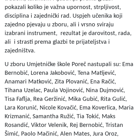
pokazali koliko je važna upornost, strpljivost,
disciplina i zajednički rad. Uspjeh učenika koji
zajedno pjevaju u zboru, ali i vrsno sviraju
izabrani instrument, rezultat je darovitost, rada,
ali i strasti prema glazbi te prijateljstva i
zajedništva.
U zboru Umjetničke škole Poreč nastupali su: Ema
Bernobić, Lorena Jakobović, Tena Matijević,
Anamari Matković, Zita Plovanić, Ena Račić,
Tihana Uzelac, Paula Vojinović, Nina Dujmović,
Tisa Faflja, Rea Geržinić, Mika Gubić, Rita Gulić,
Lara Korunić, Nicole Kovačić, Ema Koverlica, Maria
Krizmanić, Samantha Ružić, Tia Tokić, Maks
Rosandić, Viktor Velenik, Rej Bernobić, Tristan
Šimić, Paolo Mačinić, Alen Mates, Jura Oroz,