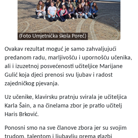
(Foto Umjetnička škola Poreč)
Ovakav rezultat moguć je samo zahvaljujući
predanom radu, marljivošću i upornošću učenika,
ali i izuzetnoj posvećenosti učiteljice Marijane
Gulić koja djeci prenosi svu ljubav i radost
zajedničkog pjevanja.
Uz učenike, klavirsku pratnju svirala je učiteljica
Karla Šain, a na činelama zbor je pratio učitelj
Haris Brković.
Ponosni smo na sve članove zbora jer su svojim
trudom, talentom i ljubavlju prema glazbi