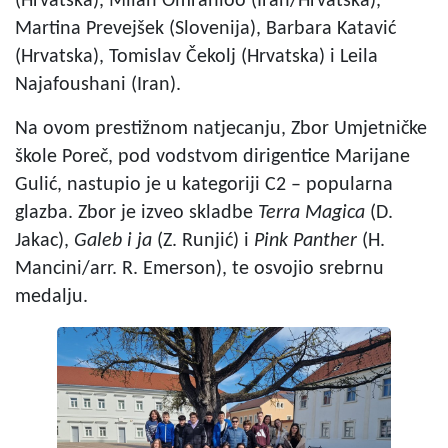
(Hrvatska), Milan Omranloo (Iran/Hrvatska),
Martina Prevejšek (Slovenija), Barbara Katavić
(Hrvatska), Tomislav Čekolj (Hrvatska) i Leila
Najafoushani (Iran).
Na ovom prestižnom natjecanju, Zbor Umjetničke
škole Poreč, pod vodstvom dirigentice Marijane
Gulić, nastupio je u kategoriji C2 – popularna
glazba. Zbor je izveo skladbe
Terra Magica
(D.
Jakac),
Galeb i ja
(Z. Runjić) i
Pink Panther
(H.
Mancini/arr. R. Emerson), te osvojio srebrnu
medalju.