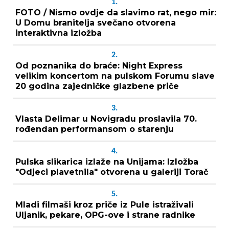
1.
FOTO / Nismo ovdje da slavimo rat, nego mir:
U Domu branitelja svečano otvorena
interaktivna izložba
2.
Od poznanika do braće: Night Express
velikim koncertom na pulskom Forumu slave
20 godina zajedničke glazbene priče
3.
Vlasta Delimar u Novigradu proslavila 70.
rođendan performansom o starenju
4.
Pulska slikarica izlaže na Unijama: Izložba
"Odjeci plavetnila" otvorena u galeriji Torač
5.
Mladi filmaši kroz priče iz Pule istraživali
Uljanik, pekare, OPG-ove i strane radnike