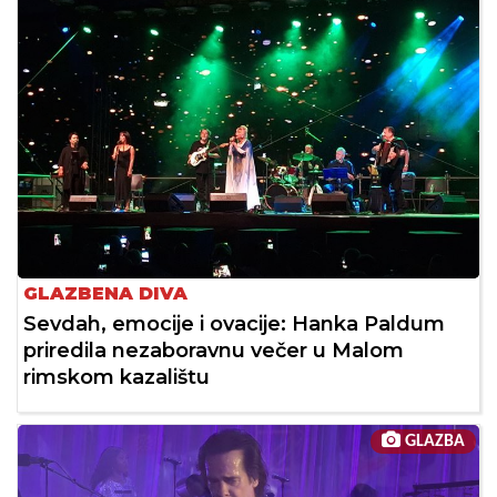
GLAZBENA DIVA
Sevdah, emocije i ovacije: Hanka Paldum
priredila nezaboravnu večer u Malom
rimskom kazalištu
GLAZBA