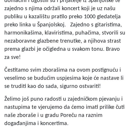
domaćini i ugostili su i prijatelje iz Španjolske te
zajedno s njima održali koncert koji je uz našu
publiku u kazalištu pratilo preko 1000 gledatelja
preko linka u Španjolskoj. Zajedno s gitaristima,
harmonikašima, klaviristima, puhačima, stvorili su
nezaboravne glazbene trenutke, a njihova strast
prema glazbi je očigledna u svakom tonu. Bravo
za sve!
Čestitamo svim zborašima na ovom postignuću i
veselimo se budućim uspjesima koje će nastave li
se truditi kao do sada, sigurno ostvariti!
Želimo još puno radosti u zajedničkom pjevanju i
nastupima te vjerujemo da ćemo imati prilike čuti
naše zboraše i u gradu Poreču na raznim
događanjima i koncertima.