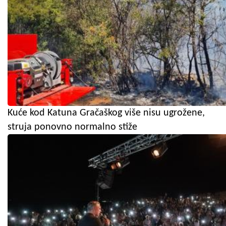
Kuće kod Katuna Gračaškog više nisu ugrožene,
struja ponovno normalno stiže