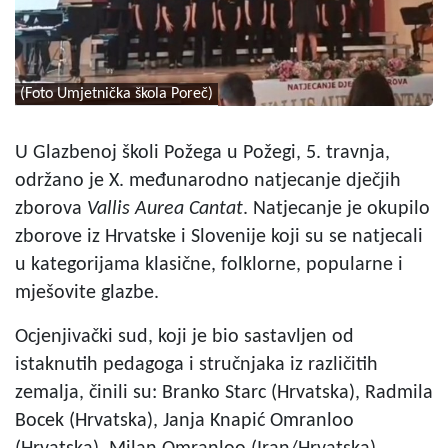
(Foto Umjetnička škola Poreč)
U Glazbenoj školi Požega u Požegi, 5. travnja,
održano je X. međunarodno natjecanje dječjih
zborova
Vallis Aurea Cantat
. Natjecanje je okupilo
zborove iz Hrvatske i Slovenije koji su se natjecali
u kategorijama klasične, folklorne, popularne i
mješovite glazbe.
Ocjenjivački sud, koji je bio sastavljen od
istaknutih pedagoga i stručnjaka iz različitih
zemalja, činili su: Branko Starc (Hrvatska), Radmila
Bocek (Hrvatska), Janja Knapić Omranloo