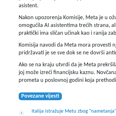
asistent.
Nakon upozorenja Komisije, Meta je u ožu
omogućila AI asistentima trećih strana, ali
praktički ima sličan učinak kao i ranija za
Komisija navodi da Meta mora provesti n
pridržavati je se sve dok se ne dovrši an
Ako se na kraju utvrdi da je Meta prekrši
joj može izreći financijsku kaznu. Novčan
prometa u poslovnoj godini koja prethodi
Povezane vijesti
Italija istražuje Metu zbog "nametanj