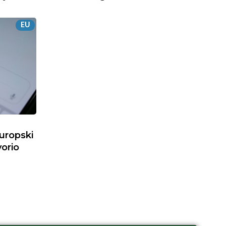
EU
uropski
orio