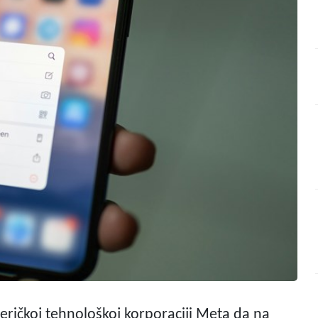
eričkoj tehnološkoj korporaciji Meta da na