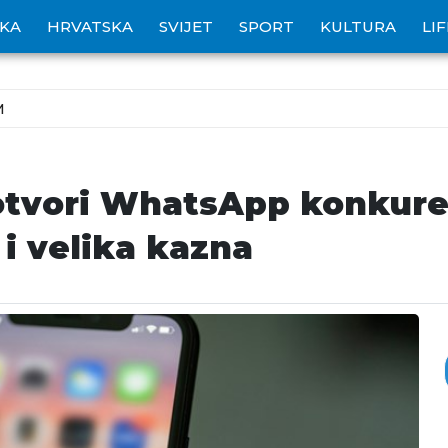
IKA
HRVATSKA
SVIJET
SPORT
KULTURA
LI
M
 otvori WhatsApp konkur
 i velika kazna