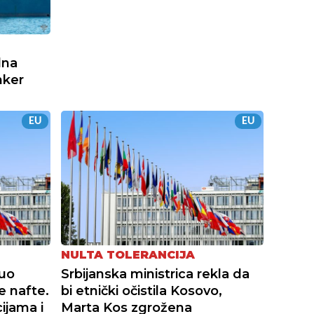
dna
nker
EU
EU
NULTA TOLERANCIJA
uo
Srbijanska ministrica rekla da
e nafte.
bi etnički očistila Kosovo,
ijama i
Marta Kos zgrožena