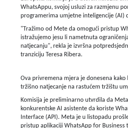
WhatsAppu, svojoj usluzi za razmjenu po
programerima umjetne inteligencije (AI) 
"Tražimo od Mete da omogući pristup Wh
istražujemo jesu li nametnuta ograničenj
natjecanju", rekla je izvršna potpredsjed
tranziciju Teresa Ribera.
Ova privremena mjera je donesena kako bi 
tržišno natjecanje na rastućem tržištu umj
Komisija je preliminarno utvrdila da Meta
konkurentske AI asistente da koriste Wh
Interface (API). Meta je u listopadu prošl
pristup aplikaciji WhatsApp for Business t