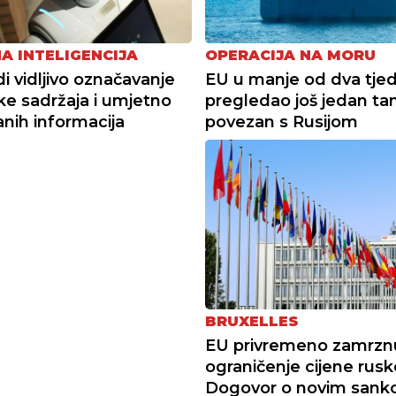
A INTELIGENCIJA
OPERACIJA NA MORU
i vidljivo označavanje
EU u manje od dva tje
e sadržaja i umjetno
pregledao još jedan ta
anih informacija
povezan s Rusijom
BRUXELLES
EU privremeno zamrzn
ograničenje cijene rusk
Dogovor o novim sankc