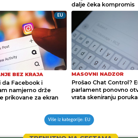
dalje čeka kompromis
EU
MASOVNI NADZOR
NJE BEZ KRAJA
Prošao Chat Control? E
i da Facebook i
parlament ponovno otv
am namjerno drže
vrata skeniranju poruka
ke prikovane za ekran
Više iz kategorije: EU