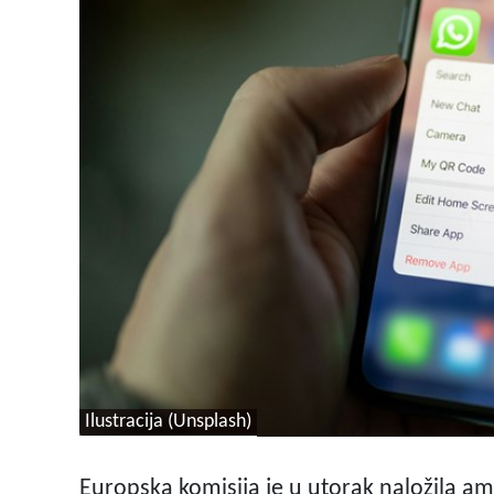
Ilustracija (Unsplash)
Europska komisija je u utorak naložila am