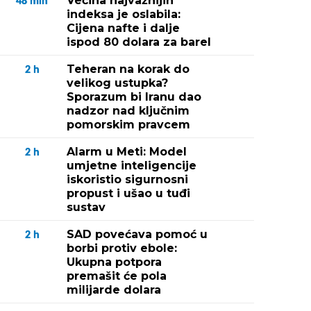
Većina najvažnijih
48
min
indeksa je oslabila:
Cijena nafte i dalje
ispod 80 dolara za barel
Teheran na korak do
2
h
velikog ustupka?
Sporazum bi Iranu dao
nadzor nad ključnim
pomorskim pravcem
Alarm u Meti: Model
2
h
umjetne inteligencije
iskoristio sigurnosni
propust i ušao u tuđi
sustav
SAD povećava pomoć u
2
h
borbi protiv ebole:
Ukupna potpora
premašit će pola
milijarde dolara