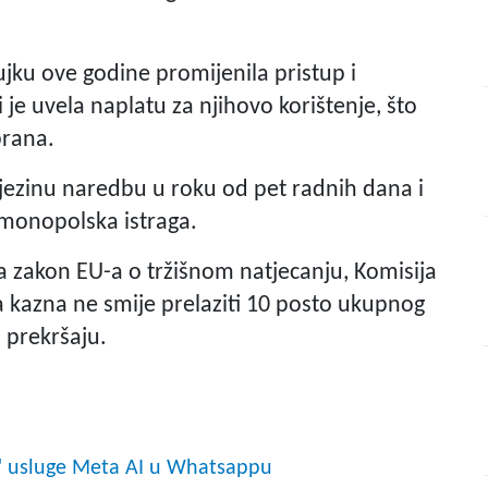
jku ove godine promijenila pristup i
 je uvela naplatu za njihovo korištenje, što
brana.
jezinu naredbu u roku od pet radnih dana i
timonopolska istraga.
la zakon EU-a o tržišnom natjecanju, Komisija
a kazna ne smije prelaziti 10 posto ukupnog
 prekršaju.
a" usluge Meta AI u Whatsappu