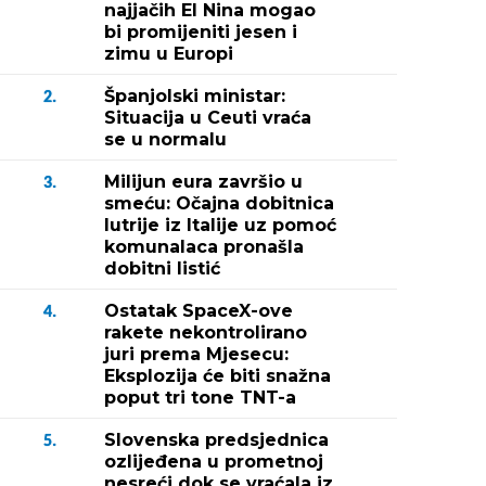
najjačih El Nina mogao
bi promijeniti jesen i
zimu u Europi
Španjolski ministar:
2.
Situacija u Ceuti vraća
se u normalu
Milijun eura završio u
3.
smeću: Očajna dobitnica
lutrije iz Italije uz pomoć
komunalaca pronašla
dobitni listić
Ostatak SpaceX-ove
4.
rakete nekontrolirano
juri prema Mjesecu:
Eksplozija će biti snažna
poput tri tone TNT-a
Slovenska predsjednica
5.
ozlijeđena u prometnoj
nesreći dok se vraćala iz