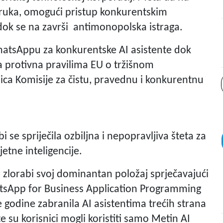
ruka, omogući pristup konkurentskim
dok se na završi antimonopolska istraga.
atsAppu za konkurentske AI asistente dok
a protivna pravilima EU o tržišnom
nica Komisije za čistu, pravednu i konkurentnu
se spriječila ozbiljna i nepopravljiva šteta za
etne inteligencije.
 zlorabi svoj dominantan položaj sprječavajući
atsApp for Business Application Programming
e godine zabranila AI asistentima trećih strana
e su korisnici mogli koristiti samo Metin AI