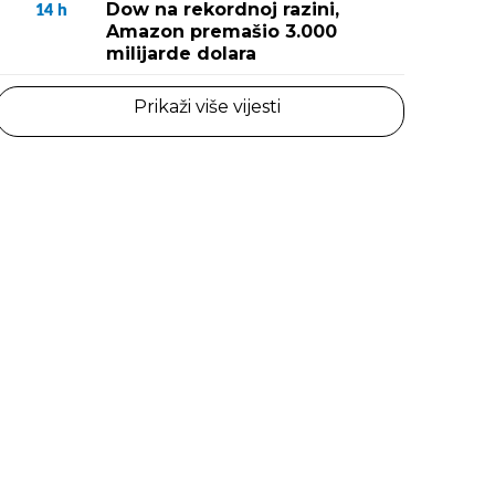
Dow na rekordnoj razini,
14
h
Amazon premašio 3.000
milijarde dolara
Prikaži više vijesti