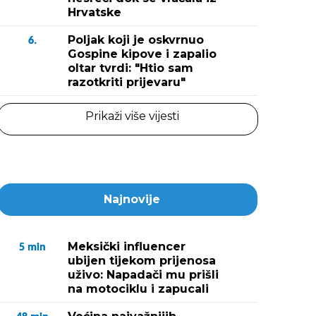
Hrvatske
Poljak koji je oskvrnuo
6.
Gospine kipove i zapalio
oltar tvrdi: "Htio sam
razotkriti prijevaru"
Prikaži više vijesti
Najnovije
Meksički influencer
5
min
ubijen tijekom prijenosa
uživo: Napadači mu prišli
na motociklu i zapucali