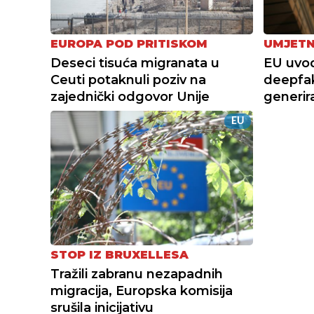
EUROPA POD PRITISKOM
UMJETN
Deseci tisuća migranata u
EU uvod
Ceuti potaknuli poziv na
deepfak
zajednički odgovor Unije
generir
EU
STOP IZ BRUXELLESA
Tražili zabranu nezapadnih
migracija, Europska komisija
srušila inicijativu