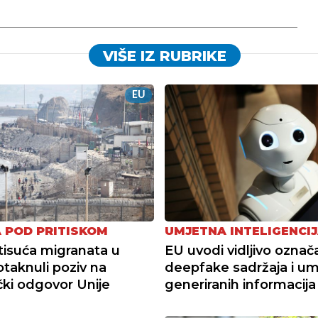
VIŠE IZ RUBRIKE
EU
 POD PRITISKOM
UMJETNA INTELIGENCI
tisuća migranata u
EU uvodi vidljivo označ
otaknuli poziv na
deepfake sadržaja i u
čki odgovor Unije
generiranih informacija