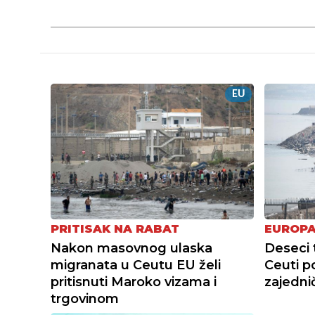
EU
PRITISAK NA RABAT
EUROPA
Nakon masovnog ulaska
Deseci 
migranata u Ceutu EU želi
Ceuti p
pritisnuti Maroko vizama i
zajedni
trgovinom