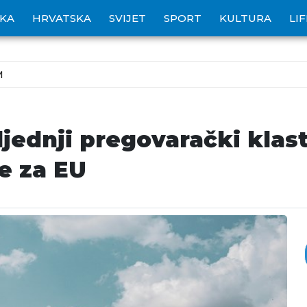
IKA
HRVATSKA
SVIJET
SPORT
KULTURA
LI
M
ljednji pregovarački klast
e za EU