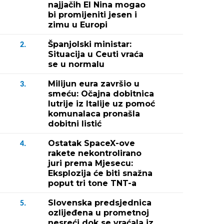
najjačih El Nina mogao
bi promijeniti jesen i
zimu u Europi
Španjolski ministar:
2.
Situacija u Ceuti vraća
se u normalu
Milijun eura završio u
3.
smeću: Očajna dobitnica
lutrije iz Italije uz pomoć
komunalaca pronašla
dobitni listić
Ostatak SpaceX-ove
4.
rakete nekontrolirano
juri prema Mjesecu:
Eksplozija će biti snažna
poput tri tone TNT-a
Slovenska predsjednica
5.
ozlijeđena u prometnoj
nesreći dok se vraćala iz