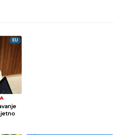
EU
JA
avanje
mjetno