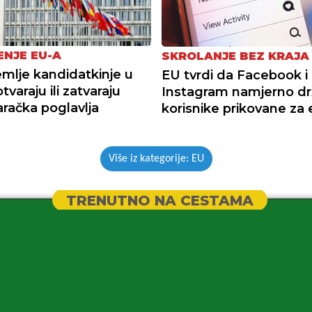
ENJE EU-A
SKROLANJE BEZ KRAJA
zemlje kandidatkinje u
EU tvrdi da Facebook i
tvaraju ili zatvaraju
Instagram namjerno dr
račka poglavlja
korisnike prikovane za 
Više iz kategorije: EU
TRENUTNO NA CESTAMA