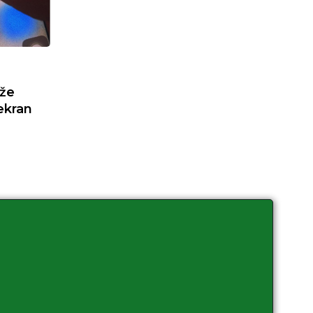
že
ekran