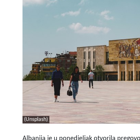
(Unsplash)
Albanija je u ponedjeljak otvorila prego