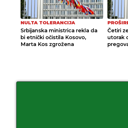
NULTA TOLERANCIJA
PROŠIR
Srbijanska ministrica rekla da
Četiri 
bi etnički očistila Kosovo,
utorak o
Marta Kos zgrožena
pregova