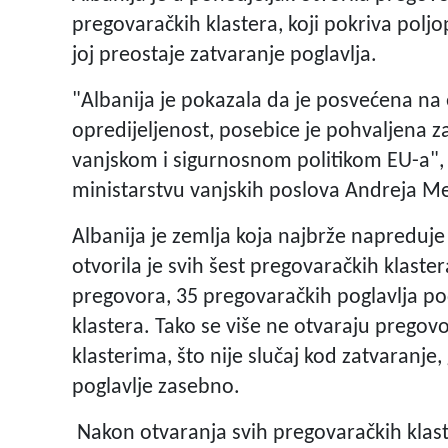
pregovaračkih klastera, koji pokriva poljo
joj preostaje zatvaranje poglavlja.
"Albanija je pokazala da je posvećena na
opredijeljenost, posebice je pohvaljena z
vanjskom i sigurnosnom politikom EU-a", i
ministarstvu vanjskih poslova Andreja M
Albanija je zemlja koja najbrže napreduj
otvorila je svih šest pregovaračkih klast
pregovora, 35 pregovaračkih poglavlja podi
klastera. Tako se više ne otvaraju pregov
klasterima, što nije slučaj kod zatvaranje,
poglavlje zasebno.
Nakon otvaranja svih pregovaračkih klaste