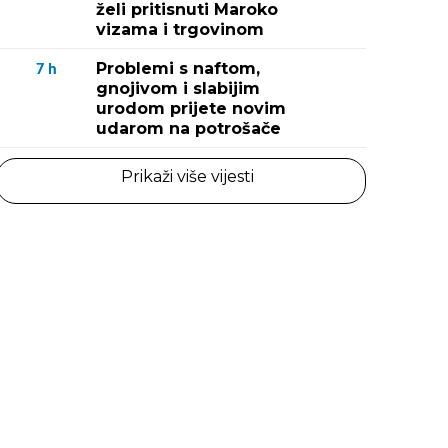
želi pritisnuti Maroko
vizama i trgovinom
Problemi s naftom,
7
h
gnojivom i slabijim
urodom prijete novim
udarom na potrošače
Prikaži više vijesti