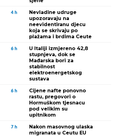
sjene"
Nevladine udruge
4
h
upozoravaju na
neevidentiranu djecu
koja se skrivaju po
plažama i brdima Ceute
U Italiji izmjereno 42,8
6
h
stupnjeva, dok se
Mađarska bori za
stabilnost
elektroenergetskog
sustava
Cijene nafte ponovno
6
h
rastu, pregovori o
Hormuškom tjesnacu
pod velikim su
upitnikom
Nakon masovnog ulaska
7
h
migranata u Ceutu EU