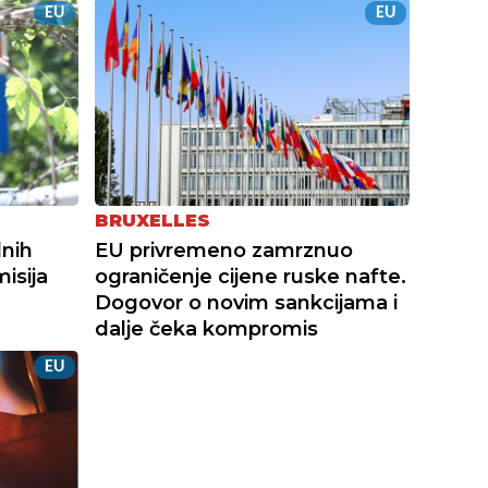
EU
EU
BRUXELLES
dnih
EU privremeno zamrznuo
isija
ograničenje cijene ruske nafte.
Dogovor o novim sankcijama i
dalje čeka kompromis
EU