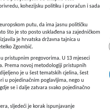
privredu, kohezijsku politiku i proračun i sada
 europskom putu, da ima jasnu političku
ato što je sto posto usklađena sa zajedničkom
zjavila je hrvatska državna tajnica u
etelko Zgombić.
e u pristupnim pregovorima. U 13 mjeseci
era. Prema novoj metodologiji pristupnih
jeljeno je u šest tematskih cjelina, šest
ori u pojedinačnim poglavljima, nego u
 gdje se i dalje zatvara svako pojedinačno
ra, sljedeći je korak ispunjavanje