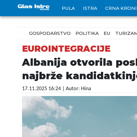
PULA
ISTRA
CRNA KRON
GOSPODARSTVO
POLITIKA
EU
TURIZA
EUROINTEGRACIJE
Albanija otvorila pos
najbrže kandidatkinj
17.11.2025 16:24
| Autor: Hina