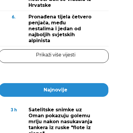
Hrvatske
Pronađena tijela četvero
6.
penjača, među
nestalima i jedan od
najboljih svjetskih
alpinista
Prikaži više vijesti
Najnovije
Satelitske snimke uz
3
h
Oman pokazuju golemu
mrlju nakon nasukavanja
tankera iz ruske "flote iz