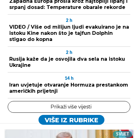
Zapadna Europa prošla kroz najtopliji lipanj i
srpanj dosad: Temperature obarale rekorde
2
h
VIDEO / Više od milijun ljudi evakuirano je na
istoku Kine nakon što je tajfun Dolphin
stigao do kopna
2
h
Rusija kaže da je osvojila dva sela na istoku
Ukrajine
14
h
Iran uvjetuje otvaranje Hormuza prestankom
američkih prijetnji
Prikaži više vijesti
VIŠE IZ RUBRIKE
SVIJET