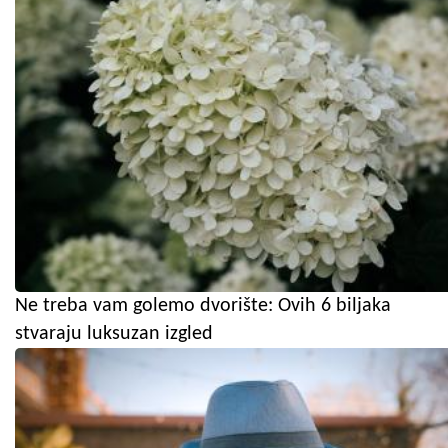
Ne treba vam golemo dvorište: Ovih 6 biljaka
stvaraju luksuzan izgled