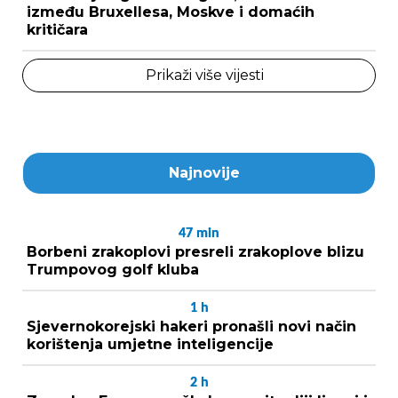
između Bruxellesa, Moskve i domaćih
kritičara
Prikaži više vijesti
Najnovije
47
min
Borbeni zrakoplovi presreli zrakoplove blizu
Trumpovog golf kluba
1
h
Sjevernokorejski hakeri pronašli novi način
korištenja umjetne inteligencije
2
h