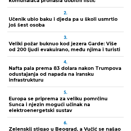
komunalaca pronašla dobitni listić
2.
Učenik ubio baku i djeda pa u školi usmrtio
još šest osoba
3.
Veliki požar buknuo kod jezera Garde: Više
od 200 ljudi evakuirano, među njima i turisti
4.
Nafta pala prema 83 dolara nakon Trumpova
odustajanja od napada na iransku
infrastrukturu
5.
Europa se priprema za veliku pomrčinu
Sunca i njezin mogući učinak na
elektroenergetski sustav
6.
Zelenskij stigao u Beograd, a Vučić se našao