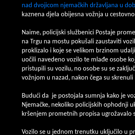
nad dvojicom njemačkih državljana u dobi
kaznena djela obijesna vožnja u cestovno
Naime, policijski službenici Postaje promet
na Trgu na mostu pokušali zaustaviti vozil
proklizalo i koje se velikom brzinom udalj
uočili navedeno vozilo te mlađe osobe koje 
pristupili su vozilu, no osobe su se zaklju
vožnjom u nazad, nakon čega su skrenuli
Budući da je postojala sumnja kako je v
Njemačke, nekoliko policijskih ophodnji uk
kršenjem prometnih propisa ugrožavalo s
Vozilo se u jednom trenutku uključilo u pro