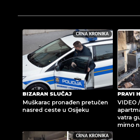
CRNA KRONIKA
BIZARAN SLUČAJ
PRAVI 
Muškarac pronađen pretučen
VIDEO / 
nasred ceste u Osijeku
apartma
vatra gu
mirno na
CRNA KRONIKA