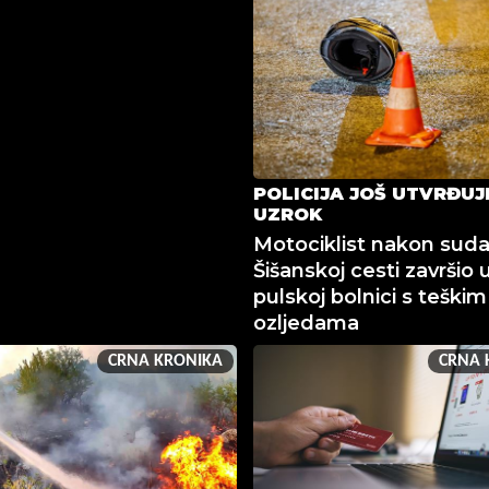
POLICIJA JOŠ UTVRĐUJ
UZROK
Motociklist nakon suda
Šišanskoj cesti završio 
pulskoj bolnici s teškim
ozljedama
CRNA KRONIKA
CRNA 