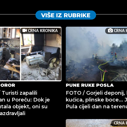
VIŠE IZ RUBRIKE
CRNA KRONIKA
CRNA 
HOROR
PUNE RUKE POSLA
Turisti zapalili
FOTO / Gorjeli deponij
n u Poreču: Dok je
kućica, plinske boce... 
tala objekt, oni su
Pula cijeli dan na teren
zdravljali
CRNA 