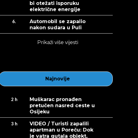
bi otežati isporuku
električne energije
Automobil se zapalio
6.
nakon sudara u Puli
Prikaži više vijesti
Najnovije
Muškarac pronađen
2
h
pretučen nasred ceste u
Osijeku
VIDEO / Turisti zapalili
3
h
apartman u Poreču: Dok
je vatra gutala objekt,