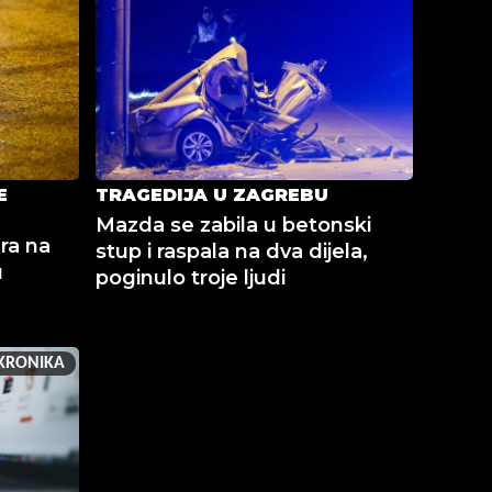
E
TRAGEDIJA U ZAGREBU
Mazda se zabila u betonski
ra na
stup i raspala na dva dijela,
u
poginulo troje ljudi
KRONIKA