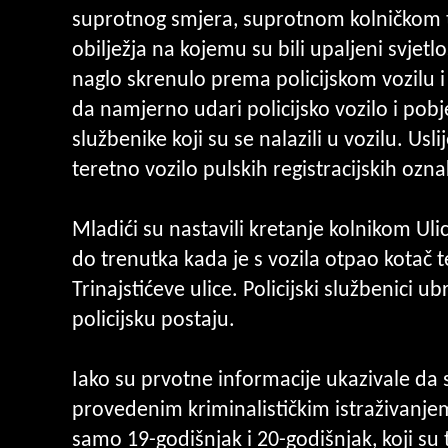
suprotnog smjera, suprotnom kolničkom tr
obilježja na kojemu su bili upaljeni svjetl
naglo skrenulo prema policijskom vozilu 
da namjerno udari policijsko vozilo i pobje
službenike koji su se nalazili u vozilu. Usli
teretno vozilo pulskih registracijskih ozna
Mladići su nastavili kretanje kolnikom Ul
do trenutka kada je s vozila otpao kotač te 
Trinajstićeve ulice. Policijski službenici u
policijsku postaju.
Iako su prvotne informacije ukazivale da s
provedenim kriminalističkim istraživanjem
samo 19-godišnjak i 20-godišnjak, koji s