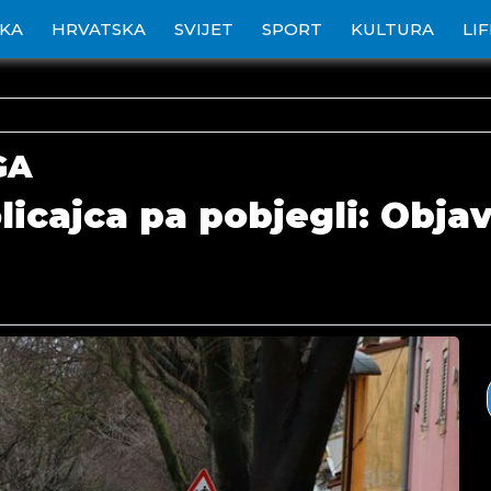
IKA
HRVATSKA
SVIJET
SPORT
KULTURA
LI
GA
licajca pa pobjegli: Objav