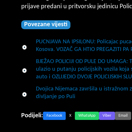
prijave predani u pritvorsku jedinicu Polic
Povezane vijesti
PUCNJAVA NA IPSILONU: Policajac pucao
Kosova. VOZAČ GA HTIO PREGAZITI PA
BJEŽAO POLICIJI OD PULE DO UMAGA: Tij
ulazio u putanju policijskih vozila koja 
auto i OZLIJEDIO DVOJE POLICIJSKIH SL
Dvojica Nijemaca završila u istražnom za
divljanje po Puli
Podijeli:
Facebook
X
WhatsApp
Viber
Email