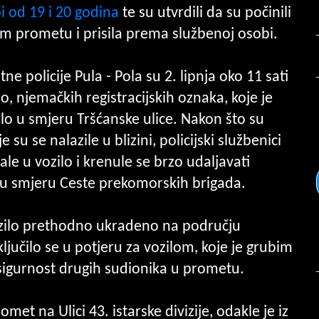
 od 19 i 20 godina
te su utvrdili da su počinili
m prometu i prisila prema službenoj osobi.
ne policije Pula - Pola su 2. lipnja oko 11 sati
o, njemačkih registracijskih oznaka, koje je
ilo u smjeru Tršćanske ulice. Nakon što su
su se nalazile u blizini, policijski službenici
čale u vozilo i krenule se brzo udaljavati
 u smjeru Ceste prekomorskih brigada.
ozilo prethodno ukradeno na području
ljučilo se u potjeru za vozilom, koje je grubim
igurnost drugih sudionika u prometu.
met na Ulici 43. istarske divizije, odakle je iz