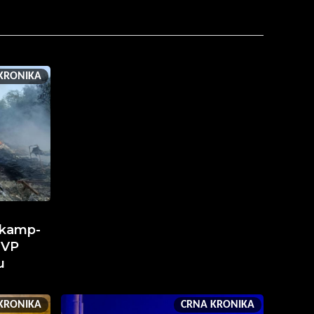
KRONIKA
, kamp-
JVP
u
KRONIKA
CRNA KRONIKA