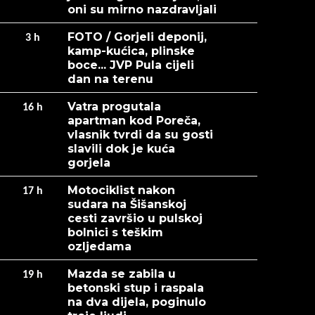
oni su mirno nazdravljali
FOTO / Gorjeli deponij,
3
h
kamp-kućica, plinske
boce... JVP Pula cijeli
dan na terenu
Vatra progutala
16
h
apartman kod Poreča,
vlasnik tvrdi da su gosti
slavili dok je kuća
gorjela
Motociklist nakon
17
h
sudara na Šišanskoj
cesti završio u pulskoj
bolnici s teškim
ozljedama
Mazda se zabila u
19
h
betonski stup i raspala
na dva dijela, poginulo