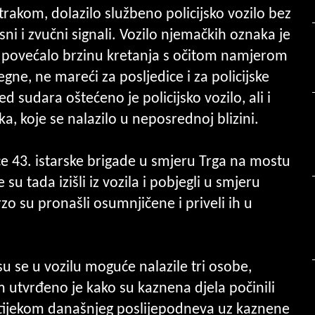
akom, dolazilo službeno policijsko vozilo bez
osni i zvučni signali. Vozilo njemačkih oznaka je
i povećalo brzinu kretanja s očitom namjerom
gne, ne mareći za posljedice i za policijske
jed sudara oštećeno je policijsko vozilo, ali i
ka, koje se nalazilo u neposrednoj blizini.
ice 43. istarske brigade u smjeru Trga na mostu
su tada izišli iz vozila i pobjegli u smjeru
brzo su pronašli osumnjičene i priveli ih u
u se u vozilu moguće nalazile tri osobe,
 utvrđeno je kako su kaznena djela počinili
u tijekom današnjeg poslijepodneva uz kaznene