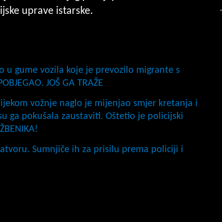
ijske uprave istarske.
 u gume vozila koje je prevozilo migrante s
 POBJEGAO. JOŠ GA TRAŽE
ekom vožnje naglo je mijenjao smjer kretanja i
su ga pokušala zaustaviti. Oštetio je policijski
UŽBENIKA!
tvoru. Sumnjiče ih za prisilu prema policiji i