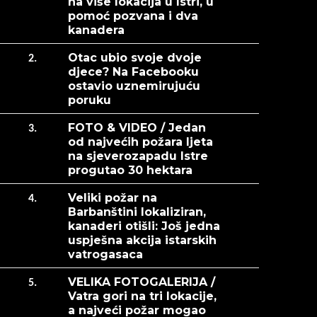
na više lokacija u Istri, u
pomoć pozvana i dva
kanadera
Otac ubio svoje dvoje
2.
djece? Na Facebooku
ostavio uznemirujuću
poruku
FOTO & VIDEO / Jedan
3.
od najvećih požara ljeta
na sjeverozapadu Istre
progutao 30 hektara
Veliki požar na
4.
Barbanštini lokaliziran,
kanaderi otišli: Još jedna
uspješna akcija istarskih
vatrogasaca
VELIKA FOTOGALERIJA /
5.
Vatra gori na tri lokacije,
a najveći požar mogao