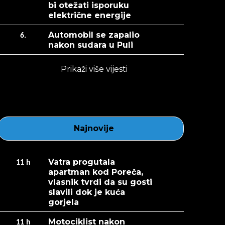
bi otežati isporuku
električne energije
Automobil se zapalio
6.
nakon sudara u Puli
Prikaži više vijesti
Najnovije
Vatra progutala
11
h
apartman kod Poreča,
vlasnik tvrdi da su gosti
slavili dok je kuća
gorjela
Motociklist nakon
11
h