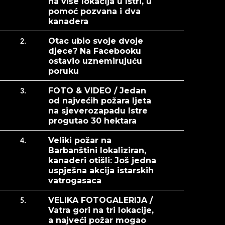
na više lokacija u Istri, u
pomoć pozvana i dva
kanadera
Otac ubio svoje dvoje
2.
djece? Na Facebooku
ostavio uznemirujuću
poruku
FOTO & VIDEO / Jedan
3.
od najvećih požara ljeta
na sjeverozapadu Istre
progutao 30 hektara
Veliki požar na
4.
Barbanštini lokaliziran,
kanaderi otišli: Još jedna
uspješna akcija istarskih
vatrogasaca
VELIKA FOTOGALERIJA /
5.
Vatra gori na tri lokacije,
a najveći požar mogao