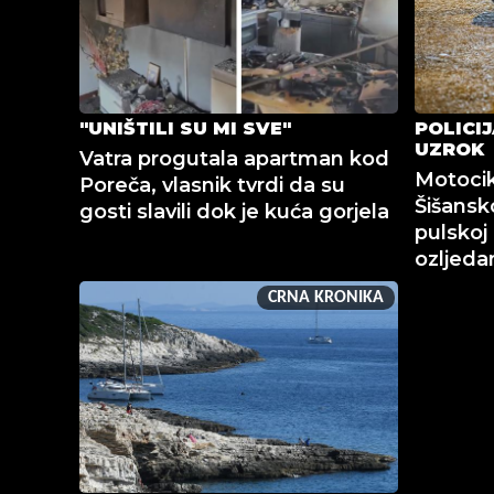
"UNIŠTILI SU MI SVE"
POLICI
UZROK
Vatra progutala apartman kod
Motocik
Poreča, vlasnik tvrdi da su
Šišansko
gosti slavili dok je kuća gorjela
pulskoj 
ozljed
CRNA KRONIKA