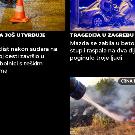
JA JOŠ UTVRĐUJE
TRAGEDIJA U ZAGREBU
Mazda se zabila u beto
list nakon sudara na
stup i raspala na dva dij
j cesti završio u
poginulo troje ljudi
bolnici s teškim
ama
CRNA 