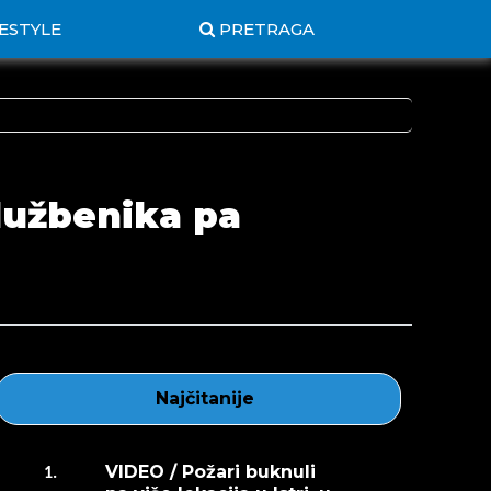
FESTYLE
PRETRAGA
službenika pa
Najčitanije
VIDEO / Požari buknuli
1.