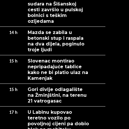
sudara na Šišanskoj
cesti završio u pulskoj
bolnici s teškim
ozljedama
Mazda se zabila u
14
h
betonski stup i raspala
na dva dijela, poginulo
troje ljudi
Slovenac montirao
15
h
nepripadajuće tablice
kako ne bi platio ulaz na
Kamenjak
Gori divlje odlagalište
15
h
na Žminjštini, na terenu
21 vatrogasac
U Labinu kupovao
17
h
teretno vozilo po
povoljnoj cijeni pa dobio