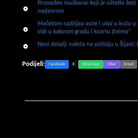
Pronađen muškarac koji je oštetio šest 
nadzorom
Mačetom razbijao aute i ulaz u kuću u Š
vidi u kakvom gradu i kvartu živimo"
Novi detalji naleta na policiju u Šijani
Podijeli:
Facebook
X
WhatsApp
Viber
Email