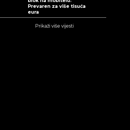
blok na mobitelu:
Prevaren za više tisuća
eura
Prikaži više vijesti