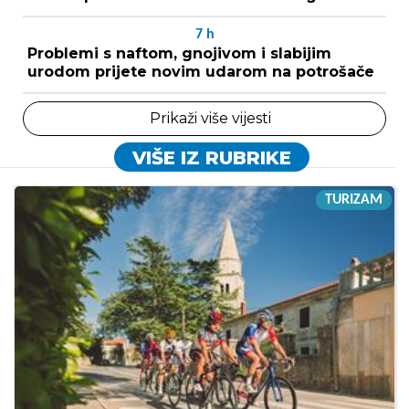
7
h
Problemi s naftom, gnojivom i slabijim
urodom prijete novim udarom na potrošače
Prikaži više vijesti
VIŠE IZ RUBRIKE
TURIZAM