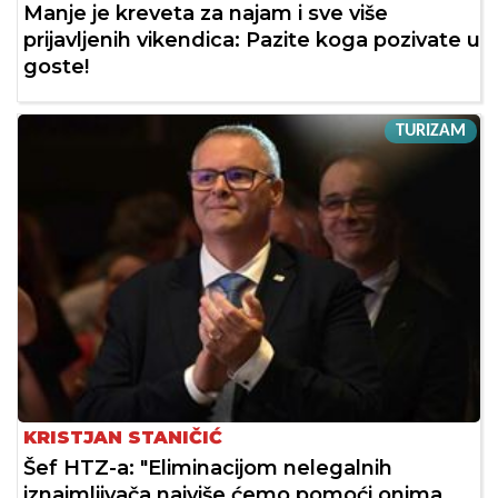
Manje je kreveta za najam i sve više
prijavljenih vikendica: Pazite koga pozivate u
goste!
TURIZAM
KRISTJAN STANIČIĆ
Šef HTZ-a: "Eliminacijom nelegalnih
iznajmljivača najviše ćemo pomoći onima