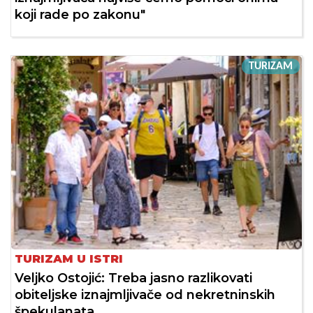
koji rade po zakonu"
TURIZAM
TURIZAM U ISTRI
Veljko Ostojić: Treba jasno razlikovati
obiteljske iznajmljivače od nekretninskih
špekulanata