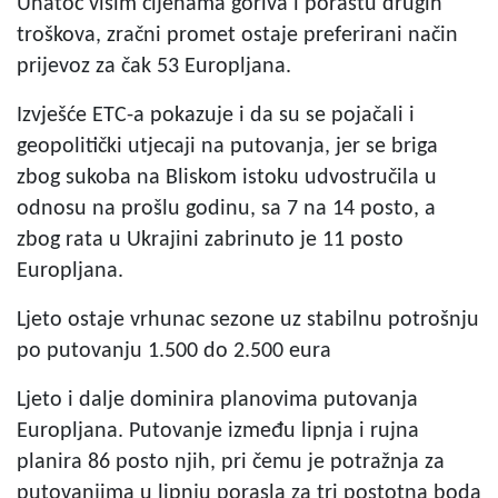
Unatoč višim cijenama goriva i porastu drugih
troškova, zračni promet ostaje preferirani način
prijevoz za čak 53 Europljana.
Izvješće ETC-a pokazuje i da su se pojačali i
geopolitički utjecaji na putovanja, jer se briga
zbog sukoba na Bliskom istoku udvostručila u
odnosu na prošlu godinu, sa 7 na 14 posto, a
zbog rata u Ukrajini zabrinuto je 11 posto
Europljana.
Ljeto ostaje vrhunac sezone uz stabilnu potrošnju
po putovanju 1.500 do 2.500 eura
Ljeto i dalje dominira planovima putovanja
Europljana. Putovanje između lipnja i rujna
planira 86 posto njih, pri čemu je potražnja za
putovanjima u lipnju porasla za tri postotna boda