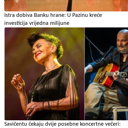
Istra dobiva Banku hrane: U Pazinu kreće
investicija vrijedna milijune
Savičentu čekaju dvije posebne koncertne večeri: