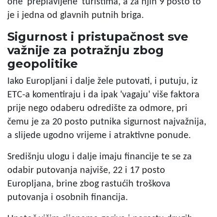
one 'preplavljene' turistima, a za njih 9 posto to
je i jedna od glavnih putnih briga.
Sigurnost i pristupačnost sve
važnije za potražnju zbog
geopolitike
Iako Europljani i dalje žele putovati, i putuju, iz
ETC-a komentiraju i da ipak 'vagaju' više faktora
prije nego odaberu odredište za odmore, pri
čemu je za 20 posto putnika sigurnost najvažnija,
a slijede ugodno vrijeme i atraktivne ponude.
Središnju ulogu i dalje imaju financije te se za
odabir putovanja najviše, 22 i 17 posto
Europljana, brine zbog rastućih troškova
putovanja i osobnih financija.