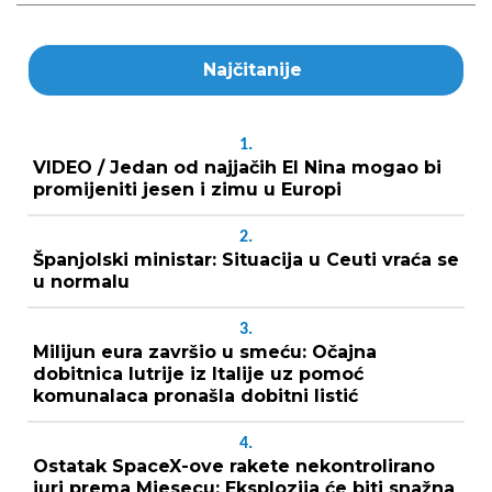
Najčitanije
1.
VIDEO / Jedan od najjačih El Nina mogao bi
promijeniti jesen i zimu u Europi
2.
Španjolski ministar: Situacija u Ceuti vraća se
u normalu
3.
Milijun eura završio u smeću: Očajna
dobitnica lutrije iz Italije uz pomoć
komunalaca pronašla dobitni listić
4.
Ostatak SpaceX-ove rakete nekontrolirano
juri prema Mjesecu: Eksplozija će biti snažna