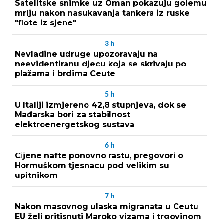
Satelitske snimke uz Oman pokazuju golemu
mrlju nakon nasukavanja tankera iz ruske
"flote iz sjene"
3
h
Nevladine udruge upozoravaju na
neevidentiranu djecu koja se skrivaju po
plažama i brdima Ceute
5
h
U Italiji izmjereno 42,8 stupnjeva, dok se
Mađarska bori za stabilnost
elektroenergetskog sustava
6
h
Cijene nafte ponovno rastu, pregovori o
Hormuškom tjesnacu pod velikim su
upitnikom
7
h
Nakon masovnog ulaska migranata u Ceutu
EU želi pritisnuti Maroko vizama i trgovinom