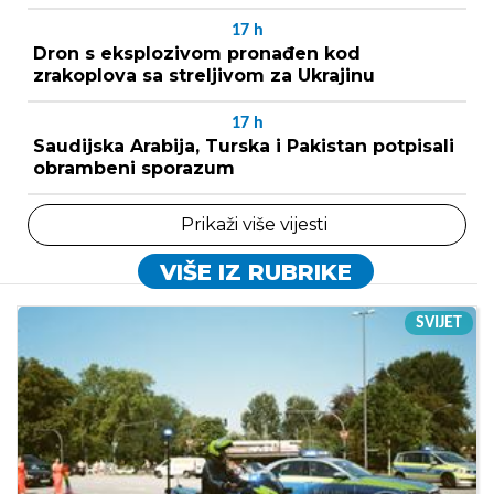
17
h
Dron s eksplozivom pronađen kod
zrakoplova sa streljivom za Ukrajinu
17
h
Saudijska Arabija, Turska i Pakistan potpisali
obrambeni sporazum
Prikaži više vijesti
VIŠE IZ RUBRIKE
SVIJET