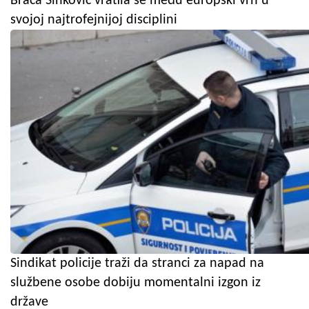
Braća Sinković vratila se među europski vrh u
svojoj najtrofejnijoj disciplini
Sindikat policije traži da stranci za napad na
službene osobe dobiju momentalni izgon iz
države