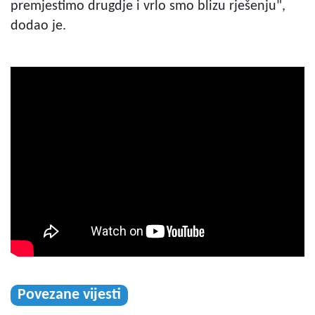
premjestimo drugdje i vrlo smo blizu rješenju",
dodao je.
Povezane vijesti