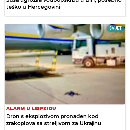
Suša ugrozila vodoopskrbu u BiH, posebno
teško u Hercegovini
SVIJET
ALARM U LEIPZIGU
Dron s eksplozivom pronađen kod
zrakoplova sa streljivom za Ukrajinu