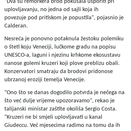
"Dva su remorkera brod pokušala usporiti pri
uplovljavanju, no jedna od sajli koja ih
povezuje pod pritiskom je popustila", pojasnio je
Calderan.
Nesreća je ponovno potaknula žestoku polemiku
o šteti koju Veneciji, lučkome gradu na popisu
UNESCO-a, laguni i njezinu krhkome ekosustavu
nanose golemi kruzeri koji plove preblizu obali.
Konzervatori smatraju da brodovi pridonose
ubrzanoj eroziji temelja Venecije.
"Ono što se danas dogodilo potvrda je nečega na
što već dulje vrijeme upozoravamo", rekao je
talijanski ministar zaštite okoliša Sergio Costa.
"Kruzeri ne bi smjeli uplovljavati u kanal
Giudeccu. Već mjesecima radimo na tomu da ih