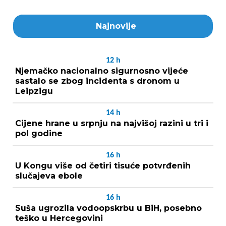
Najnovije
12
h
Njemačko nacionalno sigurnosno vijeće
sastalo se zbog incidenta s dronom u
Leipzigu
14
h
Cijene hrane u srpnju na najvišoj razini u tri i
pol godine
16
h
U Kongu više od četiri tisuće potvrđenih
slučajeva ebole
16
h
Suša ugrozila vodoopskrbu u BiH, posebno
teško u Hercegovini