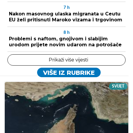
7
h
Nakon masovnog ulaska migranata u Ceutu
EU želi pritisnuti Maroko vizama i trgovinom
8
h
Problemi s naftom, gnojivom i slabijim
urodom prijete novim udarom na potrošače
Prikaži više vijesti
VIŠE IZ RUBRIKE
SVIJET