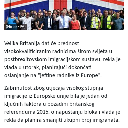
(Hina/EPA)
Velika Britanija dat će prednost
visokokvalificiranim radnicima širom svijeta u
postbrexitovskom imigracijskom sustavu, rekla je
vlada u utorak, planirajući dokončati
oslanjanje na "jeftine radnike iz Europe".
Zabrinutost zbog utjecaja visokog stupnja
imigracije iz Europske unije bila je jedan od
ključnih faktora u pozadini britanskog
referenduma 2016. o napuštanju bloka i vlada je
rekla da planira smanjiti ukupni broj imigranata.