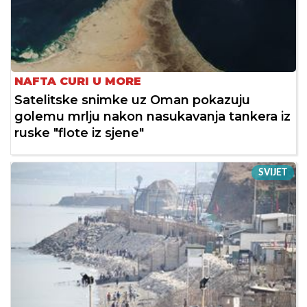
NAFTA CURI U MORE
Satelitske snimke uz Oman pokazuju
golemu mrlju nakon nasukavanja tankera iz
ruske "flote iz sjene"
SVIJET