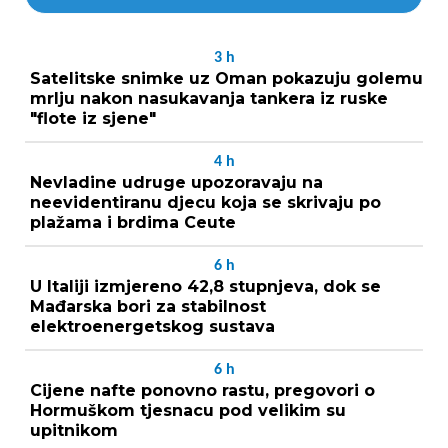
3
h
Satelitske snimke uz Oman pokazuju golemu
mrlju nakon nasukavanja tankera iz ruske
"flote iz sjene"
4
h
Nevladine udruge upozoravaju na
neevidentiranu djecu koja se skrivaju po
plažama i brdima Ceute
6
h
U Italiji izmjereno 42,8 stupnjeva, dok se
Mađarska bori za stabilnost
elektroenergetskog sustava
6
h
Cijene nafte ponovno rastu, pregovori o
Hormuškom tjesnacu pod velikim su
upitnikom