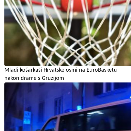
Mladi košarkaši Hrvatske osmi na EuroBasketu
nakon drame s Gruzijom