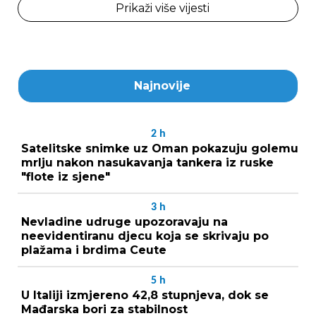
Prikaži više vijesti
Najnovije
2
h
Satelitske snimke uz Oman pokazuju golemu
mrlju nakon nasukavanja tankera iz ruske
"flote iz sjene"
3
h
Nevladine udruge upozoravaju na
neevidentiranu djecu koja se skrivaju po
plažama i brdima Ceute
5
h
U Italiji izmjereno 42,8 stupnjeva, dok se
Mađarska bori za stabilnost