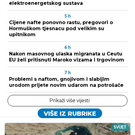
elektroenergetskog sustava
5
h
Cijene nafte ponovno rastu, pregovori o
Hormuškom tjesnacu pod velikim su
upitnikom
6
h
Nakon masovnog ulaska migranata u Ceutu
EU želi pritisnuti Maroko vizama i trgovinom
7
h
Problemi s naftom, gnojivom i slabijim
urodom prijete novim udarom na potrošače
Prikaži više vijesti
VIŠE IZ RUBRIKE
SVIJET