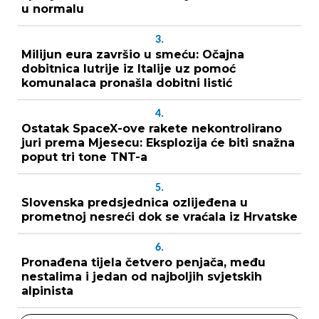
u normalu
3.
Milijun eura završio u smeću: Očajna
dobitnica lutrije iz Italije uz pomoć
komunalaca pronašla dobitni listić
4.
Ostatak SpaceX-ove rakete nekontrolirano
juri prema Mjesecu: Eksplozija će biti snažna
poput tri tone TNT-a
5.
Slovenska predsjednica ozlijeđena u
prometnoj nesreći dok se vraćala iz Hrvatske
6.
Pronađena tijela četvero penjača, među
nestalima i jedan od najboljih svjetskih
alpinista