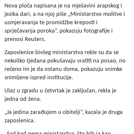
Nova ploča napisana je na mješavini arapskog i
jezika dari, a na njoj piše „Ministarstvo molitve i
usmjeravanja te promidžbe kreposti i
sprječavanja poroka“, pokazuju fotografije i
prenosi Reuters.
Zaposlenice bivšeg ministarstva rekle su da se
nekoliko tjedana pokušavaju vratiti na posao, no
rečeno im je da ostanu doma, pokazuju snimke
snimljene ispred institucije.
Ulaz u zgradu u četvrtak je zaključan, rekla je
jedna od žena.
„Ja jedina zarađujem u obitelji“, kazala je druga
zaposlenica.
„Sad kad nema ministarstva, što bih ja kao