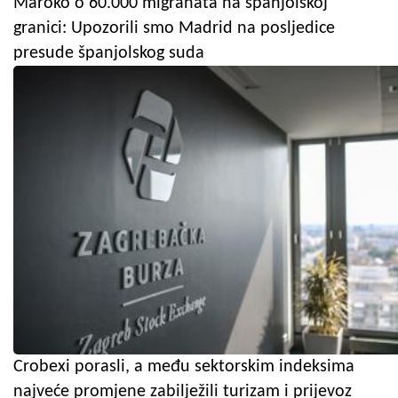
Maroko o 60.000 migranata na španjolskoj
granici: Upozorili smo Madrid na posljedice
presude španjolskog suda
Crobexi porasli, a među sektorskim indeksima
najveće promjene zabilježili turizam i prijevoz