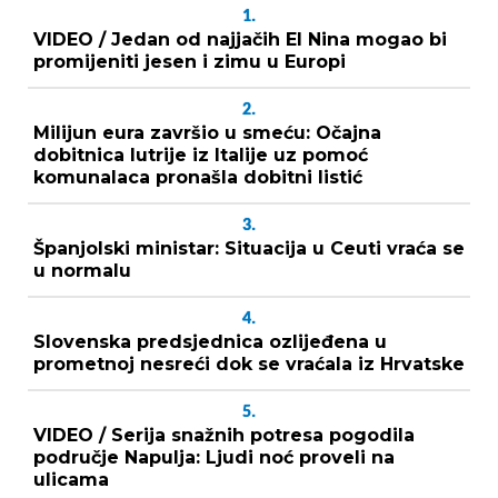
1.
VIDEO / Jedan od najjačih El Nina mogao bi
promijeniti jesen i zimu u Europi
2.
Milijun eura završio u smeću: Očajna
dobitnica lutrije iz Italije uz pomoć
komunalaca pronašla dobitni listić
3.
Španjolski ministar: Situacija u Ceuti vraća se
u normalu
4.
Slovenska predsjednica ozlijeđena u
prometnoj nesreći dok se vraćala iz Hrvatske
5.
VIDEO / Serija snažnih potresa pogodila
područje Napulja: Ljudi noć proveli na
ulicama