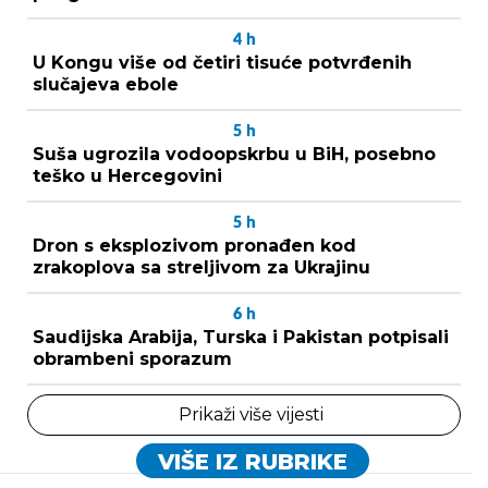
4
h
U Kongu više od četiri tisuće potvrđenih
slučajeva ebole
5
h
Suša ugrozila vodoopskrbu u BiH, posebno
teško u Hercegovini
5
h
Dron s eksplozivom pronađen kod
zrakoplova sa streljivom za Ukrajinu
6
h
Saudijska Arabija, Turska i Pakistan potpisali
obrambeni sporazum
Prikaži više vijesti
VIŠE IZ RUBRIKE