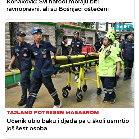
Konaković: Svi narodi moraju biti
ravnopravni, ali su Bošnjaci oštećeni
SVIJET
TAJLAND POTRESEN MASAKROM
Učenik ubio baku i djeda pa u školi usmrtio
još šest osoba