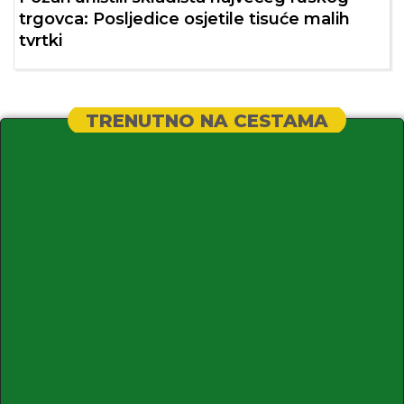
trgovca: Posljedice osjetile tisuće malih
tvrtki
TRENUTNO NA CESTAMA