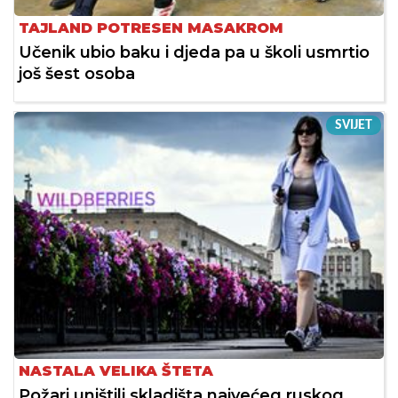
TAJLAND POTRESEN MASAKROM
Učenik ubio baku i djeda pa u školi usmrtio
još šest osoba
SVIJET
NASTALA VELIKA ŠTETA
Požari uništili skladišta najvećeg ruskog