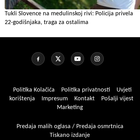
Tukli Slovence na medulinskoj rivi: Policija privela
22-godišnjaka, traga za ostalima
Politika Kolačića
Politika privatnosti
Uvjeti
korištenja
Impresum
Kontakt
Pošalji vijest
Marketing
Predaja malih oglasa / Predaja osmrtnica
Tiskano izdanje