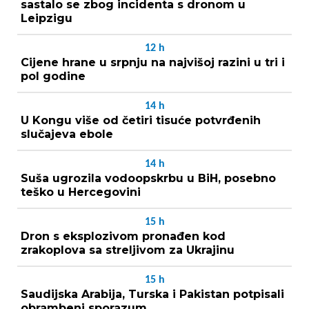
sastalo se zbog incidenta s dronom u
Leipzigu
12
h
Cijene hrane u srpnju na najvišoj razini u tri i
pol godine
14
h
U Kongu više od četiri tisuće potvrđenih
slučajeva ebole
14
h
Suša ugrozila vodoopskrbu u BiH, posebno
teško u Hercegovini
15
h
Dron s eksplozivom pronađen kod
zrakoplova sa streljivom za Ukrajinu
15
h
Saudijska Arabija, Turska i Pakistan potpisali
obrambeni sporazum