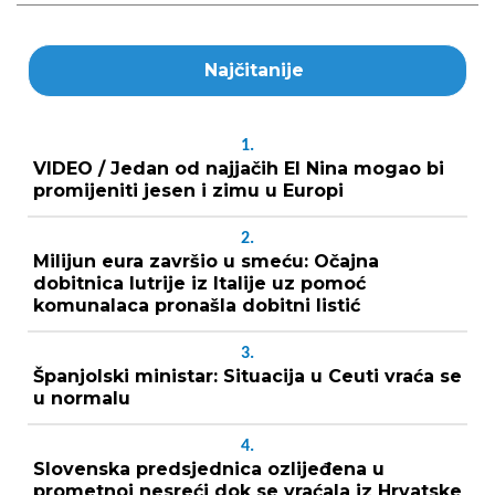
Najčitanije
1.
VIDEO / Jedan od najjačih El Nina mogao bi
promijeniti jesen i zimu u Europi
2.
Milijun eura završio u smeću: Očajna
dobitnica lutrije iz Italije uz pomoć
komunalaca pronašla dobitni listić
3.
Španjolski ministar: Situacija u Ceuti vraća se
u normalu
4.
Slovenska predsjednica ozlijeđena u
prometnoj nesreći dok se vraćala iz Hrvatske