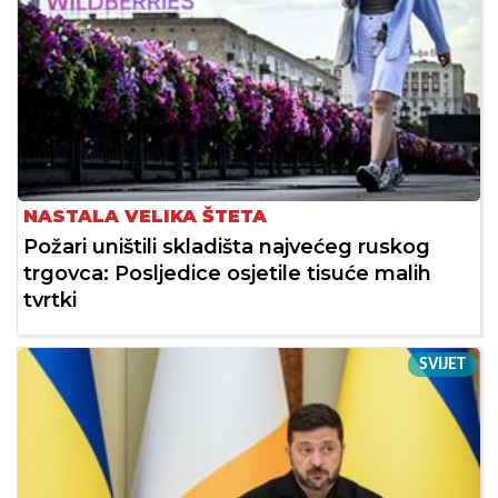
NASTALA VELIKA ŠTETA
Požari uništili skladišta najvećeg ruskog
trgovca: Posljedice osjetile tisuće malih
tvrtki
SVIJET