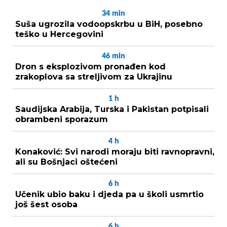
34
min
Suša ugrozila vodoopskrbu u BiH, posebno
teško u Hercegovini
46
min
Dron s eksplozivom pronađen kod
zrakoplova sa streljivom za Ukrajinu
1
h
Saudijska Arabija, Turska i Pakistan potpisali
obrambeni sporazum
4
h
Konaković: Svi narodi moraju biti ravnopravni,
ali su Bošnjaci oštećeni
6
h
Učenik ubio baku i djeda pa u školi usmrtio
još šest osoba
6
h