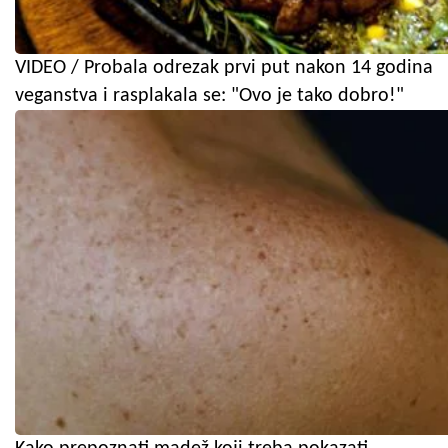
VIDEO / Probala odrezak prvi put nakon 14 godina
veganstva i rasplakala se: "Ovo je tako dobro!"