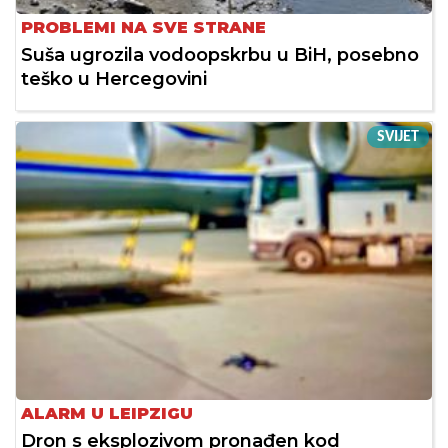
PROBLEMI NA SVE STRANE
Suša ugrozila vodoopskrbu u BiH, posebno
teško u Hercegovini
SVIJET
ALARM U LEIPZIGU
Dron s eksplozivom pronađen kod