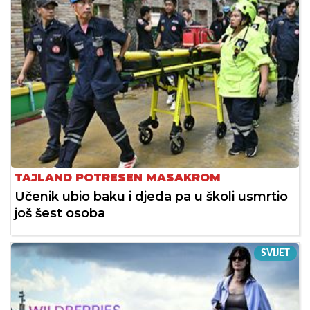
TAJLAND POTRESEN MASAKROM
Učenik ubio baku i djeda pa u školi usmrtio
još šest osoba
SVIJET